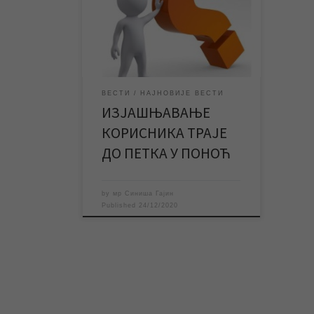
задовољству услугама ЈКП
„Водовод и канализација“
Зрењанин завршава се у петак 25.
децембра у поноћ. До тада
корисници могу попунити упитник и
дати мишљење о квалитету услуга
предузећа. Изјашњавање корисника
ВЕСТИ
НАЈНОВИЈЕ ВЕСТИ
се ове године спроводи од 25.
ИЗЈАШЊАВАЊЕ
новембра до 25. децембра.
Изјашњавање корисника о
КОРИСНИКА ТРАЈЕ
задовољству услугама ЈКП
ДО ПЕТКА У ПОНОЋ
„Водовод […]
by
мр Синиша Гајин
Published
24/12/2020