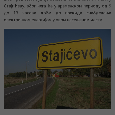
Стајићеву, због чега ће у временском периоду од 9
до 13 часова доћи до прекида снабдевања
електричном енергијом у овом насељеном месту.