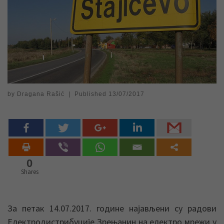
by
Dragana Rašić
|
Published
13/07/2017
0
Shares
За петак 14.07.2017. године најављени су радови
Електродистрибуције Зрењанин на електро мрежи у