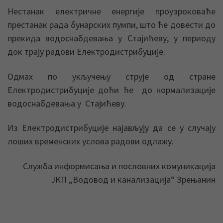
Нестанак електричне енергије проузроковаће
престанак рада бунарских пумпи, што ће довести до
прекида водоснабдевања у Стајићеву, у периоду
док трају радови Електродистрибуције.
Одмах по укључењу струје од стране
Електродистрибуције доћи ће до нормализације
водоснабдевања у Стајићеву.
Из Електродистрибуције најављују да се у случају
лоших временских услова радови одлажу.
Служба информисања и пословних комуникација
ЈКП „Водовод и канализација“ Зрењанин