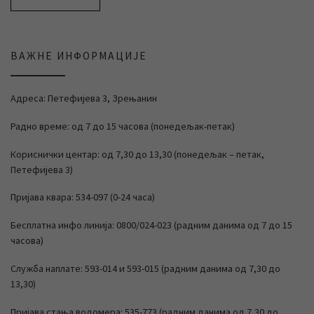
ВАЖНЕ ИНФОРМАЦИЈЕ
Адреса: Петефијева 3, Зрењанин
Радно време: од 7 до 15 часова (понедељак-петак)
Кориснички центар: од 7,30 до 13,30 (понедељак – петак,
Петефијева 3)
Пријава квара: 534-097 (0-24 часа)
Бесплатна инфо линија: 0800/024-023 (радним данима од 7 до 15
часова)
Служба наплате: 593-014 и 593-015 (радним данима од 7,30 до
13,30)
Пријава стања водомера: 535-773 (радним данима од 7,30 до