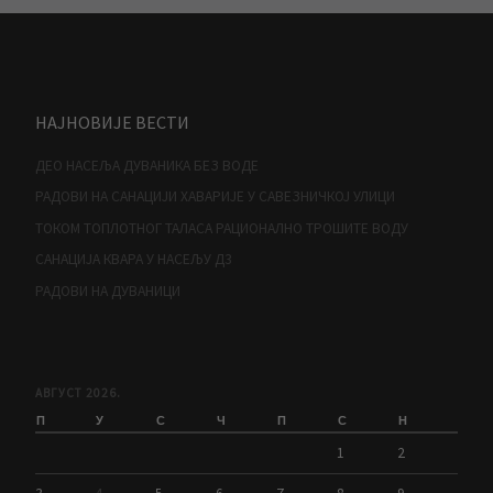
НАЈНОВИЈЕ ВЕСТИ
ДЕО НАСЕЉА ДУВАНИКА БЕЗ ВОДЕ
РАДОВИ НА САНАЦИЈИ ХАВАРИЈЕ У САВЕЗНИЧКОЈ УЛИЦИ
ТОКОМ ТОПЛОТНОГ ТАЛАСА РАЦИОНАЛНО ТРОШИТЕ ВОДУ
САНАЦИЈА КВАРА У НАСЕЉУ Д3
РАДОВИ НА ДУВАНИЦИ
АВГУСТ 2026.
П
У
С
Ч
П
С
Н
1
2