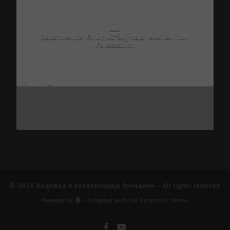
⚠
BetterWeather Error: No any data received from
Forecast.io!.
© 2026
Водовод и канализација Зрењанин
– All rights reserved
Powered by
– Designed with the
Customizr theme