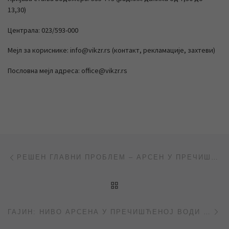
13,30)
Централа: 023/593-000
Мејл за кориснике: info@vikzr.rs (контакт, рекламације, захтеви)
Пословна мејл адреса: office@vikzr.rs
Post navigation
Previous post
РЕШЕН ГЛАВНИ ПРОБЛЕМ – АРСЕН У ПРЕЧИШЋЕНОЈ ВОДИ У ДОЗВОЉЕНИМ ГРАНИЦАМА!
BACK TO POST LIST
Ne
ГАЈИН: НИВО АРСЕНА У ПРЕЧИШЋЕНОЈ ВОДИ У ДОЗВОЉЕНИМ ГРАНИЦАМА (РТВ „ВОЈВОДИНА“, РТВ „САНТОС“)