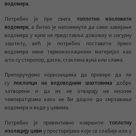
водомера
.
Потребно је пре свега
топлотно изоловати
водомере
, а битно је напоменути да само завијање
водомера у крпе не представља довољну и сигурну
заштиту, већ је потребно поставити преко
водомера неки термоизолациони материјал као
што су стиропор, даске, стаклена вуна или слама.
Препоручујемо корисницима да провере да ли
су
поклопци на водоводним шахтовима
добро
затворени и да их не отварају на ниским
температурама како не би дошло до смрзавања
водомера и воде у цевима.
Потребно је превентивно извршити
топлотну
изолацију цеви
у просторијама које се слабије или у