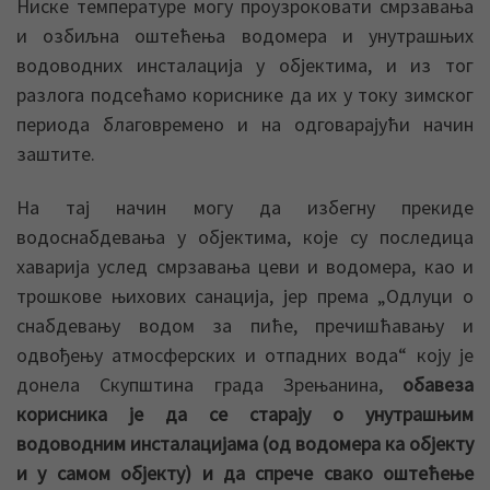
Ниске температуре могу проузроковати смрзавања
и озбиљна оштећења водомера и унутрашњих
водоводних инсталација у објектима, и из тог
разлога подсећамо кориснике да их у току зимског
периода благовремено и на одговарајући начин
заштите.
На тај начин могу да избегну прекиде
водоснабдевањa у објектима, које су последица
хаварија услед смрзавања цеви и водомера, као и
трошкове њихових санација, јер према „Одлуци о
снабдевању водом за пиће, пречишћавању и
одвођењу атмосферских и отпадних вода“ коју је
донела Скупштина града Зрењанина,
обавеза
корисника је да се старају о унутрашњим
водоводним инсталацијама (од водомера ка објекту
и у самом објекту) и да спрече свако оштећење