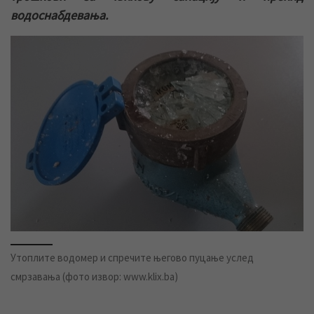
водоснабдевања.
Утоплите водомер и спречите његово пуцање услед
смрзавања (фото извор: www.klix.ba)