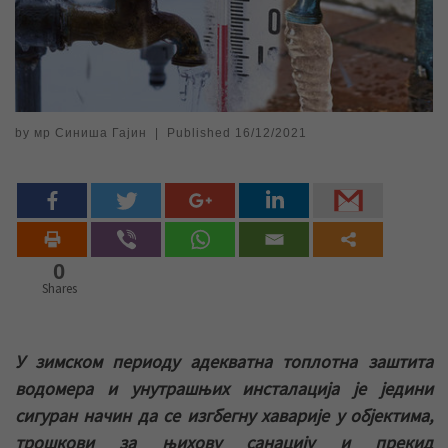
by
мр Синиша Гајин
|
Published
16/12/2021
0
Shares
У зимском периоду адекватна топлотна заштита
водомера и унутрашњих инсталација је једини
сигуран начин да се изгбегну хаварије у објектима,
трошкови за њихову санацију и прекид