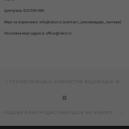
Централа: 023/593-000
Мејл за кориснике: info@vikzr.rs (контакт, рекламације, захтеви)
Пословна мејл адреса: office@vikzr.rs
Post navigation
Previous post
РЕКОНСТРУКЦИЈА КОМПЛЕТНЕ ВОДОВОДНЕ МРЕЖЕ У НАСЕЉУ РУЖE ШУЛМАН
BACK TO POST LIST
Ne
РАДОВИ ЕЛЕКТРОДИСТРИБУЦИЈЕ НА ИЗВОРИШТУ У СТАЈИЋЕВУ