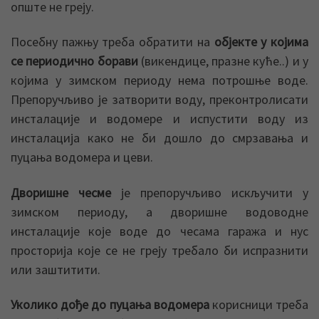
опште не греју.
Посебну пажњу треба обратити на
објекте у којима
се периодично борави
(викендице, празне куће..) и у
којима у зимском периоду нема потрошње воде.
Препоручљиво је затворити воду, преконтролисати
инсталације и водомере и испустити воду из
инсталација како не би дошло до смрзавања и
пуцања водомера и цеви.
Дворишне чесме
је препоручљиво искључити у
зимском периоду, а дворишне водоводне
инсталације које воде до чесама гаража и нус
просторија које се не греју требало би испразнити
или заштитити.
Уколико дође до пуцања водомера
корисници треба