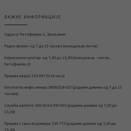
ВАЖНЕ ИНФОРМАЦИЈЕ
Адреса: Петефијева 3, Зрењанин
Радно време: од 7 до 15 часова (понедељак-петак)
Кориснички центар: од 7,30 до 13,30 (понедељак – петак,
Петефијева 3)
Пријава квара: 534-097 (0-24 часа)
Бесплатна инфо линија: 0800/024-023 (радним данима од 7 до 15
часова)
Служба наплате: 593-014 и 593-015 (радним данима од 7,30 до
13,30)
Пријава стања водомера: 535-773 (радним данима од 7,30 до
13,30)