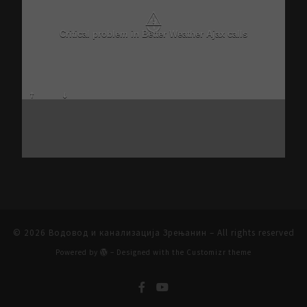
⚠
Critical problem in Better Weather Ajax calls
© 2026
Водовод и канализација Зрењанин
– All rights reserved
Powered by
– Designed with the
Customizr theme