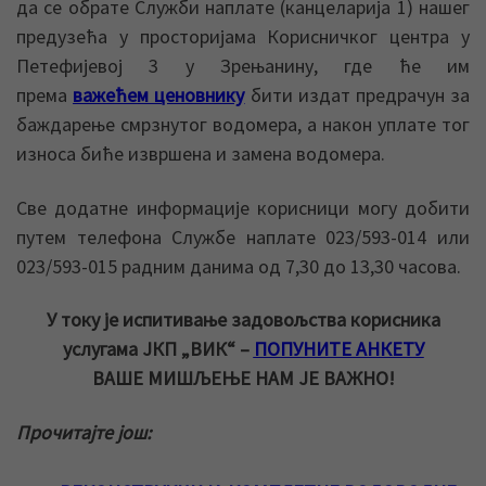
да се обрате Служби наплате (канцеларија 1) нашег
предузећа у просторијама Корисничког центра у
Петефијевој 3 у Зрењанину, где ће им
према
важећем ценовнику
бити издат предрачун за
баждарење смрзнутог водомера, а након уплате тог
износа биће извршена и замена водомера.
Све додатне информације корисници могу добити
путем телефона Службе наплате 023/593-014 или
023/593-015 радним данима од 7,30 до 13,30 часова.
У току је испитивање задовољства корисника
услугама ЈКП „ВИК“ –
ПОПУНИТЕ АНКЕТУ
ВАШЕ МИШЉЕЊЕ НАМ ЈЕ ВАЖНО!
Прочитајте још: