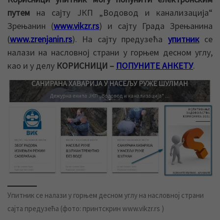
путем
на сајту ЈКП „Водовод и канализација“
Зрењанин (
www.vikzr.rs
) и сајту Града Зрењанина
(
www.zrenjanin.rs
). На сајту предузећа
упитник
се
налази на насловној страни у горњем десном углу,
као и у делу
КОРИСНИЦИ –
ПОПУНИТЕ АНКЕТУ
.
Упитник се налази у горњем десном углу на насловној страни
сајта предузећа (фото: принтскрин www.vikzr.rs )