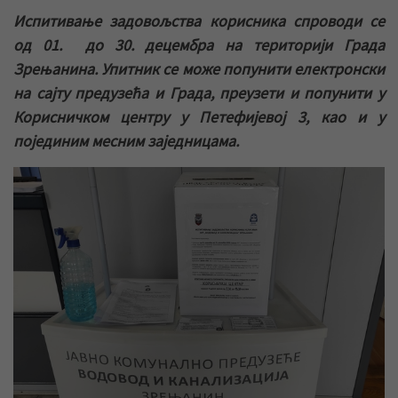
Испитивање задовољства корисника спроводи се
од 01. до 30. децембра на територији Града
Зрењанина. Упитник се може попунити електронски
на сајту предузећа и Града, преузети и попунити у
Корисничком центру у Петефијевој 3, као и у
појединим месним заједницама.