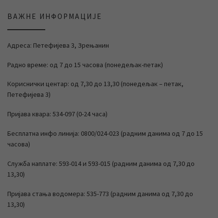
ВАЖНЕ ИНФОРМАЦИЈЕ
Адреса: Петефијева 3, Зрењанин
Радно време: од 7 до 15 часова (понедељак-петак)
Кориснички центар: од 7,30 до 13,30 (понедељак – петак,
Петефијева 3)
Пријава квара: 534-097 (0-24 часа)
Бесплатна инфо линија: 0800/024-023 (радним данима од 7 до 15
часова)
Служба наплате: 593-014 и 593-015 (радним данима од 7,30 до
13,30)
Пријава стања водомера: 535-773 (радним данима од 7,30 до
13,30)