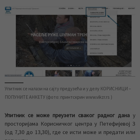
Упитник се налази на сајту предузећа и у делу КОРИСНИЦИ –
ПОПУНИТЕ АНКЕТУ (фото: принтскрин www.vikzr.rs )
Упитник се може преузети сваког радног дана
у
просторијама Корисничког центра у Петефијевој 3
(од 7,30 до 13,30), где се исти може и предати или