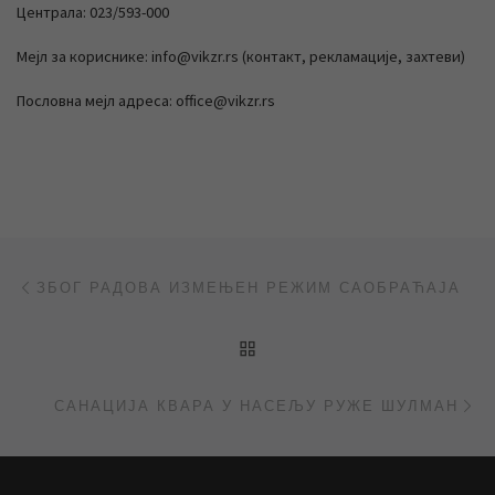
Централа: 023/593-000
Мејл за кориснике: info@vikzr.rs (контакт, рекламације, захтеви)
Пословна мејл адреса: office@vikzr.rs
Post navigation
Previous post
ЗБОГ РАДОВА ИЗМЕЊЕН РЕЖИМ САОБРАЋАЈА
BACK TO POST LIST
Ne
САНАЦИЈА КВАРА У НАСЕЉУ РУЖЕ ШУЛМАН