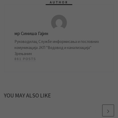
AUTHOR
мр Синиша Гајин
Руководилац Службе информисања и пословних
комуникација ЈКП "Водовод и канализација"
Зрењанин
861 POSTS
YOU MAY ALSO LIKE