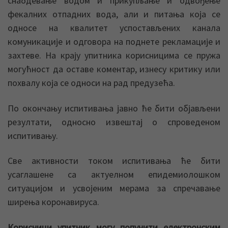
снабдевање водом и прикупљање и одвођење
фекалних отпадних вода, али и питања која се
односе на квалитет успостављених канала
комуникације и одговора на поднете рекламације и
захтеве. На крају упитника корисницима се пружа
могућност да оставе коментар, изнесу критику или
похвалу која се односи на рад предузећа.
По окончању испитивања јавно ће бити објављени
резултати, односно извештај о спроведеном
испитивању.
Све активности током испитивања ће бити
усаглашене са актуелном епидемиолошком
ситуацијом и усвојеним мерама за спречавање
ширења коронавируса.
Корисници упитник могу попунити електронским