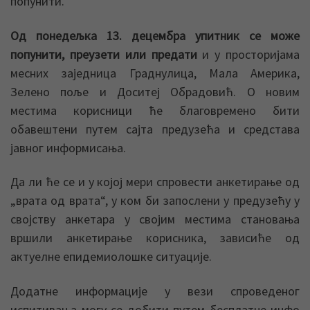
попунити.
Од понедељка 13. децембра упитник се може
попунити, преузети или предати
и у просторијама
месних заједница Граднулица, Мала Америка,
Зелено поље и Доситеј Обрадовић. О новим
местима корисници ће благовремено бити
обавештени путем сајта предузећа и средстава
јавног информисања.
Да ли ће се и у којој мери спровести анкетирање од
„врата од врата“, у ком би запослени у предузећу у
својству анкетара у својим местима становања
вршили анкетирање корисника, зависиће од
актуелне епидемиолошке ситуације.
Додатне информације у вези спроведеног
испитивања могу се добити путем бесплатне инфо