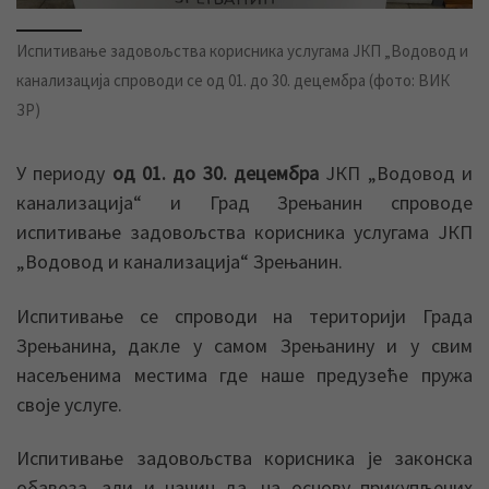
Испитивање задовољства корисника услугама ЈКП „Водовод и
канализација спроводи се од 01. до 30. децембра (фото: ВИК
ЗР)
У периоду
од 01. до 30. децембра
ЈКП „Водовод и
канализација“ и Град Зрењанин спроводе
испитивање задовољства корисника услугама ЈКП
„Водовод и канализација“ Зрењанин.
Испитивање се спроводи на територији Града
Зрењанина, дакле у самом Зрењанину и у свим
насељенима местима где наше предузеће пружа
своје услуге.
Испитивање задовољства корисника је законска
обавеза, али и начин да, на основу прикупљених