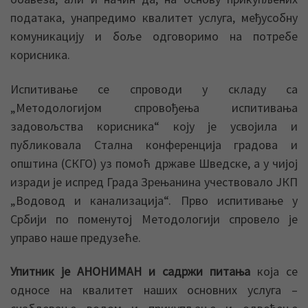
података, унапредимо квалитет услуга, међусобну
комуникацију и боље одговоримо на потребе
корисника.
Испитивање се спроводи у складу са
„Методологијом спровођења испитивања
задовољства корисника“ коју је усвојила и
публиковала Стална конференција градова и
општина (СКГО) уз помоћ државе Шведске, а у чијој
изради је испред Града Зрењанина учествовало ЈКП
„Водовод и канализација“. Прво испитивање у
Србији по поменутој Методологији спровело је
управо наше предузеће.
Упитник је АНОНИМАН и садржи питања
која се
односе на квалитет наших основних услуга –