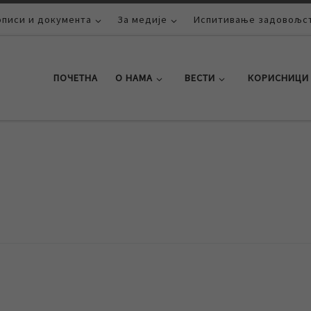
описи и документа
За медије
Испитивање задовољст
ПОЧЕТНА
О НАМА
ВЕСТИ
КОРИСНИЦИ