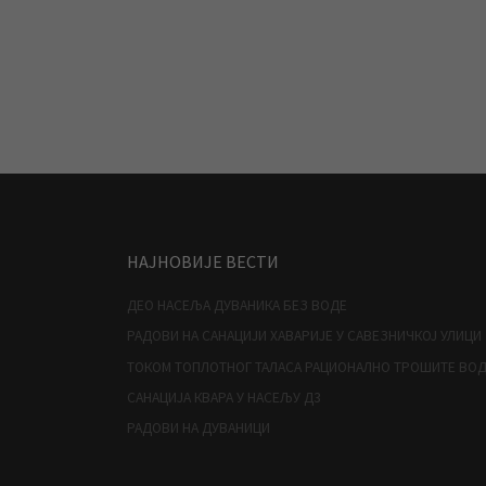
НАЈНОВИЈЕ ВЕСТИ
ДЕО НАСЕЉА ДУВАНИКА БЕЗ ВОДЕ
РАДОВИ НА САНАЦИЈИ ХАВАРИЈЕ У САВЕЗНИЧКОЈ УЛИЦИ
ТОКОМ ТОПЛОТНОГ ТАЛАСА РАЦИОНАЛНО ТРОШИТЕ ВО
САНАЦИЈА КВАРА У НАСЕЉУ Д3
РАДОВИ НА ДУВАНИЦИ