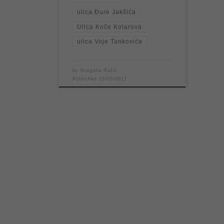
ulica Đure Jakšića
Ulica Koče Kolarova
ulica Voje Tankosića
by
Dragana Rašić
Published
22/03/2017