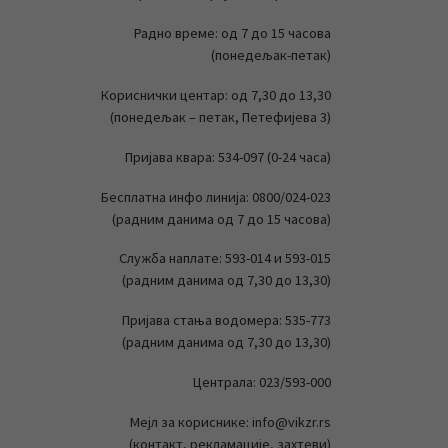
Радно време: од 7 до 15 часова
(понедељак-петак)
Кориснички центар: од 7,30 до 13,30
(понедељак – петак, Петефијева 3)
Пријава квара: 534-097 (0-24 часа)
Бесплатна инфо линија: 0800/024-023
(радним данима од 7 до 15 часова)
Служба наплате: 593-014 и 593-015
(радним данима од 7,30 до 13,30)
Пријава стања водомера: 535-773
(радним данима од 7,30 до 13,30)
Централа: 023/593-000
Мејл за кориснике: info@vikzr.rs
(контакт, рекламације, захтеви)