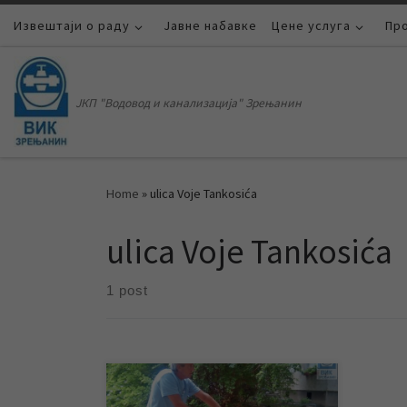
Извештаји о раду
Skip to content
Јавне набавке
Цене услуга
Пр
ЈКП "Водовод и канализација" Зрењанин
Home
»
ulica Voje Tankosića
ulica Voje Tankosića
1 post
Данас у току преподнева радници