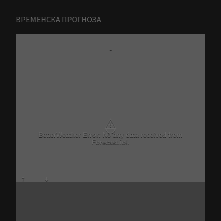
ВРЕМЕНСКА ПРОГНОЗА
-
⚠
BetterWeather Error: No any data received from
Forecast.io!.