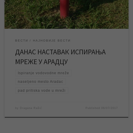
непосредно испирање водоводне мреже, може доћи до пада
притиска […]
ВЕСТИ
НАЈНОВИЈЕ ВЕСТИ
ДАНАС НАСТАВАК ИСПИРАЊА
МРЕЖЕ У АРАДЦУ
Ispiranje vodovodne mreže
naseljeno mesto Aradac
pad pritiska vode u mreži
by
Dragana Rašić
Published
06/07/2017