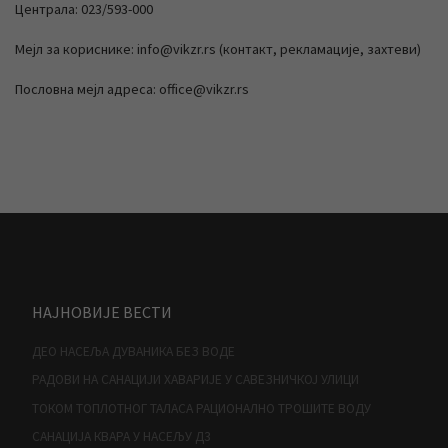
Централа: 023/593-000
Мејл за кориснике: info@vikzr.rs (контакт, рекламације, захтеви)
Пословна мејл адреса: office@vikzr.rs
НАЈНОВИЈЕ ВЕСТИ
ДЕО НАСЕЉА ДУВАНИКА БЕЗ ВОДЕ
РАДОВИ НА САНАЦИЈИ ХАВАРИЈЕ У САВЕЗНИЧКОЈ УЛИЦИ
ТОКОМ ТОПЛОТНОГ ТАЛАСА РАЦИОНАЛНО ТРОШИТЕ ВОДУ
САНАЦИЈА КВАРА У НАСЕЉУ Д3