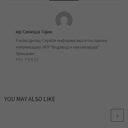
мр Синиша Гајин
Руководилац Службе информисања и пословних
комуникација ЈКП "Водовод и канализација"
Зрењанин
861 POSTS
YOU MAY ALSO LIKE