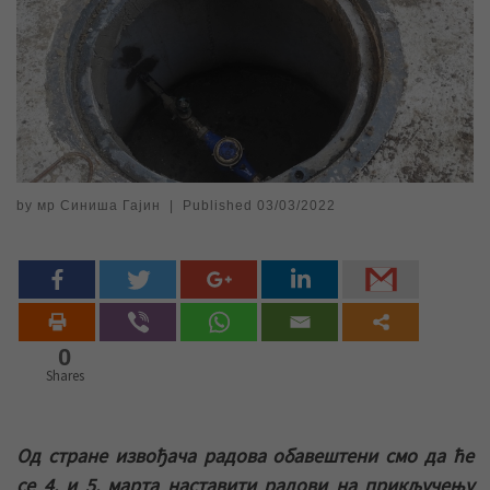
by
мр Синиша Гајин
|
Published
03/03/2022
0
Shares
Од стране извођача радова обавештени смо да ће
се 4. и 5. марта наставити радови на прикључењу