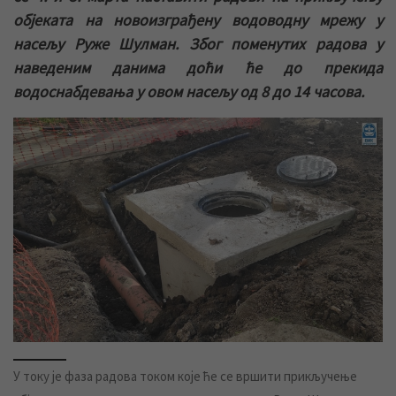
објеката на новоизграђену водоводну мрежу у
насељу Руже Шулман. Због поменутих радова у
наведеним данима доћи ће до прекида
водоснабдевања у овом насељу од 8 до 14 часова.
У току је фаза радова током које ће се вршити прикључење