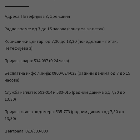
Адреса: Петефијева 3, Зрењанин
Радно време: од 7 до 15 часова (понедељак-петак)
Кориснички центар: од 7,30 до 13,30 (понедељак – петак,
Петефијева 3)
Пријава квара: 534-097 (0-24 часа)
Бесплатна инфо линија: 0800/024-023 (радним данима од 7 до 15
часова)
Служба наплате: 593-014 и 593-015 (радним данима од 7,30 до
13,30)
Пријава стања водомера: 535-773 (радним данима од 7,30 до
13,30)
Централа: 023/593-000