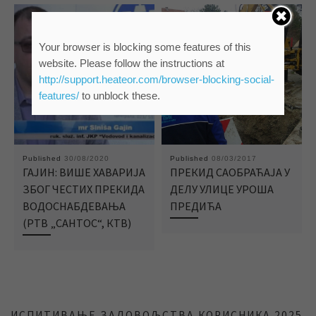
Your browser is blocking some features of this
website. Please follow the instructions at
http://support.heateor.com/browser-blocking-social-
features/
to unblock these.
Published
30/08/2020
Published
08/03/2017
ГАЈИН: ВИШЕ ХАВАРИЈА
ПРЕКИД САОБРАЋАЈА У
ЗБОГ ЧЕСТИХ ПРЕКИДА
ДЕЛУ УЛИЦЕ УРОША
ВОДОСНАБДЕВАЊА
ПРЕДИЋА
(РТВ „САНТОС“, КТВ)
ИСПИТИВАЊЕ ЗАДОВОЉСТВА КОРИСНИКА 2025