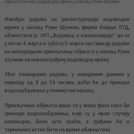
објеката на нову водоводну мрежу у насељу Руже Шулман
Извођач радова на реконструкцији водоводне
мреже у насељу Руже Шулман, фирма Енерџи ЛТД,
обавестила је ЈКП „Водовод и канализација“ да се
у петак 4. марта и суботу 5. марта настављају радови
на непосредном прикључењу објеката у насељу Руже
Шулман на новоизграђену водоводну мрежу.
Због планираних радова, у наведеним данима у
периоду од 8 до 14 часова, доћи ће до прекида
водоснабдевања у поменутом насељу.
Прикључење објеката врши се у више фаза како би
прекиди водоснабдевања, који су у овом случају
неопходни, били што краћи, а грађани ће о
терминима истих бити на време обавештени.