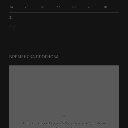
24
25
26
27
28
29
30
31
« јул
ВРЕМЕНСКА ПРОГНОЗА
-
⚠
Critical problem in Better Weather Ajax calls