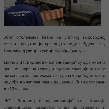
Због отклањања квара на уличној водоводној
мрежи тренутно је прекинуто водоснабдевање у
Његошевој улици и улици Карађорђев трг.
Екипе ЈКП „Водовод и канализација“ су од момента
пријаве квара на терену и раде на санацији истог, и
према првим проценама са терена квар ће, уколико
не дође до непланираних дешавања, бити отклоњен
до 13 часова.
ЈКП „Водовод и канализација“ се захваљује
становницима поменутих улица на стрпљењу и