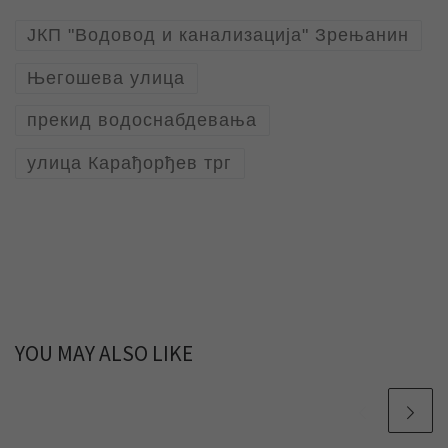
ЈКП "Водовод и канализација" Зрењанин
Његошева улица
прекид водоснабдевања
улица Карађорђев трг
YOU MAY ALSO LIKE