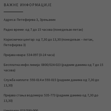
ВАЖНЕ ИНФОРМАЦИЈЕ
Адреса: Петефијева 3, Зрењанин
Радно време: од 7 до 15 часова (понедељак-петак)
Кориснички центар: од 7,30 до 13,30 (понедељак – петак,
Петефијева 3)
Пријава квара: 534-097 (0-24 часа)
Бесплатна инфо линија: 0800/024-023 (радним данима од 7 до 15
часова)
Служба наплате: 593-014 и 593-015 (радним данима од 7,30 до
13,30)
Пријава стања водомера: 535-773 (радним данима од 7,30 до
13,30)
Централа: 023/593-000