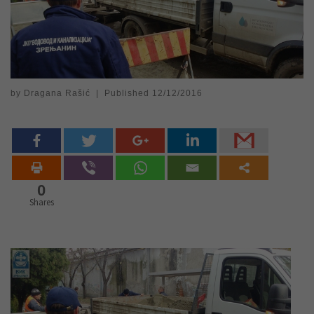
by
Dragana Rašić
|
Published
12/12/2016
0
Shares