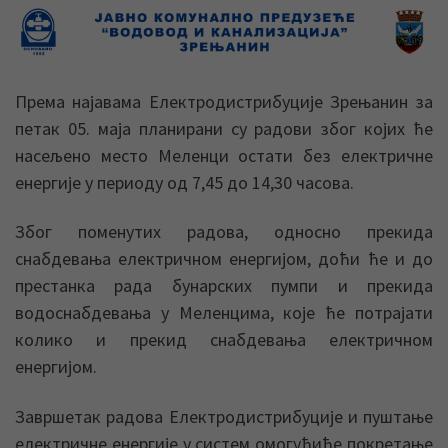
Према најавама Електродистрибуције Зрењанин за
петак 05. маја планирани су радови због којих ће
насељено место Меленци остати без електричне
енергије у периоду од 7,45 до 14,30 часова.
Због поменутих радова, односно прекида
снабдевања електричном енергијом, доћи ће и до
престанка рада бунарских пумпи и прекида
водоснабдевања у Меленцима, које ће потрајати
колико и прекид снабдевања електричном
енергијом.
Завршетак радова Електродистрибуције и пуштање
електричне енергије у систем омогућиће покретање