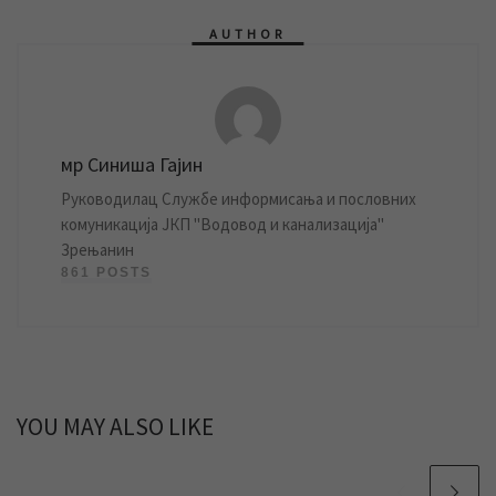
AUTHOR
мр Синиша Гајин
Руководилац Службе информисања и пословних
комуникација ЈКП "Водовод и канализација"
Зрењанин
861 POSTS
YOU MAY ALSO LIKE