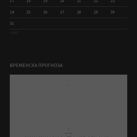
17
18
19
20
21
22
23
24
25
26
27
28
29
30
31
« јул
ВРЕМЕНСКА ПРОГНОЗА
-
⚠
Critical problem in Better Weather Ajax calls