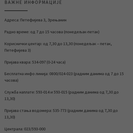
ВАЖНЕ ИНФОРМАЦИЈЕ
Адреса: Петефијева 3, Зрењанин
Радно време: од 7 до 15 часова (понедељак-петак)
Кориснички центар: од 7,30 до 13,30 (понедељак – петак,
Петефијева 3)
Пријава квара: 534-097 (0-24 часа)
Бесплатна инфо линија: 0800/024-023 (радним данима од 7 до 15
часова)
Служба наплате: 593-014 и 593-015 (радним данима од 7,30 до
13,30)
Пријава стања водомера: 535-773 (радним данима од 7,30 до
13,30)
Централа: 023/593-000