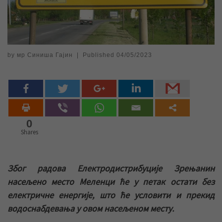
by
мр Синиша Гајин
|
Published
04/05/2023
0
Shares
Због радова Електродистрибуције Зрењанин
насељено место Меленци ће у петак остати без
електричне енергије, што ће условити и прекид
водоснабдевања у овом насељеном месту.