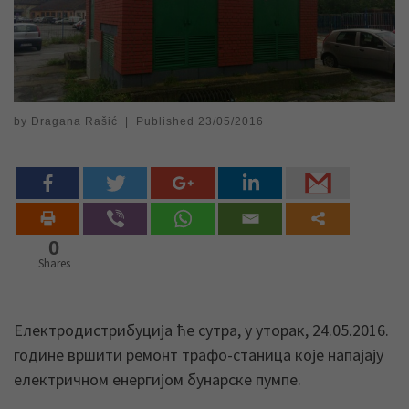
by
Dragana Rašić
|
Published
23/05/2016
0
Shares
Електродистрибуција ће сутра, у уторак, 24.05.2016.
године вршити ремонт трафо-станица које напајају
електричном енергијом бунарске пумпе.