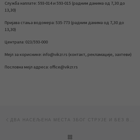
Служба наплате: 593-014 и 593-015 (радним данима од 7,30 до
13,30)
Пријава стања водомера: 535-773 (радним данима од 7,30 до
13,30)
Централа: 023/593-000
Мејл за кориснике: info@vikzr.rs (контакт, рекламације, захтеви)
Пословна мејл адреса: office@vikzr.rs
Post navigation
Previous post
ДВА НАСЕЉЕНА МЕСТА ЗБОГ СТРУЈЕ И БЕЗ ВОДЕ
BACK TO POST LIST