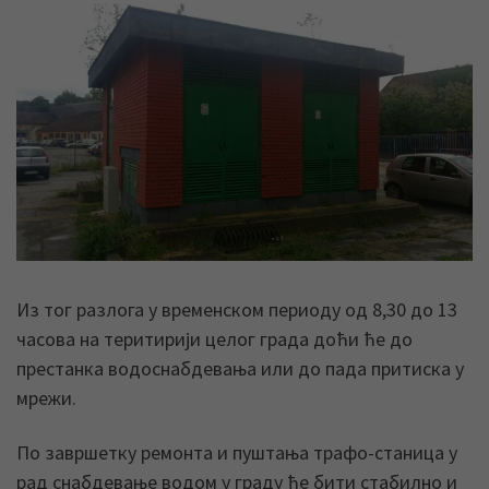
Из тог разлога у временском периоду од 8,30 до 13
часова на теритирији целог града доћи ће до
престанка водоснабдевања или до пада притиска у
мрежи.
По завршетку ремонта и пуштања трафо-станица у
рад снабдевање водом у граду ће бити стабилно и