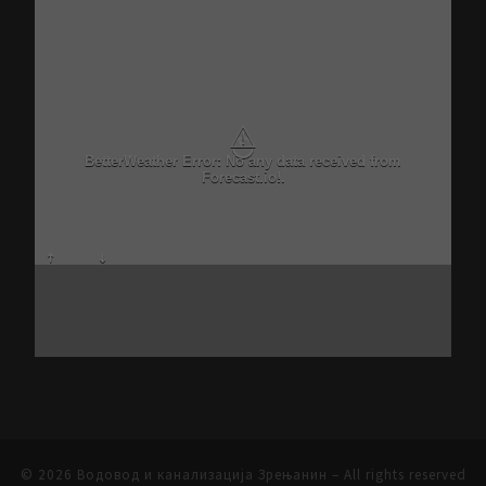
⚠
BetterWeather Error: No any data received from
Forecast.io!.
© 2026
Водовод и канализација Зрењанин
– All rights reserved