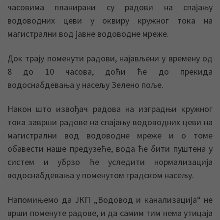
часовима планирани су радови на спајању
водоводних цеви у оквиру кружног тока на
магистрални вод јавне водоводне мреже.
Док трају поменути радови, најављени у времену од
8 до 10 часова, доћи ће до прекида
водоснабдевања у насељу Зелено поље.
Након што извођач радова на изградњи кружног
тока заврши радове на спајању водоводних цеви на
магистрални вод водоводне мреже и о томе
обавести наше предузеће, вода ће бити пуштена у
систем и убрзо ће уследити нормализација
водоснабдевања у поменутом градском насељу.
Напомињемо да ЈКП „Водовод и канализација“ не
врши поменуте радове, и да самим тим нема утицаја