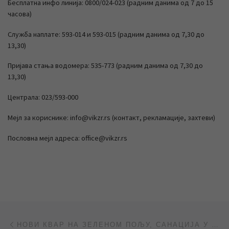
Бесплатна инфо линија: 0800/024-023 (радним данима од 7 до 15
часова)
Служба наплате: 593-014 и 593-015 (радним данима од 7,30 до
13,30)
Пријава стања водомера: 535-773 (радним данима од 7,30 до
13,30)
Централа: 023/593-000
Мејл за кориснике: info@vikzr.rs (контакт, рекламације, захтеви)
Пословна мејл адреса: office@vikzr.rs
Post navigation
Previous post
НОВИ КВАР НА ЗЕЛЕНОМ ПОЉУ, САНАЦИЈА У ТОКУ