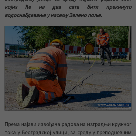
којих ће на два сата бити прекинуто
водоснабдевање у насељу Зелено поље.
Према најави извођача радова на изградњи кружног
тока у Београдској улици, за среду у преподневним