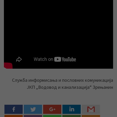
Служба информисања и пословних комуникација
ЈКП „Водовод и канализација“ Зрењанин