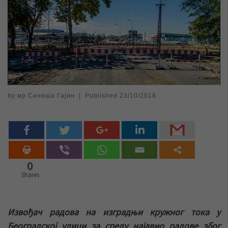
by
мр Синиша Гајин
|
Published
23/10/2018
0
Shares
Извођач радова на изградњи кружног тока у
Београдској улици за среду најавио радове због