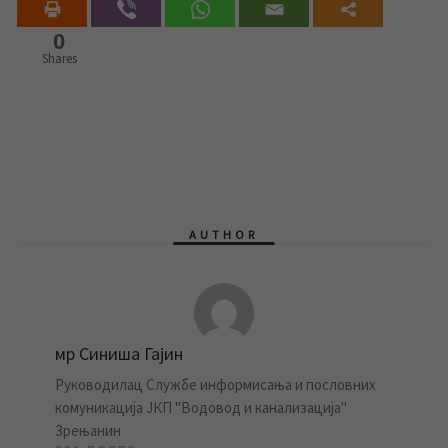
0
Shares
AUTHOR
мр Синиша Гајин
Руководилац Службе информисања и пословних
комуникација ЈКП "Водовод и канализација"
Зрењанин