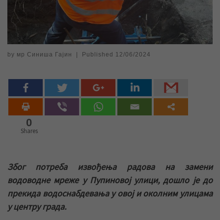
by
мр Синиша Гајин
|
Published
12/06/2024
0
Shares
Због потреба извођења радова на замени
водоводне мреже у Пупиновој улици, дошло је до
прекида водоснабдевања у овој и околним улицама
у центру града.