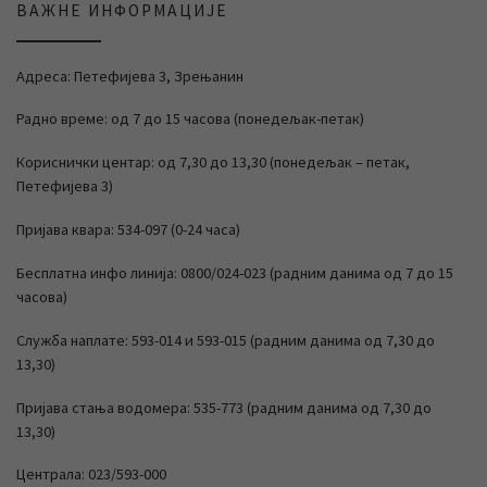
ВАЖНЕ ИНФОРМАЦИЈЕ
Адреса: Петефијева 3, Зрењанин
Радно време: од 7 до 15 часова (понедељак-петак)
Кориснички центар: од 7,30 до 13,30 (понедељак – петак,
Петефијева 3)
Пријава квара: 534-097 (0-24 часа)
Бесплатна инфо линија: 0800/024-023 (радним данима од 7 до 15
часова)
Служба наплате: 593-014 и 593-015 (радним данима од 7,30 до
13,30)
Пријава стања водомера: 535-773 (радним данима од 7,30 до
13,30)
Централа: 023/593-000