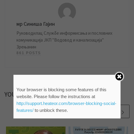
мр Синиша Гајин
Руководилац Службе информисања и пословних
комуникација ЈКП "Водовод и канализација"
Зрењанин
861 POSTS
Your browser is blocking some features of this
YOU MAY ALSO LIKE
website. Please follow the instructions at
http://support.heateor.com/browser-blocking-social-
features/
to unblock these.