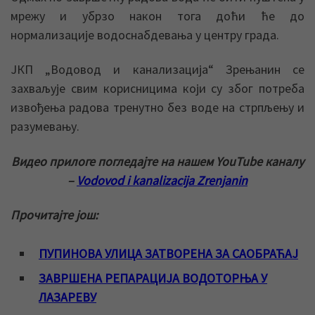
мрежу и убрзо након тога доћи ће до
нормализације водоснабдевања у центру града.
ЈКП „Водовод и канализација“ Зрењанин се
захваљује свим корисницима који су због потреба
извођења радова тренутно без воде на стрпљењу и
разумевању.
Видео прилоге погледајте на нашем YouTube каналу
–
Vodovod i kanalizacija Zrenjanin
Прочитајте још:
ПУПИНОВА УЛИЦА ЗАТВОРЕНА ЗА САОБРАЋАЈ
ЗАВРШЕНА РЕПАРАЦИЈА ВОДОТОРЊА У
ЛАЗАРЕВУ