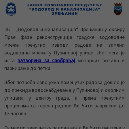
ЈКП „Водовод и канализација“ Зрењанин у оквиру
Прве фазе реконструкције градске водоводне
мреже тренутно изводи радове на замени
водоводне мреже у Пупиновој улици због чега је
иста
затворена за саобраћај
моторних возила и
паркирање до петка.
Због потреба извођења поменутих радова дошло је
до прекида водоснабдевања у Пупиновој и околним
улицама у центру града, а према тренутним
проценама са терена радови ће бити завршени до
13 часова.
Одмах по завршетку радова вода ће бити пуштена у