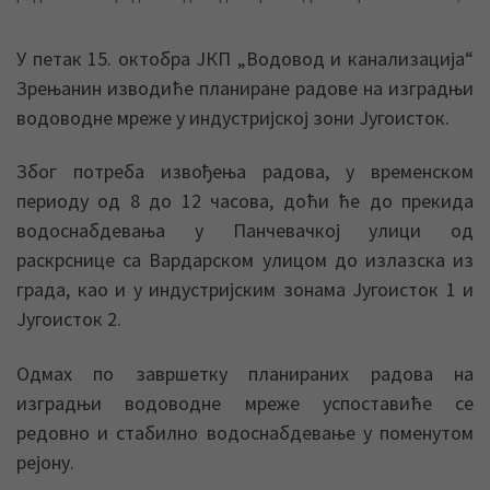
У петак 15. октобра ЈКП „Водовод и канализација“
Зрењанин изводиће планиране радове на изградњи
водоводне мреже у индустријској зони Југоисток.
Због потреба извођења радова, у временском
периоду од 8 до 12 часова, доћи ће до прекида
водоснабдевања у Панчевачкој улици од
раскрснице са Вардарском улицом до излазска из
града, као и у индустријским зонама Југоисток 1 и
Југоисток 2.
Одмах по завршетку планираних радова на
изградњи водоводне мреже успоставиће се
редовно и стабилно водоснабдевање у поменутом
рејону.