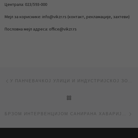
Централа: 023/593-000
Мејл за кориснике: info@vikzr.rs (контакт, рекламације, захтеви)
Пословна мејл адреса: office@vikzr.rs
Post navigation
Previous post
У ПАНЧЕВАЧКОЈ УЛИЦИ И ИНДУСТРИЈСКОЈ ЗОНИ КРАЋИ ПРЕКИД ВОДОСНАБДЕВАЊА
BACK TO POST LIST
Ne
БРЗОМ ИНТЕРВЕНЦИЈОМ САНИРАНА ХАВАРИЈА У МЕЛЕНЦИМА