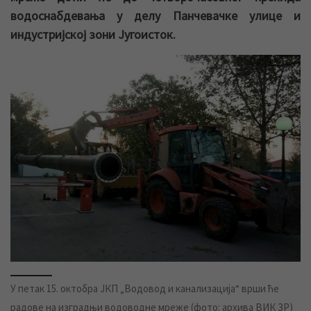
водоснабдевања у делу Панчевачке улице и
индустријској зони Југоисток.
У петак 15. октобра ЈКП „Водовод и канализација“ врши ће
радове на изградњи водоводне мреже (фото: архива ВИК ЗР)