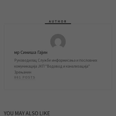
AUTHOR
мр Синиша Гајин
Руководилац Службе информисања и пословних
комуникација ЈКП "Водовод и канализација"
Зрењанин
861 POSTS
YOU MAY ALSO LIKE