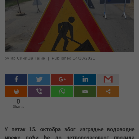
by
мр Синиша Гајин
|
Published
14/10/2021
0
Shares
У петак 15. октобра због изградње водоводне
мреже доћи ће до четворочасовног прекида