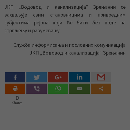
ЈКП „Водовод и канализација“ Зрењанин се
захваљује свим становницима и привредним
субјектима рејона који ће бити без воде на
стрпљењу и разумевању.
Служба информисања и пословних комуникација
ЈКП „Водовод и канализација“ Зрењанин
0
Shares