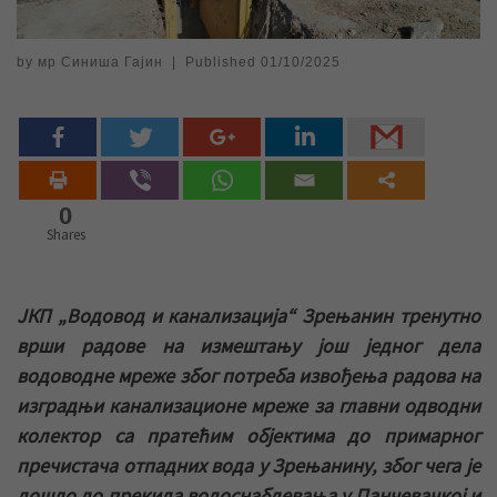
by
мр Синиша Гајин
|
Published
01/10/2025
0
Shares
ЈКП „Водовод и канализација“ Зрењанин тренутно
врши радове на измештању још једног дела
водоводне мреже због потреба извођења радова на
изградњи канализационе мреже за главни одводни
колектор са пратећим објектима до примарног
пречистача отпадних вода у Зрењанину, због чега је
дошло до прекида водоснабдевања у Панчевачкој и