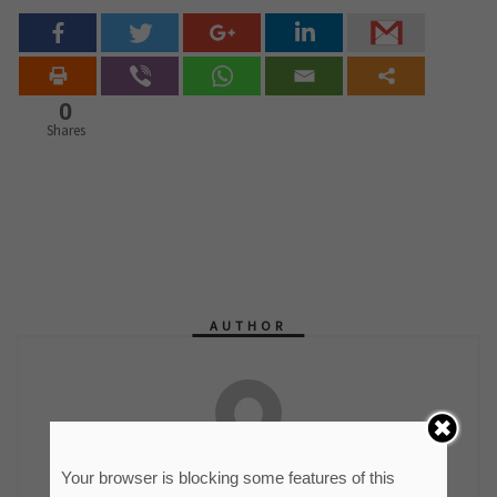
0
Shares
AUTHOR
мр Синиша Гајин
Your browser is blocking some features of this
Руководилац Службе информисања и пословних