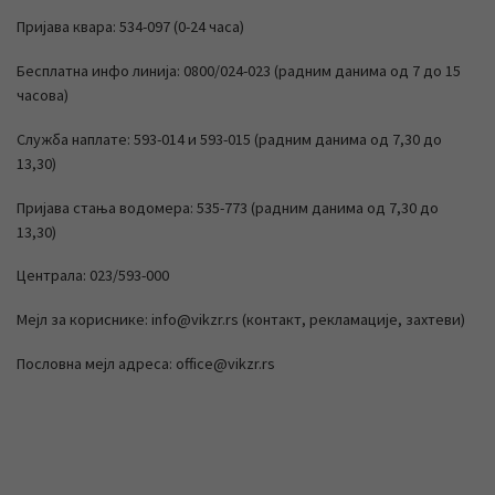
Пријава квара: 534-097 (0-24 часа)
Бесплатна инфо линија: 0800/024-023 (радним данима од 7 до 15
часова)
Служба наплате: 593-014 и 593-015 (радним данима од 7,30 до
13,30)
Пријава стања водомера: 535-773 (радним данима од 7,30 до
13,30)
Централа: 023/593-000
Мејл за кориснике: info@vikzr.rs (контакт, рекламације, захтеви)
Пословна мејл адреса: office@vikzr.rs