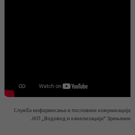
Служба информисања и пословних комуникација
ЈКП „Водовод и канализација“ Зрењанин