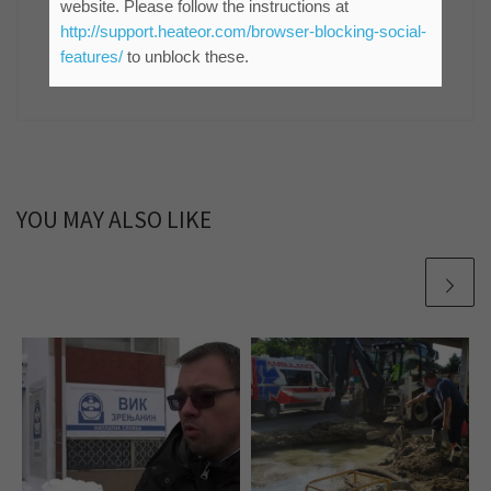
website. Please follow the instructions at
комуникација ЈКП "Водовод и канализација"
http://support.heateor.com/browser-blocking-social-
Зрењанин
features/
to unblock these.
861 POSTS
YOU MAY ALSO LIKE