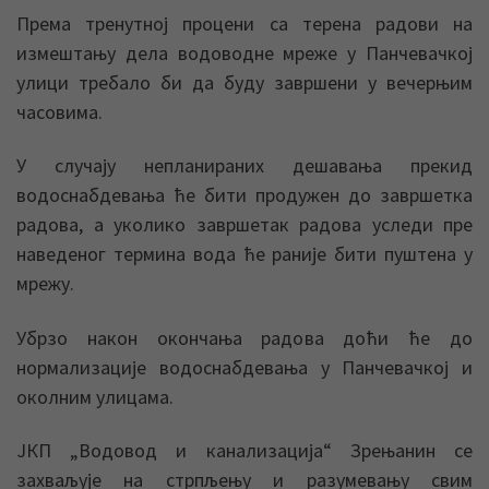
Према тренутној процени са терена радови на
измештању дела водоводне мреже у Панчевачкој
улици требало би да буду завршени у вечерњим
часовима.
У случају непланираних дешавања прекид
водоснабдевања ће бити продужен до завршетка
радова, а уколико завршетак радова уследи пре
наведеног термина вода ће раније бити пуштена у
мрежу.
Убрзо након окончања радова доћи ће до
нормализације водоснабдевања у Панчевачкој и
околним улицама.
ЈКП „Водовод и канализација“ Зрењанин се
захваљује на стрпљењу и разумевању свим