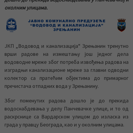
околним улицама.
ЈКП „Водовод и канализација“ Зрењанин тренутно
врши радове на измештању још једног дела
водоводне мреже због потреба извођења радова на
изградњи канализационе мреже за главни одводни
колектор са пратећим објектима до примарног
пречистача отпадних вода у Зрењанину.
Због поменутих радова дошло је до прекида
водоснабдевања у делу Панчевачке улице, и то од
раскрснице са Вардарском улицом до изласка из
града у правцу Београда, као и у околним улицама.