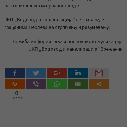
бактериолошка исправност воде.
ЈКП ,,Водовод и канализација“ се захваљује
грађанима Перлеза на стрпљењу и разумевању.
Служба информисања и пословних комуникација
ЈКП „Водовод и канализација“ Зрењанин
0
Shares