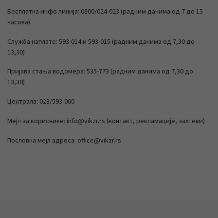
Бесплатна инфо линија: 0800/024-023 (радним данима од 7 до 15
часова)
Служба наплате: 593-014 и 593-015 (радним данима од 7,30 до
13,30)
Пријава стања водомера: 535-773 (радним данима од 7,30 до
13,30)
Централа: 023/593-000
Мејл за кориснике: info@vikzr.rs (контакт, рекламације, захтеви)
Пословна мејл адреса: office@vikzr.rs
Post navigation
Previous post