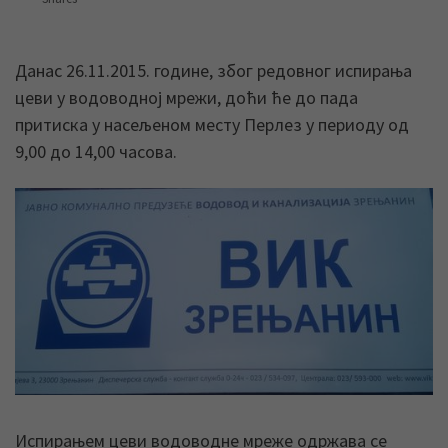
Данас 26.11.2015. године, због редовног испирања
цеви у водоводној мрежи, доћи ће до пада
притиска у насељеном месту Перлез у периоду од
9,00 до 14,00 часова.
Испирањем цеви водоводне мреже одржава се