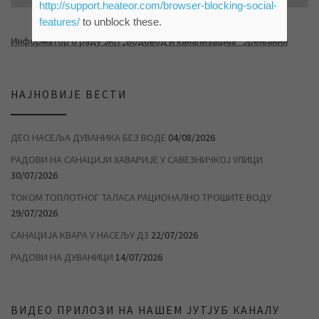
http://support.heateor.com/browser-blocking-social-
features/
to unblock these.
Информатор о раду ЈКП „Водовод и канализација“ Зрењанин
НАЈНОВИЈЕ ВЕСТИ
ДЕО НАСЕЉА ДУВАНИКА БЕЗ ВОДЕ
04/08/2026
РАДОВИ НА САНАЦИЈИ ХАВАРИЈЕ У САВЕЗНИЧКОЈ УЛИЦИ
30/07/2026
ТОКОМ ТОПЛОТНОГ ТАЛАСА РАЦИОНАЛНО ТРОШИТЕ ВОДУ
29/07/2026
САНАЦИЈА КВАРА У НАСЕЉУ Д3
22/07/2026
РАДОВИ НА ДУВАНИЦИ
14/07/2026
ВИДЕО ПРИЛОЗИ НА НАШЕМ ЈУТЈУБ КАНАЛУ