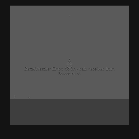
-
⚠
BetterWeather Error: No any data received from
Forecast.io!.