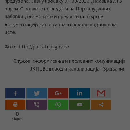
предузећа. Јавну набавку ЈН 30/2016 „Набавка ХТЗ
опреме“ можете погледати на
Порталу јавних
набавки
,
где можете и преузети конкурсну
документацију као и сазнати рокове подношења
исте.
Фото: http://portal.ujn.gov.rs/
Служба информисања и пословних комуникација
ЈКП „Водовод и канализација“ Зрењанин
0
Shares