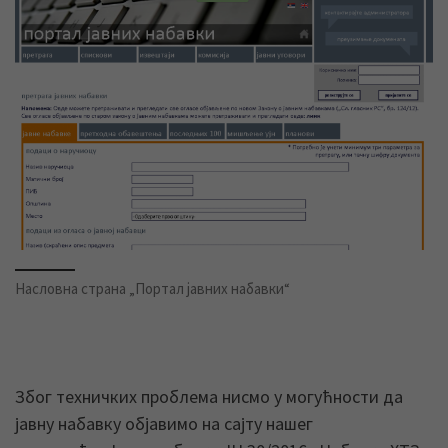
Насловна страна „Портал јавних набавки“
Због техничких проблема нисмо у могућности да
јавну набавку објавимо на сајту нашег