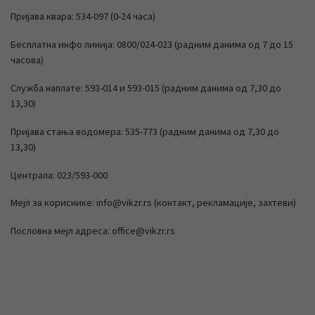
Пријава квара: 534-097 (0-24 часа)
Бесплатна инфо линија: 0800/024-023 (радним данима од 7 до 15
часова)
Служба наплате: 593-014 и 593-015 (радним данима од 7,30 до
13,30)
Пријава стања водомера: 535-773 (радним данима од 7,30 до
13,30)
Централа: 023/593-000
Мејл за кориснике: info@vikzr.rs (контакт, рекламације, захтеви)
Пословна мејл адреса: office@vikzr.rs