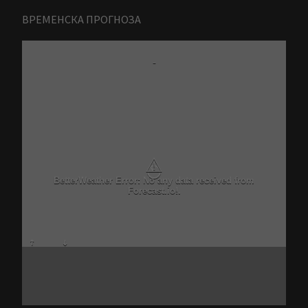
ВРЕМЕНСКА ПРОГНОЗА
-
⚠
BetterWeather Error: No any data received from
Forecast.io!.