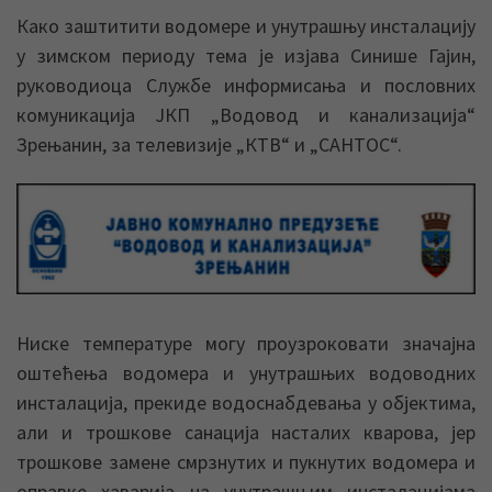
Како заштитити водомере и унутрашњу инсталацију
у зимском периоду тема је изјава Синише Гајин,
руководиоца Службе информисања и пословних
комуникација ЈКП „Водовод и канализација“
Зрењанин, за телевизије „КТВ“ и „САНТОС“.
Ниске температуре могу проузроковати значајна
оштећења водомера и унутрашњих водоводних
инсталација, прекиде водоснабдевања у објектима,
али и трошкове санација насталих кварова, јер
трошкове замене смрзнутих и пукнутих водомера и
оправке хаварија на унутрашњим инсталацијама