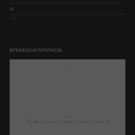
31
« јул
ВРЕМЕНСКА ПРОГНОЗА
-
⚠
Critical problem in Better Weather Ajax calls