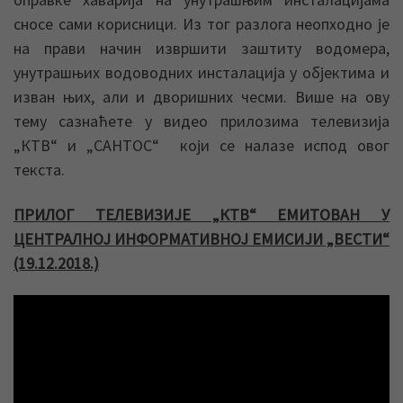
сносе сами корисници. Из тог разлога неопходно је
на прави начин извршити заштиту водомера,
унутрашњих водоводних инсталација у објектима и
изван њих, али и дворишних чесми. Више на ову
тему сазнаћете у видео прилозима телевизија
„КТВ“ и „САНТОС“ који се налазе испод овог
текста.
ПРИЛОГ ТЕЛЕВИЗИЈЕ „КТВ“ ЕМИТОВАН У
ЦЕНТРАЛНОЈ ИНФОРМАТИВНОЈ ЕМИСИЈИ „ВЕСТИ“
(19.12.2018.)