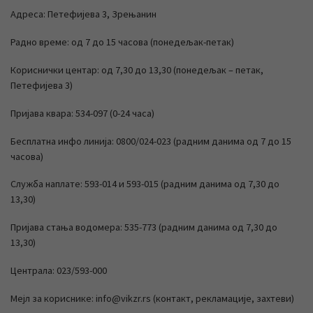
Адреса: Петефијева 3, Зрењанин
Радно време: од 7 до 15 часова (понедељак-петак)
Кориснички центар: од 7,30 до 13,30 (понедељак – петак,
Петефијева 3)
Пријава квара: 534-097 (0-24 часа)
Бесплатна инфо линија: 0800/024-023 (радним данима од 7 до 15
часова)
Служба наплате: 593-014 и 593-015 (радним данима од 7,30 до
13,30)
Пријава стања водомера: 535-773 (радним данима од 7,30 до
13,30)
Централа: 023/593-000
Мејл за кориснике: info@vikzr.rs (контакт, рекламације, захтеви)