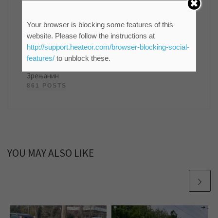
Your browser is blocking some features of this
website. Please follow the instructions at
мр Синиша Гајин
http://support.heateor.com/browser-blocking-social-
Руководилац Службе информисања и пословних
features/
to unblock these.
комуникација ЈКП "Водовод и канализација"
Зрењанин
861 POSTS
YOU MAY ALSO LIKE