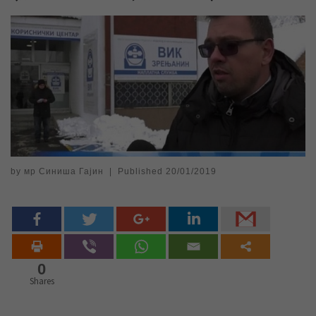
by
мр Синиша Гајин
|
Published
20/01/2019
0
Shares