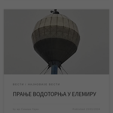
У оквиру планског одржавања водоводне инфраструктуре у
насељеним местима, ЈКП „Водовод и канализација“ извршиће у
уторак 16. јануара прање водоторња у Елемиру. У уторак 16.
јануара ЈКП „Водовод и канализација“ Зрењанин ће у оквиру
планског одржавања водоводне инфраструктуре у
насељеним местима извршити прање водоторња у Елемиру.
Водоторањ неће бити у […]
ВЕСТИ
НАЈНОВИЈЕ ВЕСТИ
ПРАЊЕ ВОДОТОРЊА У ЕЛЕМИРУ
by
мр Синиша Гајин
Published
15/01/2024