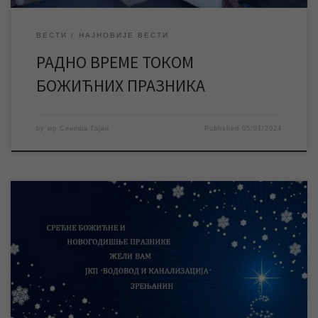
ВЕСТИ
НАЈНОВИЈЕ ВЕСТИ
РАДНО ВРЕМЕ ТОКОМ
БОЖИЋНИХ ПРАЗНИКА
by
мр Синиша Гајин
Published
05/01/2024
Служба информисања и пословних комуникација ЈКП „Водовод
и канализација“ Зрењанин