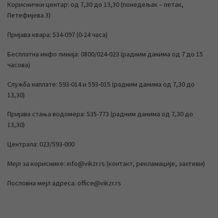
Кориснички центар: од 7,30 до 13,30 (понедељак – петак,
Петефијева 3)
Пријава квара: 534-097 (0-24 часа)
Бесплатна инфо линија: 0800/024-023 (радним данима од 7 до 15
часова)
Служба наплате: 593-014 и 593-015 (радним данима од 7,30 до
13,30)
Пријава стања водомера: 535-773 (радним данима од 7,30 до
13,30)
Централа: 023/593-000
Мејл за кориснике: info@vikzr.rs (контакт, рекламације, захтеви)
Пословна мејл адреса: office@vikzr.rs