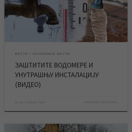
оштећења, а самим тим и хаварије у објектима, трошкове за
њихову санацију и прекиде водоснабдевања. Више о заштити
водомера и унутрашњих инсталација, о чему смо већ писали,
можете погледати […]
ВЕСТИ
НАЈНОВИЈЕ ВЕСТИ
ЗАШТИТИТЕ ВОДОМЕРЕ И
УНУТРАШЊУ ИНСТАЛАЦИЈУ
(ВИДЕО)
by
мр Синиша Гајин
Published
21/01/2024