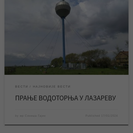
У оквиру планског одржавања водоводне инфраструктуре у
насељеним местима, ЈКП „Водовод и канализација“ извршиће у
четвртак 18. јануара прање водоторња у Лазареву. У
четвртак 18. јануара ЈКП „Водовод и канализација“ Зрењанин
ће у оквиру планског одржавања водоводне инфраструктуре
у насељеним местима извршити прање водоторња у Лазареву.
Водоторањ неће бити у […]
ВЕСТИ
НАЈНОВИЈЕ ВЕСТИ
ПРАЊЕ ВОДОТОРЊА У ЛАЗАРЕВУ
by
мр Синиша Гајин
Published
17/01/2024