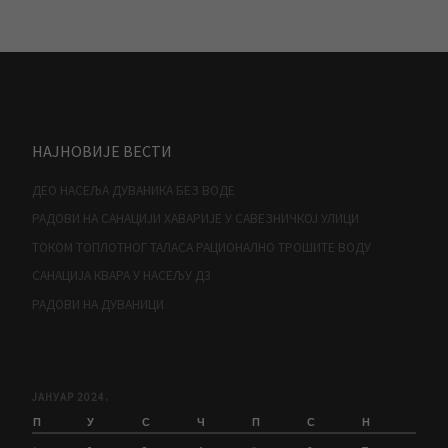
НАЈНОВИЈЕ ВЕСТИ
ДЕО НАСЕЉА ДУВАНИКА БЕЗ ВОДЕ
РАДОВИ НА САНАЦИЈИ ХАВАРИЈЕ У САВЕЗНИЧКОЈ УЛИЦИ
ТОКОМ ТОПЛОТНОГ ТАЛАСА РАЦИОНАЛНО ТРОШИТЕ ВОДУ
САНАЦИЈА КВАРА У НАСЕЉУ Д3
РАДОВИ НА ДУВАНИЦИ
ЈАНУАР 2024.
П
У
С
Ч
П
С
Н