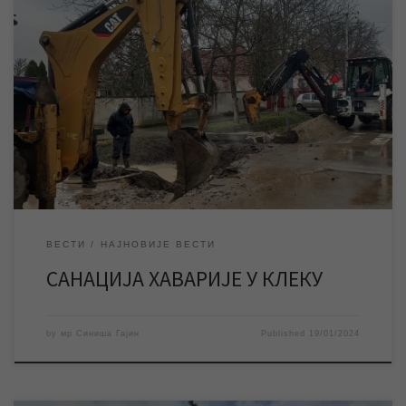
Екипе ЈКП „Водовод и канализација“ Зрењанин раде на
санацији хаварије већег обима на магистралном воду
водоводне мреже у Клеку, због чега је ово насељено место
тренутно без воде. Екипе ЈКП „Водовод и канализација“
Зрењанин од раних јутарњих часова су ангажоване на
санацији хаварије на магистралном воду водоводне мреже у
Клеку […]
ВЕСТИ
НАЈНОВИЈЕ ВЕСТИ
САНАЦИЈА ХАВАРИЈЕ У КЛЕКУ
by
мр Синиша Гајин
Published
19/01/2024