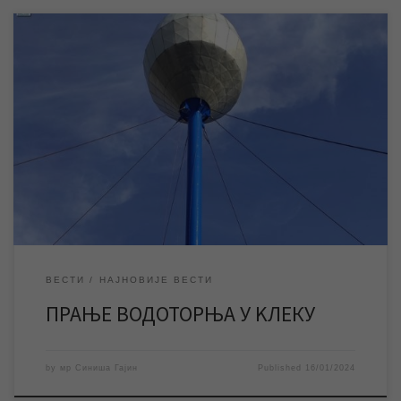
У оквиру планског одржавања водоводне инфраструктуре у
насељеним местима, ЈКП „Водовод и канализација“ извршиће у
среду 17. јануара прање водоторња у Клеку. У среду 17.
јануара ЈКП „Водовод и канализација“ Зрењанин ће у оквиру
планског одржавања водоводне инфраструктуре у
насељеним местима извршити прање водоторња у Клеку.
Водоторањ неће бити у […]
ВЕСТИ
НАЈНОВИЈЕ ВЕСТИ
ПРАЊЕ ВОДОТОРЊА У KЛЕКУ
by
мр Синиша Гајин
Published
16/01/2024