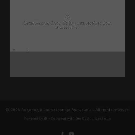
⚠
BetterWeather Error: No any data received from
Forecast.io!.
© 2026
Водовод и канализација Зрењанин
– All rights reserved
Powered by
– Designed with the
Customizr theme