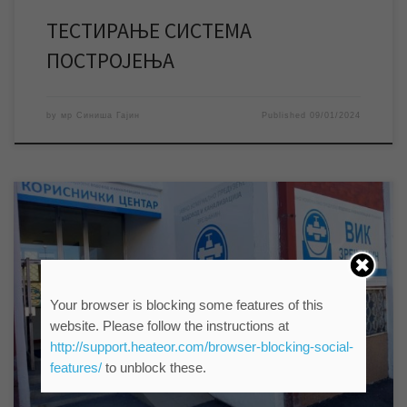
ТЕСТИРАЊЕ СИСТЕМА
ПОСТРОЈЕЊА
by
мр Синиша Гајин
Published
09/01/2024
У понедељак 08. јануара неће радити службе и шалтери у
Корисничком центтру, као ни наплатна места у граду. За
време божићних празника дежуран је број за пријаву кварова
Your browser is blocking some features of this
и екипе за интервенције на јавним мрежама. Закључком Владе
website. Please follow the instructions at
Републике Србије други дан Божића је нерадан дан, па службе
и шалтери у […]
http://support.heateor.com/browser-blocking-social-
features/
to unblock these.