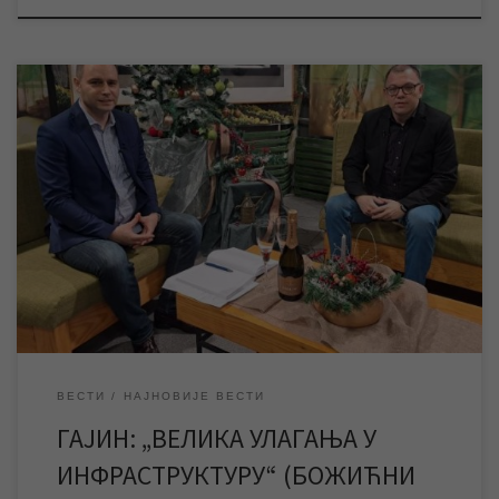
Током гостовања у божићној емисији „Агрочас“ на РТВ
„САНТОС“, коју води и уређује новинар Драган Првуловић,
руководилац службе информисања и пословних комуникација
ЈКП „Водовод и канализација“ Зрењанин мр Синиша Гајин
говорио је о бројним улагањима у инфраструктуру водоводне
и канализационе мреже током 2023. године, актуелним
радовима предузећа, као и о […]
ВЕСТИ
НАЈНОВИЈЕ ВЕСТИ
ГАЈИН: „ВЕЛИКА УЛАГАЊА У
ИНФРАСТРУКТУРУ“ (БОЖИЋНИ