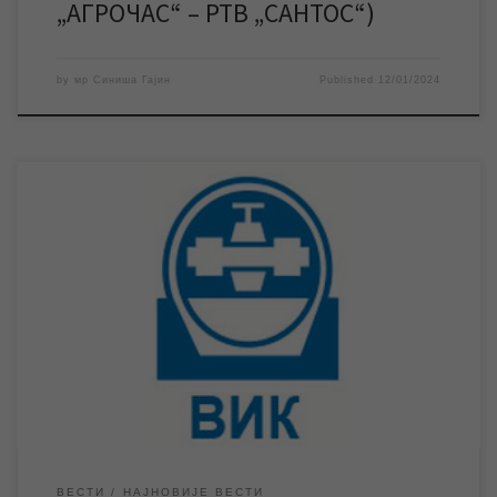
„АГРОЧАС“ – РТВ „САНТОС“)
by
мр Синиша Гајин
Published
12/01/2024
У оквиру пробног рада постројења за пречишћавање воде
данас 09. јануара вршиће се планско тестирање дела система
постројења. Због наведених активности постоји могућност да
током дана дође до осцилација видљивих елемената воде у
градској водоводној мрежи. Видео прилоге погледајте на
нашем YouTube каналу – Vodovod i kanalizacija Zrenjanin
Прочитајте још: РАД ПРЕДУЗЕЋА […]
ВЕСТИ
НАЈНОВИЈЕ ВЕСТИ