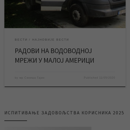
насеље неколико часова бити без воде. Према […]
ВЕСТИ
НАЈНОВИЈЕ ВЕСТИ
РАДОВИ НА ВОДОВОДНОЈ
МРЕЖИ У МАЛОЈ АМЕРИЦИ
by
мр Синиша Гајин
Published
11/05/2020
ИСПИТИВАЊЕ ЗАДОВОЉСТВА КОРИСНИКА 2025