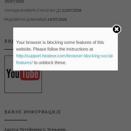
29/07/2026
САНАЦИЈА КВАРА У НАСЕЉУ Д3
22/07/2026
РАДОВИ НА ДУВАНИЦИ
14/07/2026
ВИДЕО ПРИЛОЗИ НА НАШЕМ ЈУТЈУБ КАНАЛУ
Your browser is blocking some features of this
website. Please follow the instructions at
http://support.heateor.com/browser-blocking-social-
features/
to unblock these.
ВАЖНЕ ИНФОРМАЦИЈЕ
Адреса: Петефијева 3, Зрењанин