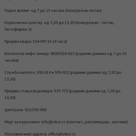
Радно време: од 7 до 15 часова (понедељак-петак)
Кориснички центар: од 7,30 до 13,30 (понедељак – петак,
Петефијева 3)
Пријава квара: 534-097 (0-24 часа)
Бесплатна инфо линија: 0800/024-023 (радним данима од 7 до 15
часова)
Служба наплате: 593-014 и 593-015 (радним данима од 7,30 до
13,30)
Пријава стања водомера: 535-773 (радним данима од 7,30 до
13,30)
Централа: 023/593-000
Мејл за кориснике: info@vikzr.rs (контакт, рекламације, захтеви)
Пословна мејл адреса: office@vikzr.rs