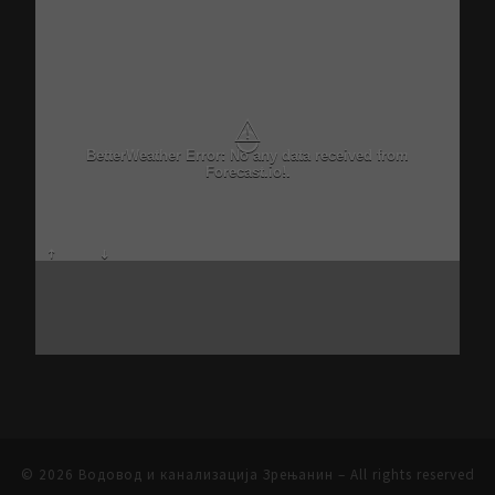
⚠
BetterWeather Error: No any data received from
Forecast.io!.
© 2026
Водовод и канализација Зрењанин
– All rights reserved