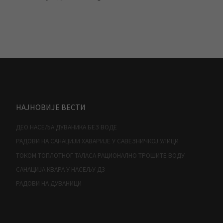
НАЈНОВИЈЕ ВЕСТИ
ДЕО НАСЕЉА ДУВАНИКА БЕЗ ВОДЕ
РАДОВИ НА САНАЦИЈИ ХАВАРИЈЕ У САВЕЗНИЧКОЈ УЛИЦИ
ТОКОМ ТОПЛОТНОГ ТАЛАСА РАЦИОНАЛНО ТРОШИТЕ ВОДУ
САНАЦИЈА КВАРА У НАСЕЉУ Д3
РАДОВИ НА ДУВАНИЦИ