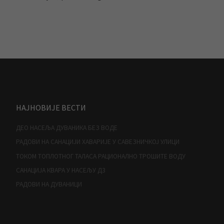
НАЈНОВИЈЕ ВЕСТИ
ДЕО НАСЕЉА ДУВАНИКА БЕЗ ВОДЕ
РАДОВИ НА САНАЦИЈИ ХАВАРИЈЕ У САВЕЗНИЧКОЈ УЛИЦИ
ТОКОМ ТОПЛОТНОГ ТАЛАСА РАЦИОНАЛНО ТРОШИТЕ ВОДУ
САНАЦИЈА КВАРА У НАСЕЉУ Д3
РАДОВИ НА ДУВАНИЦИ