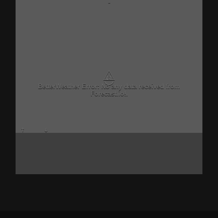
-
⚠
BetterWeather Error: No any data received from
Forecast.io!.