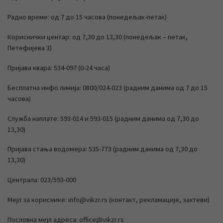
Радно време: од 7 до 15 часова (понедељак-петак)
Кориснички центар: од 7,30 до 13,30 (понедељак – петак,
Петефијева 3)
Пријава квара: 534-097 (0-24 часа)
Бесплатна инфо линија: 0800/024-023 (радним данима од 7 до 15
часова)
Служба наплате: 593-014 и 593-015 (радним данима од 7,30 до
13,30)
Пријава стања водомера: 535-773 (радним данима од 7,30 до
13,30)
Централа: 023/593-000
Мејл за кориснике: info@vikzr.rs (контакт, рекламације, захтеви)
Пословна мејл адреса: office@vikzr.rs