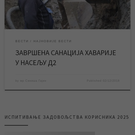
јавној водоводној мрежи у насељу Д2 на 4. јулу, услед […]
ВЕСТИ
НАЈНОВИЈЕ ВЕСТИ
ЗАВРШЕНА САНАЦИЈА ХАВАРИЈЕ
У НАСЕЉУ Д2
by
мр Синиша Гајин
Published
02/12/2018
ИСПИТИВАЊЕ ЗАДОВОЉСТВА КОРИСНИКА 2025