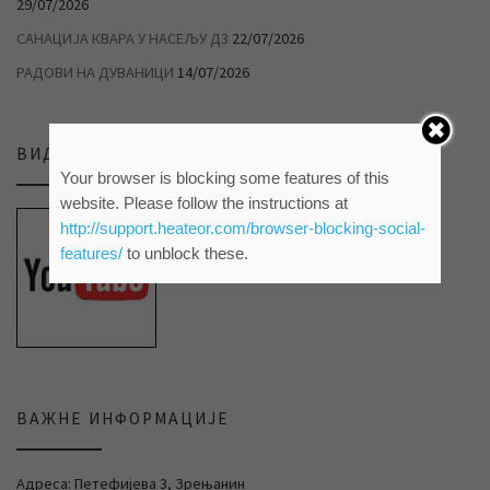
29/07/2026
САНАЦИЈА КВАРА У НАСЕЉУ Д3
22/07/2026
РАДОВИ НА ДУВАНИЦИ
14/07/2026
ВИДЕО ПРИЛОЗИ НА НАШЕМ ЈУТЈУБ КАНАЛУ
Your browser is blocking some features of this
website. Please follow the instructions at
http://support.heateor.com/browser-blocking-social-
features/
to unblock these.
ВАЖНЕ ИНФОРМАЦИЈЕ
Адреса: Петефијева 3, Зрењанин