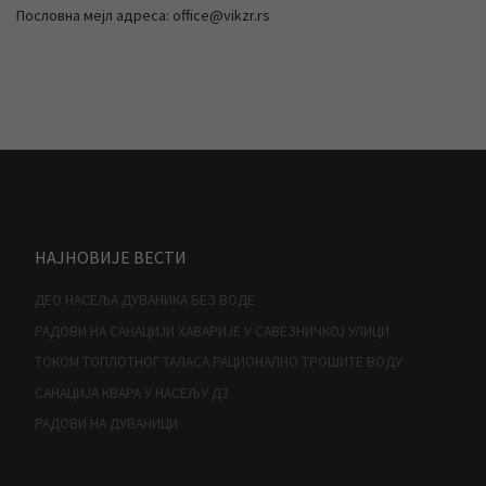
Пословна мејл адреса: office@vikzr.rs
НАЈНОВИЈЕ ВЕСТИ
ДЕО НАСЕЉА ДУВАНИКА БЕЗ ВОДЕ
РАДОВИ НА САНАЦИЈИ ХАВАРИЈЕ У САВЕЗНИЧКОЈ УЛИЦИ
ТОКОМ ТОПЛОТНОГ ТАЛАСА РАЦИОНАЛНО ТРОШИТЕ ВОДУ
САНАЦИЈА КВАРА У НАСЕЉУ Д3
РАДОВИ НА ДУВАНИЦИ