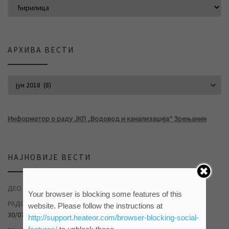
АРХИВА ВЕСТИ
АРХИВА ВЕСТИ
Информатор о раду ЈКП „Водовод и канализација“ Зрењанин
НАЈНОВИЈЕ ВЕСТИ
ДЕО НАСЕЉА ДУВАНИКА БЕЗ ВОДЕ
04/08/2026
Your browser is blocking some features of this
РАДОВИ НА САНАЦИЈИ ХАВАРИЈЕ У САВЕЗНИЧКОЈ УЛИЦИ
website. Please follow the instructions at
30/07/2026
http://support.heateor.com/browser-blocking-social-