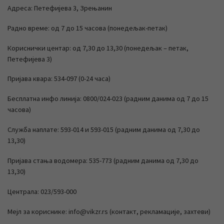
Адреса: Петефијева 3, Зрењанин
Радно време: од 7 до 15 часова (понедељак-петак)
Кориснички центар: од 7,30 до 13,30 (понедељак – петак,
Петефијева 3)
Пријава квара: 534-097 (0-24 часа)
Бесплатна инфо линија: 0800/024-023 (радним данима од 7 до 15
часова)
Служба наплате: 593-014 и 593-015 (радним данима од 7,30 до
13,30)
Пријава стања водомера: 535-773 (радним данима од 7,30 до
13,30)
Централа: 023/593-000
Мејл за кориснике: info@vikzr.rs (контакт, рекламације, захтеви)