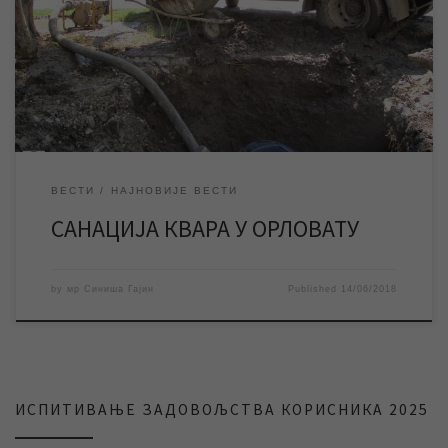
прекинуто водоснабдевање. Екипе ЈКП „Водовод и
канализација“ Зрењанин од јутрос раде на санацији квара на
водоводној мрежи у Орловату, а због потреба извођења
поменутих радова тренутно је у прекиду водоснабдевање у
[…]
ВЕСТИ
НАЈНОВИЈЕ ВЕСТИ
САНАЦИЈА КВАРА У ОРЛОВАТУ
by
мр Синиша Гајин
Published
14/06/2018
ИСПИТИВАЊЕ ЗАДОВОЉСТВА КОРИСНИКА 2025