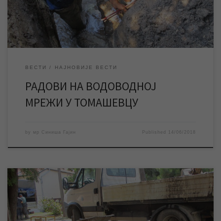
канализација“ су нешто после 12 часова започеле радове на
санацији квара […]
ВЕСТИ
НАЈНОВИЈЕ ВЕСТИ
РАДОВИ НА ВОДОВОДНОЈ
МРЕЖИ У ТОМАШЕВЦУ
by
мр Синиша Гајин
Published
14/06/2018
Екипе ЈКП „Водовод и канализација“ раде на санацију квара у
Орловату, због чега је у овом насељеном месту тренутно