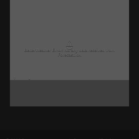
⚠
BetterWeather Error: No any data received from
Forecast.io!.