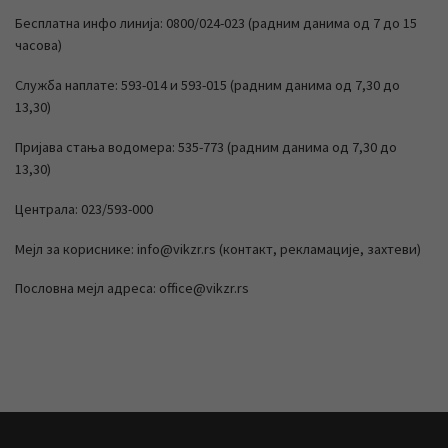
Бесплатна инфо линија: 0800/024-023 (радним данима од 7 до 15
часова)
Служба наплате: 593-014 и 593-015 (радним данима од 7,30 до
13,30)
Пријава стања водомера: 535-773 (радним данима од 7,30 до
13,30)
Централа: 023/593-000
Мејл за кориснике: info@vikzr.rs (контакт, рекламације, захтеви)
Пословна мејл адреса: office@vikzr.rs