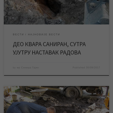
вишеспратнице и ободни делови града имају […]
ВЕСТИ
НАЈНОВИЈЕ ВЕСТИ
ДЕО КВАРА САНИРАН, СУТРА
УЈУТРУ НАСТАВАК РАДОВА
by
мр Синиша Гајин
Published
30/09/2017
Према последњим информацијама са терена, екипе нашег
предузећа успешно су, уз ангажовање тешке механизације,