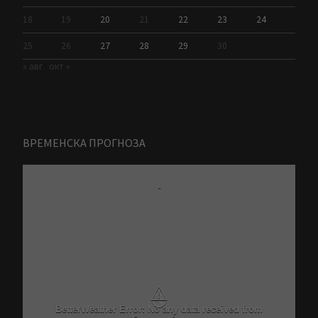
18
19
20
21
22
23
24
25
26
27
28
29
30
« авг
окт »
ВРЕМЕНСКА ПРОГНОЗА
-
⚠
BetterWeather Error: No any data received from