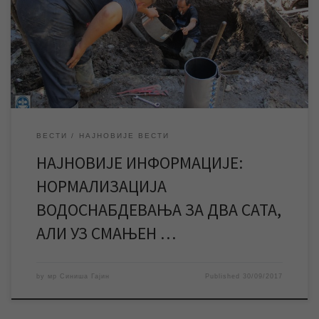
лоцирале место квара и раде на његовом отклањању.
Напомињемо да је квар на магистралном воду на изворишту,
одакле се град снабдева водом, да је у питању цев великог
пречника која је под високим притиском, […]
ВЕСТИ
НАЈНОВИЈЕ ВЕСТИ
НАЈНОВИЈЕ ИНФОРМАЦИЈЕ:
НОРМАЛИЗАЦИЈА
ВОДОСНАБДЕВАЊА ЗА ДВА САТА,
АЛИ УЗ СМАЊЕН …
by
мр Синиша Гајин
Published
30/09/2017