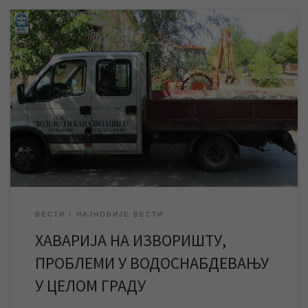
Због хаварије на главном магистралном воду на изворишту,
одакле се град снабдева водом, дошло је до проблема у
водоснабдевању на територији целог града. Тренутно је
значајнији пад притиска воде у мрежи, а у вишеспратницама
као и у ободним деловима града могућ је и нестанак воде.
Екипе ЈКП „Водовода […]
ВЕСТИ
НАЈНОВИЈЕ ВЕСТИ
ХАВАРИЈА НА ИЗВОРИШТУ,
ПРОБЛЕМИ У ВОДОСНАБДЕВАЊУ
У ЦЕЛОМ ГРАДУ