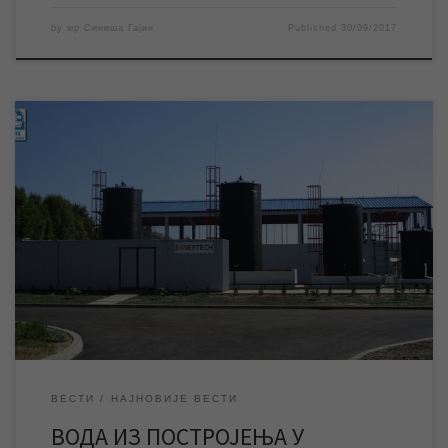
by
мр Синиша Гајин
Published
30/09/2017
ЈКП „Водовод и канализација“ обавештава јавност да је у току
коначно, планом предвиђено, тестирање опреме постројења
за пречишћавање воде и квалитета воде у реалном времену и
при пуном капацитету рада постројења. Ово тестирање
подразумева да се комплетна вода којом се снабдева град
пушта у водоводну мрежу преко постројења […]
ВЕСТИ
НАЈНОВИЈЕ ВЕСТИ
ВОДА ИЗ ПОСТРОЈЕЊА У