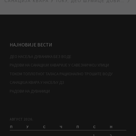
САНАЦИЈА КВАРА У ТОКУ, ДЕО ШУМИЦЕ ДОБИО ВОДУ
НАЈНОВИЈЕ ВЕСТИ
ДЕО НАСЕЉА ДУВАНИКА БЕЗ ВОДЕ
РАДОВИ НА САНАЦИЈИ ХАВАРИЈЕ У САВЕЗНИЧКОЈ УЛИЦИ
ТОКОМ ТОПЛОТНОГ ТАЛАСА РАЦИОНАЛНО ТРОШИТЕ ВОДУ
САНАЦИЈА КВАРА У НАСЕЉУ Д3
РАДОВИ НА ДУВАНИЦИ
АВГУСТ 2026.
П
У
С
Ч
П
С
Н
1
2