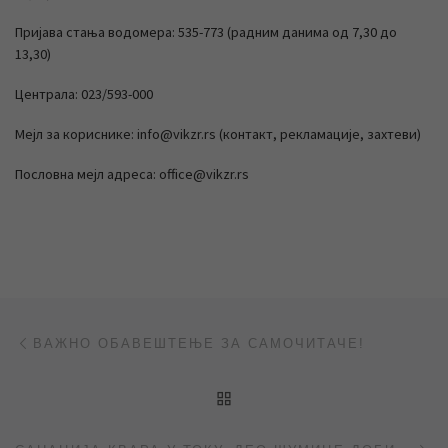
Пријава стања водомера: 535-773 (радним данима од 7,30 до
13,30)
Централа: 023/593-000
Мејл за кориснике: info@vikzr.rs (контакт, рекламације, захтеви)
Пословна мејл адреса: office@vikzr.rs
Post navigation
Previous post
ВАЖНО ОБАВЕШТЕЊЕ ЗА САМОЧИТАЧЕ!
BACK TO POST LIST
Ne