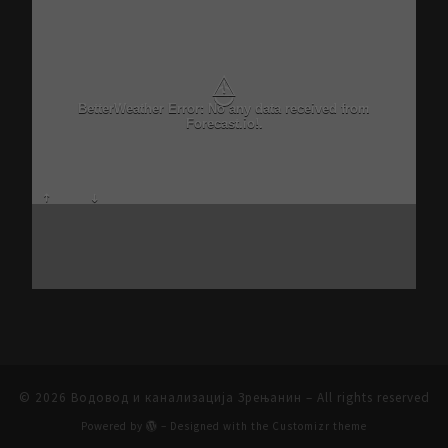
⚠
BetterWeather Error: No any data received from
Forecast.io!.
© 2026
Водовод и канализација Зрењанин
– All rights reserved
Powered by
– Designed with the
Customizr theme