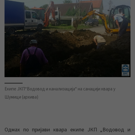
Екипе ЈКП“Водовод и канализација“ на санацији квара у
Шумици (архива)
Одмах по пријави квара екипе ЈКП „Водовод и