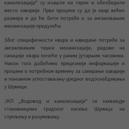
канализација“ су изашле на терен и обезбедиле
место хаварије. Прве процене су да је квар већих
размера и да ће бити потребе и за ангажовањем
механизације предузећа.
Због специфичности квара и наведене потребе за
ангажовањем тешке механизације, радови на
санацији квара почеће у раним јутарњим часовима.
Након тога добићемо прецизније информације и
процене о потребном времену за санирање хаварије
и поновном успостављању уредног водоснабдевања
у Шумици.
ЈКП „Водовод и канализација“ се захваљује
становницима градског насеља Шумица на
стрпљењу и разумевању.