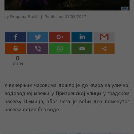
by
Dragana Rašić
|
Published
31/08/2017
0
Shares
У вечерњим часовима дошло је до квара на уличној
водоводној мрежи у Призренској улици у градском
насељу Шумица, због чега је већи део поменутог
насеља остао без воде.