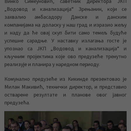
Винко Симеуновић, саветник директора ЈКП
„Водовод и канализација“ Зрењанин, који се
захвалио амбасадору Данске и данским
компанијама на доласку у наш град и изразио жељу
и наду да ће овај скуп бити само темељ будуће
успешне сарадње. У наставку излагања госте је
упознао са ЈКП „Водовод и канализација“ и
кључним пројектима које ово предузеће тренутно
реализује и планира у наредном периоду.
Комунално предузеће из Кикинде презентовао је
Милан Макивић, технички директор, и представио
остварене резултате и планове овог јавног
предузећа.