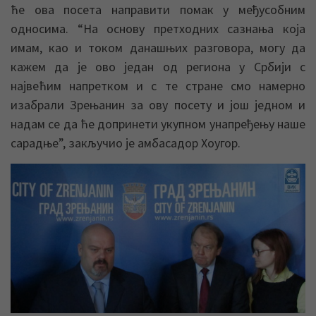
ће ова посета направити помак у међусобним
односима. “На основу претходних сазнања коjа
имам, као и током данашњих разговора, могу да
кажем да jе ово jедан од региона у Србиjи с
наjвећим напретком и с те стране смо намерно
изабрали Зрењанин за ову посету и jош jедном и
надам се да ће допринети укупном унапређењу наше
сарадње”, закључио jе амбасадор Хоугор.