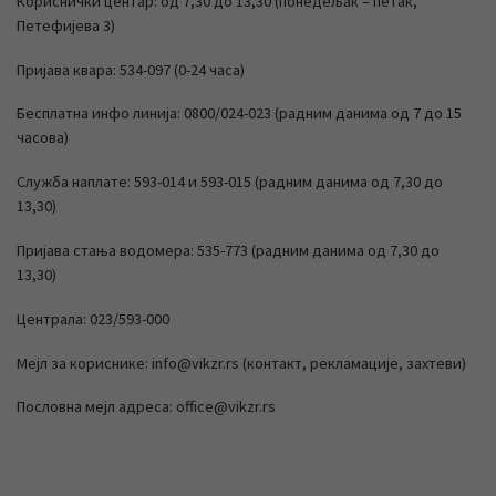
Кориснички центар: од 7,30 до 13,30 (понедељак – петак,
Петефијева 3)
Пријава квара: 534-097 (0-24 часа)
Бесплатна инфо линија: 0800/024-023 (радним данима од 7 до 15
часова)
Служба наплате: 593-014 и 593-015 (радним данима од 7,30 до
13,30)
Пријава стања водомера: 535-773 (радним данима од 7,30 до
13,30)
Централа: 023/593-000
Мејл за кориснике: info@vikzr.rs (контакт, рекламације, захтеви)
Пословна мејл адреса: office@vikzr.rs