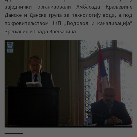
заједнички организовали Амбасада Краљевине
Данске и Данска група за технологију вода, а под
покровитељством ЈКП „Водовод и канализација“
Зрењанин и Града Зрењанина.