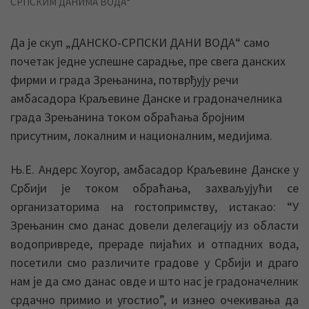
СРПСКИМ ДАНИМА ВОДА“
Да је скуп „ДАНСКО-СРПСКИ ДАНИ ВОДА“ само
почетак једне успешне сарадње, пре свега данских
фирми и града Зрењанина, потврђују речи
амбасадора Краљевине Данске и градоначелника
града Зрењанина током обраћања бројним
присутним, локалним и националним, медијима.
Њ.Е. Андерс Хоугор, амбасадор Краљевине Данске у
Србији је током обраћања, захваљујући се
организаторима на гостопримству, истакао: “У
Зрењанин смо данас довели делегациjу из области
водопривреде, прераде пиjаћих и отпадних вода,
посетили смо различите градове у Србиjи и драго
нам jе да смо данас овде и што нас jе градоначелник
срдачно примио и угостио”, и изнео очекивања да