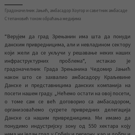
Градоначелник Јањић, амбасадор Хоугор и саветник амбасаде
Степановић током обраћања медијима
“Веруjем да град Зрењанин има шта да понуди
данским привредницима, али и невладином сектору
коjи жели да се укључи у решавање неких наших
инфраструктурних проблема“, истакао је
градоначелник Града Зрењанина Чедомир Јањић
након што се захвалио амбасадору Краљевине
Данске и представницима данских компанија на
посети нашем граду. „Нећемо остати на овој посети,
о томе сам се већ договорио са амбасадором,
организоваћемо сусрете привредних делегација
Данске са нашим привредницима. Ми имамо да
понудимо индустријску зону од 550 хектара коју
нема ни један град у Србију и региону, као и добру и