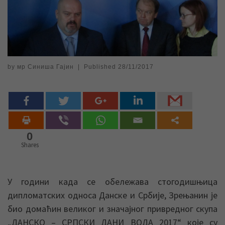
by
мр Синиша Гајин
|
Published
28/11/2017
0
Shares
У години када се обележава стогодишњица
дипломатских односа Данске и Србије, Зрењанин је
био домаћин великог и значајног привредног скупа
„ДАНСКО – СРПСКИ ДАНИ ВОДА 2017“ које су