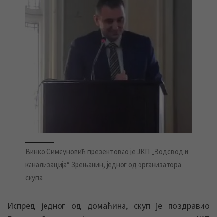
Винко Симеуновић презентовао је ЈКП „Водовод и
канализација“ Зрењанин, једног од организатора
скупа
Испред једног од домаћина, скуп је поздравио