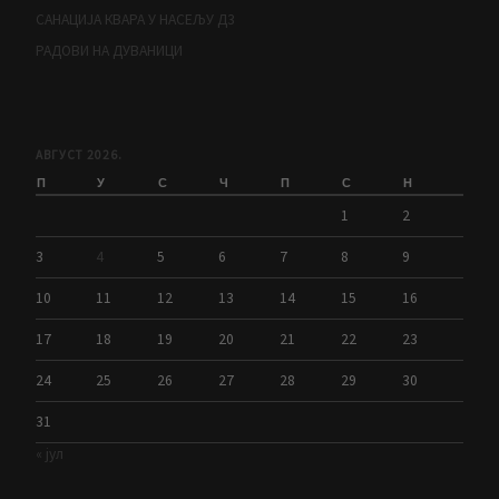
САНАЦИЈА КВАРА У НАСЕЉУ Д3
РАДОВИ НА ДУВАНИЦИ
АВГУСТ 2026.
П
У
С
Ч
П
С
Н
1
2
3
4
5
6
7
8
9
10
11
12
13
14
15
16
17
18
19
20
21
22
23
24
25
26
27
28
29
30
31
« јул