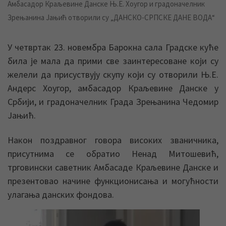
Амбасадор Краљевине Данске Њ.Е. Хоугор и градоначелник
Зрењанина Јањић отворили су „ДАНСКО-СРПСКЕ ДАНЕ ВОДА“
У четвртак 23. новембра Барокна сала Градске куће
била је мала да прими све заинтересоване који су
желели да присуствују скупу који су отворили Њ.Е.
Андерс Хоугор, амбасадор Краљевине Данске у
Србији, и градоначелник Града Зрењанина Чедомир
Јањић.
Након поздравног говора високих званичника,
присутнима се обратио Ненад Митошевић,
трговински саветник Амбасаде Краљевине Данске и
презентовао начине функционисања и могућности
улагања данских фондова.