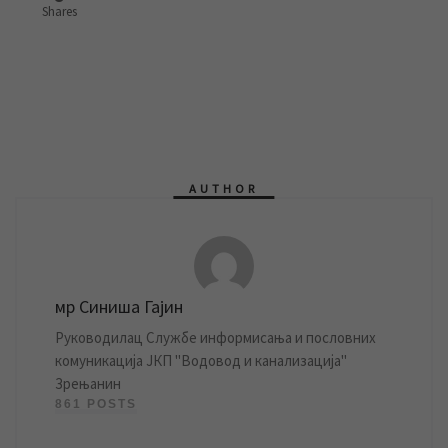
Shares
AUTHOR
мр Синиша Гајин
Руководилац Службе информисања и пословних
комуникација ЈКП "Водовод и канализација"
Зрењанин
861 POSTS