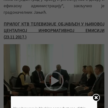
ефикасну администрацију“, закључио је
градоначелник Јањић.
ПРИЛОГ КТВ ТЕЛЕВИЗИЈЕ ОБЈАВЉЕН У ЊИХОВОЈ
ЦЕНТАЛНОЈ ИНФОРМАТИВНОЈ ЕМИСИЈИ
(23.11.2017.)
Прегледач
видео
записа