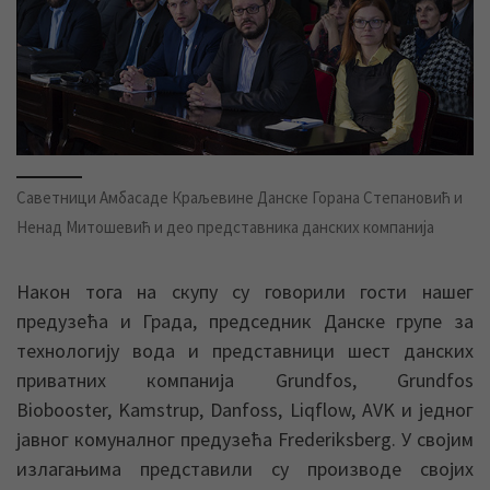
Саветници Амбасаде Краљевине Данске Горана Степановић и
Ненад Митошевић и део представника данских компанија
Након тога на скупу су говорили гости нашег
предузећа и Града, председник Данске групе за
технологију вода и представници шест данских
приватних компанија Grundfos, Grundfos
Biobooster, Kamstrup, Danfoss, Liqflow, AVK и једног
јавног комуналног предузећа Frederiksberg. У својим
излагањима представили су производе својих