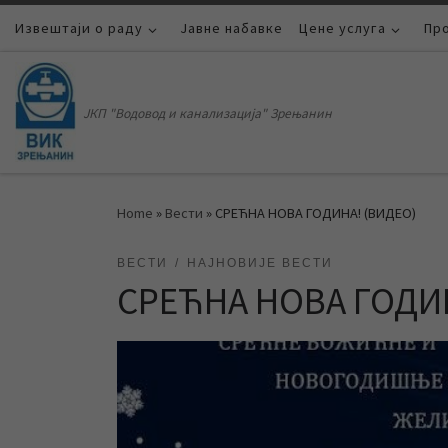
Извештаји о раду
Skip to content
Јавне набавке
Цене услуга
Пр
ЈКП "Водовод и канализација" Зрењанин
Home
»
Вести
»
СРЕЋНА НОВА ГОДИНА! (ВИДЕО)
ВЕСТИ
НАЈНОВИЈЕ ВЕСТИ
СРЕЋНА НОВА ГОДИН