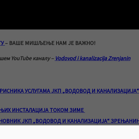
ТУ
– ВАШЕ МИШЉЕЊЕ НАМ ЈЕ ВАЖНО!
ашем YouTube каналу –
Vodovod i kanalizacija Zrenjanin
ИСНИКА УСЛУГАМА ЈКП „ВОДОВОД И КАНАЛИЗАЦИЈА“
ЊИХ ИНСТАЛАЦИЈА ТОКОМ ЗИМЕ
ЕНОВНИК ЈКП „ВОДОВОД И КАНАЛИЗАЦИЈА“ ЗРЕЊАНИ
ВА ЦЕНА ВОДЕ ОД 1. ЈАНУАРА