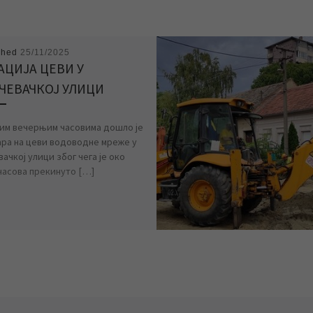
shed
25/11/2025
АЦИЈА ЦЕВИ У
ЧЕВАЧКОЈ УЛИЦИ
ним вечерњим часовима дошло је
ара на цеви водоводне мреже у
ачкој улици због чега је око
 часова прекинуто […]