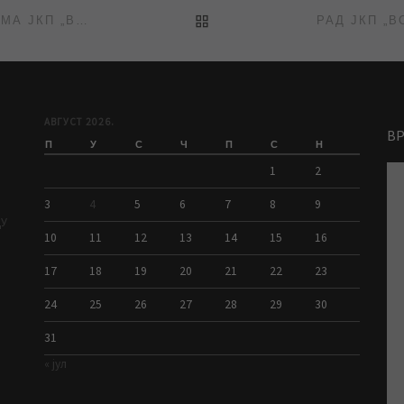
BACK TO POST LIST
ИСПИТИВАЊЕ ЗАДОВОЉСТВА КОРИСНИКА УСЛУГАМА ЈКП „ВОДОВОД И КАНАЛИЗАЦИЈА“
АВГУСТ 2026.
В
П
У
С
Ч
П
С
Н
1
2
3
4
5
6
7
8
9
ДУ
10
11
12
13
14
15
16
17
18
19
20
21
22
23
24
25
26
27
28
29
30
31
« јул