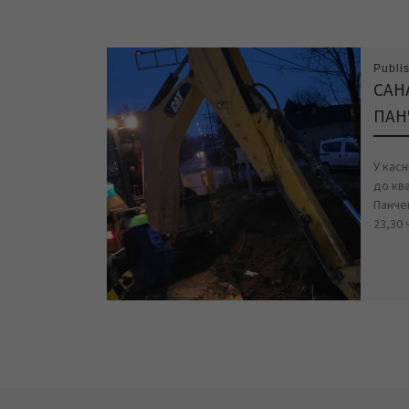
Publi
САН
ПАН
У кас
до кв
Панчев
23,30