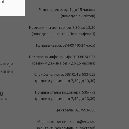
 at
Радно време: од 7 до 15 часова
(понедељак-петак)
Кориснички центар: од 7,30 до 13,30
(понедељак – петак, Петефијева 3)
Пријава квара: 534-097 (0-24 часа)
Бесплатна инфо линија: 0800/024-023
кација
(радним данима од 7 до 15 часова)
ењанин
Служба наплате: 593-014 и 593-015
(радним данима од 7,30 до 13,30)
Пријава стања водомера: 535-773
0
(радним данима од 7,30 до 13,30)
ares
Централа: 023/593-000
Мејл за кориснике: info@vikzr.rs
(контакт, рекламације, захтеви)