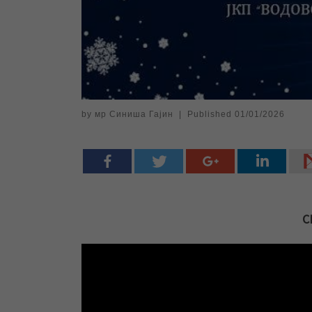
by
мр Синиша Гајин
|
Published
01/01/2026
С