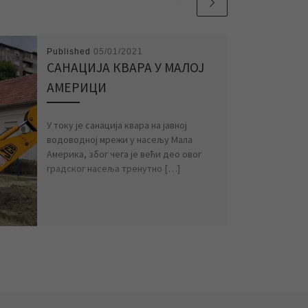
Published
05/01/2021
САНАЦИЈА КВАРА У МАЛОЈ
АМЕРИЦИ
У току је санација квара на јавној
водоводној мрежи у насељу Мала
Америка, због чега је већи део овог
градског насеља тренутно […]