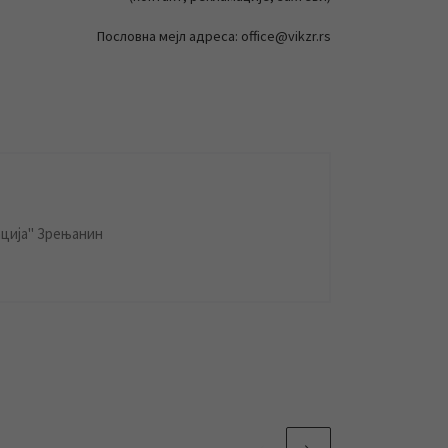
Пословна мејл адреса: office@vikzr.rs
ција" Зрењанин