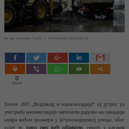
by
мр Синиша Гајин
|
Published
26/02/2018
0
Shares
Екипе ЈКП „Водовод и канализација“ су јутрос уз
употребу механизације започеле радове на санацији
квара већих размера у Штросмајеровој улици, због
којег је,
како смо већ објавили
, синоћ у касним