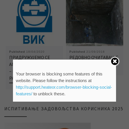
Published
18/04/2020
Published
21/09/2018
ПРИДРУЖУЈЕМО СЕ
РЕДОВНО ОЧИТАВАЊЕ
АПЕЛУ СA ПОСТРОЈЕЊА
ВОДОМЕРА
– КОРИСТИТЕ ВОДУ
Your browser is blocking some features of this
РАЦИОНАЛНО
website. Please follow the instructions at
http://support.heateor.com/browser-blocking-social-
features/
to unblock these.
ИСПИТИВАЊЕ ЗАДОВОЉСТВА КОРИСНИКА 2025