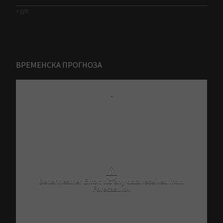
« јул
ВРЕМЕНСКА ПРОГНОЗА
-
⚠
BetterWeather Error: No any data received from
Forecast.io!.