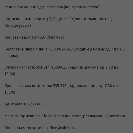
Радно време: од 7 до 15 часова (понедељак-петак)
Кориснички центар: од 7,30 до 13,30 (понедељак – петак,
Петефијева 3)
Пријава квара: 534-097 (0-24 часа)
Бесплатна инфо линија: 0800/024-023 (радним данима од 7 до 15
часова)
Служба наплате: 593-014 и 593-015 (радним данима од 7,30 до
13,30)
Пријава стања водомера: 535-773 (радним данима од 7,30 до
13,30)
Централа: 023/593-000
Мејл за кориснике: info@vikzr.rs (контакт, рекламације, захтеви)
Пословна мејл адреса: office@vikzr.rs