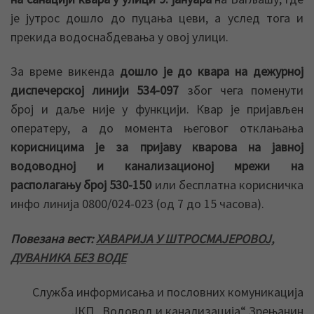
је јутрос дошло до пуцања цеви, а услед тога и
прекида водоснабдевања у овој улици.
За време викенда
дошло је до квара на дежурној
диспечерској линији 534-097
због чега поменути
број и даље није у функцији. Квар је пријављен
оператеру, а до момента његовог отклањања
корисницима је за пријаву кварова на јавној
водоводној и канализационој мрежи на
располагању број 530-150
или бесплатна корисничка
инфо линија 0800/024-023 (од 7 до 15 часова).
Повезана вест:
ХАВАРИЈА У ШТРОСМАЈЕРОВОЈ,
ДУВАНИКА БЕЗ ВОДЕ
Служба информисања и пословних комуникација
ЈКП „Водовод и канализација“ Зрењанин