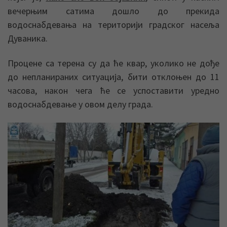
вечерњим сатима дошло до прекида
водоснабдевања на територији градског насеља
Дуваника.
Процене са терена су да ће квар, уколико не дође
до непланираних ситуација, бити отклоњен до 11
часова, након чега ће се успоставити уредно
водоснабдевање у овом делу града.