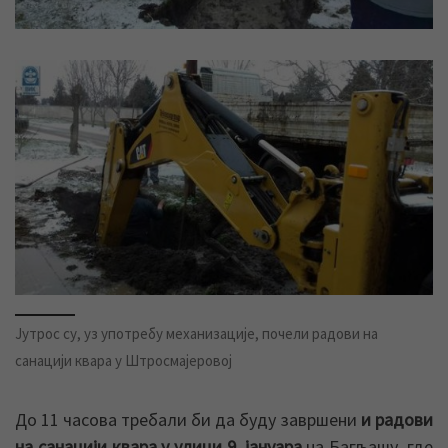
Јутрос су, уз употребу механизације, почели радови на
санацији квара у Штросмајеровој
До 11 часова требали би да буду завршени
и
радови
на санацији квара у улици 9. јануара
на Багљашу, где