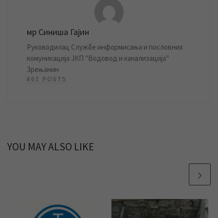
мр Синиша Гајин
Руководилац Службе информисања и пословних
комуникација ЈКП "Водовод и канализација"
Зрењанин
861 POSTS
YOU MAY ALSO LIKE