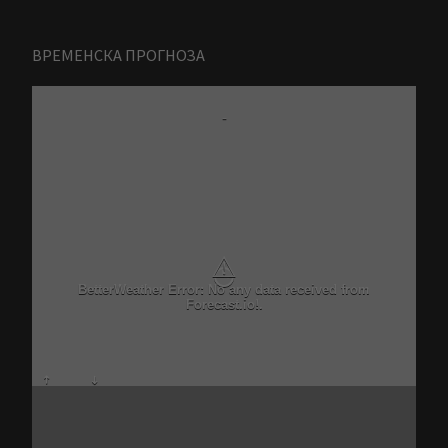
ВРЕМЕНСКА ПРОГНОЗА
-
⚠
BetterWeather Error: No any data received from
Forecast.io!.