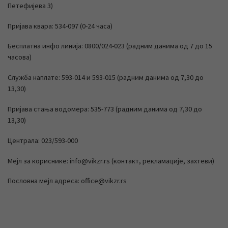
Петефијева 3)
Пријава квара: 534-097 (0-24 часа)
Бесплатна инфо линија: 0800/024-023 (радним данима од 7 до 15
часова)
Служба наплате: 593-014 и 593-015 (радним данима од 7,30 до
13,30)
Пријава стања водомера: 535-773 (радним данима од 7,30 до
13,30)
Централа: 023/593-000
Мејл за кориснике: info@vikzr.rs (контакт, рекламације, захтеви)
Пословна мејл адреса: office@vikzr.rs