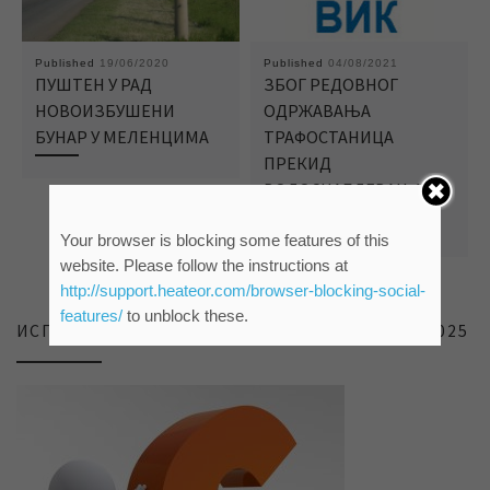
Published
19/06/2020
Published
04/08/2021
ПУШТЕН У РАД
ЗБОГ РЕДОВНОГ
НОВОИЗБУШЕНИ
ОДРЖАВАЊА
БУНАР У МЕЛЕНЦИМА
ТРАФОСТАНИЦА
ПРЕКИД
ВОДОСНАБДЕВАЊА У
ГРАДУ
Your browser is blocking some features of this
website. Please follow the instructions at
http://support.heateor.com/browser-blocking-social-
features/
to unblock these.
ИСПИТИВАЊЕ ЗАДОВОЉСТВА КОРИСНИКА 2025