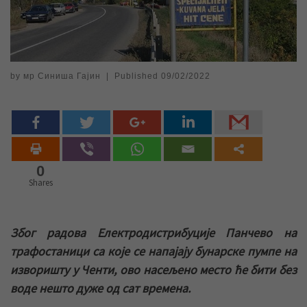
by
мр Синиша Гајин
|
Published
09/02/2022
0
Shares
Због радова Електродистрибуције Панчево на
трафостаници са које се напајају бунарске пумпе на
изворишту у Ченти, ово насељено место ће бити без
воде нешто дуже од сат времена.