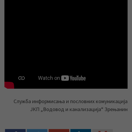
Служба информисања и пословних комуникација
ЈКП „Водовод и канализација“ Зрењанин