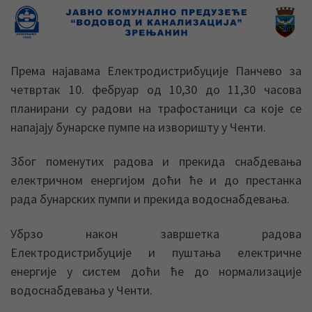
Према најавама Електродистрибуције Панчево за
четвртак 10. фебруар од 10,30 до 11,30 часова
планирани су радови на трафостаници са које се
напајају бунарске пумпе на изворишту у Ченти.
Због поменутих радова и прекида снабдевања
електричном енергијом доћи ће и до престанка
рада бунарских пумпи и прекида водоснабдевања.
Убрзо након завршетка радова
Електродистрибуције и пуштања електричне
енергије у систем доћи ће до нормализације
водоснабдевања у Ченти.