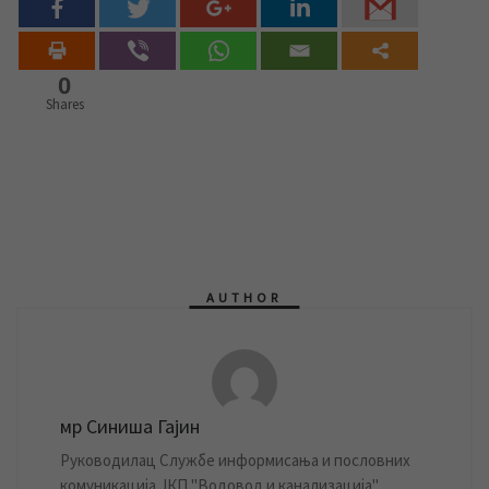
0
Shares
AUTHOR
мр Синиша Гајин
Руководилац Службе информисања и пословних
комуникација ЈКП "Водовод и канализација"