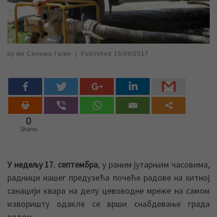
by
мр Синиша Гајин
|
Published
16/09/2017
0
Shares
У недељу 17. септембра
, у раним јутарњим часовима,
радници нашег предузећа почеће радове на хитној
санацији квара на делу цевоводне мреже на самом
изворишту одакле се врши снабдевање града
водом.