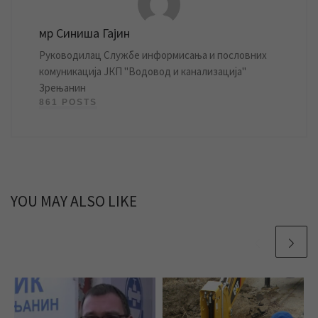
мр Синиша Гајин
Руководилац Службе информисања и пословних
комуникација ЈКП "Водовод и канализација"
Зрењанин
861 POSTS
YOU MAY ALSO LIKE