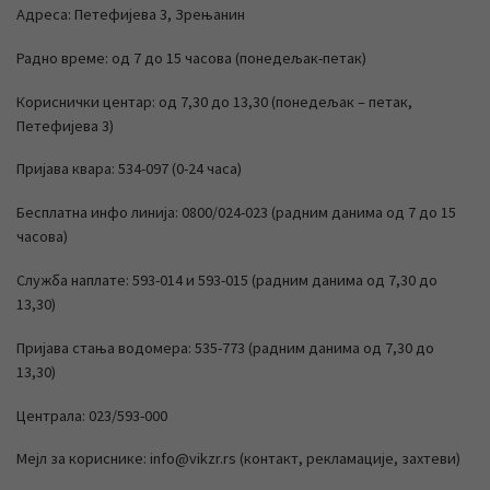
Адреса: Петефијева 3, Зрењанин
Радно време: од 7 до 15 часова (понедељак-петак)
Кориснички центар: од 7,30 до 13,30 (понедељак – петак,
Петефијева 3)
Пријава квара: 534-097 (0-24 часа)
Бесплатна инфо линија: 0800/024-023 (радним данима од 7 до 15
часова)
Служба наплате: 593-014 и 593-015 (радним данима од 7,30 до
13,30)
Пријава стања водомера: 535-773 (радним данима од 7,30 до
13,30)
Централа: 023/593-000
Мејл за кориснике: info@vikzr.rs (контакт, рекламације, захтеви)