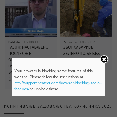
Published
18/10/2018
Published
13/02/2017
ГАЈИН: НАСТАВЉЕНО
ЗБОГ ХАВАРИЈЕ
ПОСЛЕДЊЕ
ЗЕЛЕНО ПОЉЕ БЕЗ
ОВОГОДИШЊЕ
ВОДЕ
ОЧИТАВАЊЕ
Your browser is blocking some features of this
ВОДОМЕРА
website. Please follow the instructions at
(„КТВ“,“САНТОС“)
http://support.heateor.com/browser-blocking-social-
features/
to unblock these.
ИСПИТИВАЊЕ ЗАДОВОЉСТВА КОРИСНИКА 2025