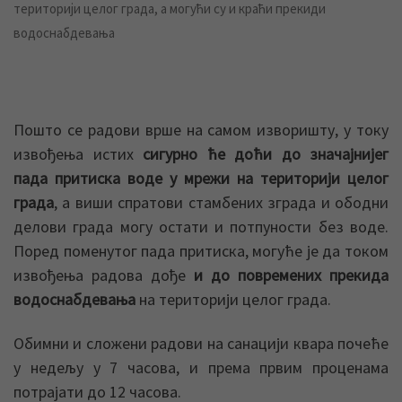
територији целог града, а могући су и краћи прекиди
водоснабдевања
Пошто се радови врше на самом изворишту, у току
извођења истих
сигурно ће доћи до значајнијег
пада притиска воде у мрежи на територији целог
града
, а виши спратови стамбених зграда и ободни
делови града могу остати и потпуности без воде.
Поред поменутог пада притиска, могуће је да током
извођења радова дође
и до повремених прекида
водоснабдевања
на територији целог града.
Обимни и сложени радови на санацији квара почеће
у недељу у 7 часова, и према првим проценама
потрајати до 12 часова.