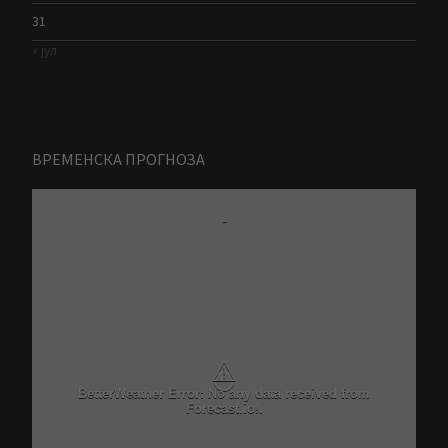
31
« јул
ВРЕМЕНСКА ПРОГНОЗА
-
⚠
BetterWeather Error: No any data received from
Forecast.io!.