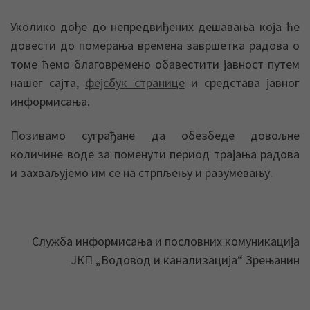
Уколико дође до непредвиђених дешавања која ће
довести до померања времена завршетка радова о
томе ћемо благовремено обавестити јавност путем
нашег сајта,
фејсбук странице
и средстава јавног
информисања.
Позивамо суграђане да обезбеде довољне
количине воде за поменути период трајања радова
и захваљујемо им се на стрпљењу и разумевању.
Служба информисања и пословних комуникација
ЈКП „Водовод и канализација“ Зрењанин