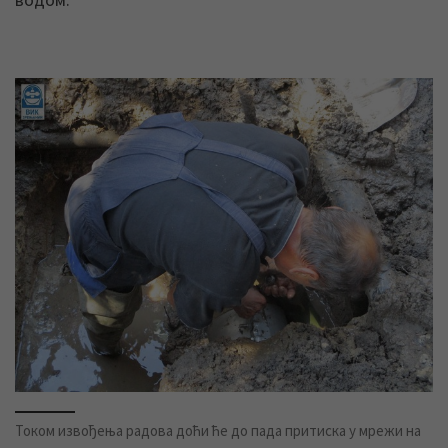
Током извођења радова доћи ће до пада притиска у мрежи на