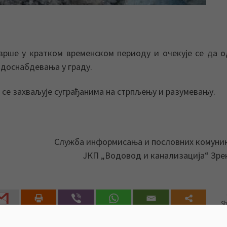
врше у кратком временском периоду и очекује се да о
одоснабдевања у граду.
се захваљује суграђанима на стрпљењу и разумевању.
Служба информисања и пословних комуни
ЈКП „Водовод и канализација“ Зр
Sh