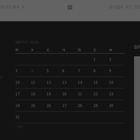
BACK TO POST LIST
РЕШЕН ПРОБЛЕМ КОЈИ ЈЕ ДОВЕО ДО КРАЋИХ ПРОБЛЕМА У ВОДОСНАБДЕВАЊУ
АВГУСТ 2026.
В
П
У
С
Ч
П
С
Н
1
2
3
4
5
6
7
8
9
ДУ
10
11
12
13
14
15
16
17
18
19
20
21
22
23
24
25
26
27
28
29
30
31
« јул