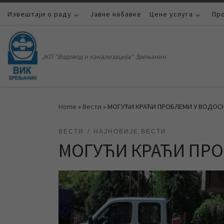
Извештаји о раду
Skip to content
Јавне набавке
Цене услуга
Пр
ЈКП "Водовод и канализација" Зрењанин
Home
»
Вести
»
МОГУЋИ КРАЋИ ПРОБЛЕМИ У ВОДО
ВЕСТИ
НАЈНОВИЈЕ ВЕСТИ
МОГУЋИ КРАЋИ ПР