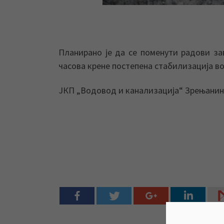
Планирано је да се поменути радови за
часова крене постепена стабилизација в
ЈКП „Водовод и канализација“ Зрењанин 