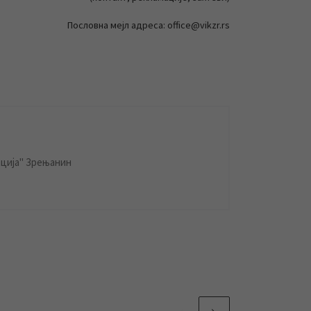
Пословна мејл адреса: office@vikzr.rs
ција" Зрењанин