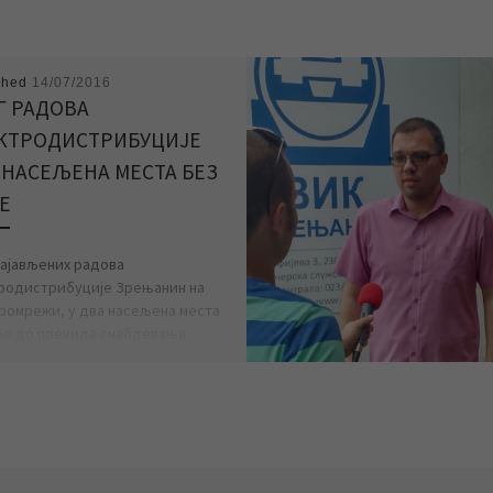
shed
14/07/2016
Г РАДОВА
КТРОДИСТРИБУЦИЈЕ
 НАСЕЉЕНА МЕСТА БЕЗ
Е
најављених радова
родистрибуције Зрењанин на
ромрежи, у два насељена места
ће до прекида снабдевања
ричном енергијом. Без напајања
ричном енергијом […]