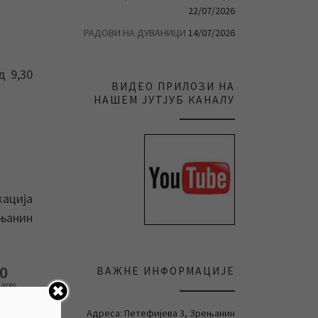
22/07/2026
РАДОВИ НА ДУВАНИЦИ
14/07/2026
д 9,30
ВИДЕО ПРИЛОЗИ НА
НАШЕМ ЈУТЈУБ КАНАЛУ
кација
ењанин
ВАЖНЕ ИНФОРМАЦИЈЕ
0
ares
Адреса: Петефијева 3, Зрењанин