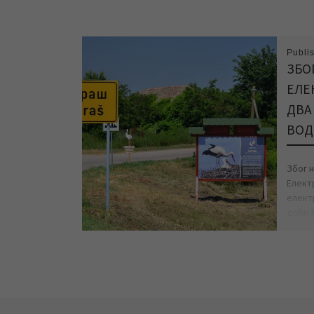
Publi
ЗБО
ЕЛЕ
ДВА
ВОД
Због 
Елект
елект
доћи 
елект
елект