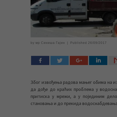
by
мр Синиша Гајин
|
Published
26/09/2017
Због извођења радова мањег обима на из
да дође до краћих проблема у водоснаб
притиска у мрежи, а у појединим дел
становања и до прекида водоснабдевања