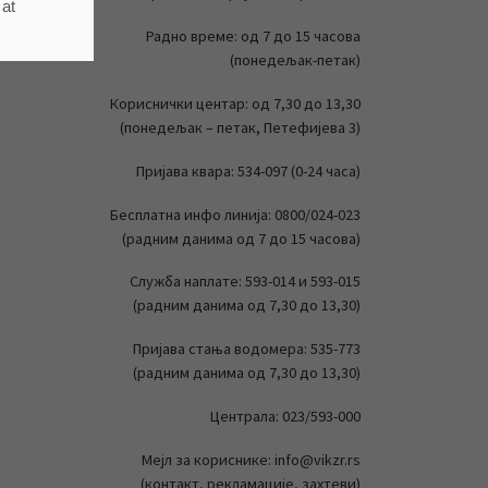
 at
Радно време: од 7 до 15 часова
(понедељак-петак)
Кориснички центар: од 7,30 до 13,30
(понедељак – петак, Петефијева 3)
Пријава квара: 534-097 (0-24 часа)
Бесплатна инфо линија: 0800/024-023
(радним данима од 7 до 15 часова)
Служба наплате: 593-014 и 593-015
(радним данима од 7,30 до 13,30)
Пријава стања водомера: 535-773
(радним данима од 7,30 до 13,30)
Централа: 023/593-000
Мејл за кориснике: info@vikzr.rs
(контакт, рекламације, захтеви)