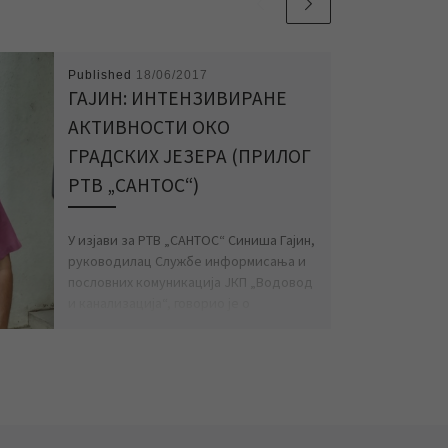
Published
18/06/2017
ГАЈИН: ИНТЕНЗИВИРАНЕ
АКТИВНОСТИ ОКО
ГРАДСКИХ ЈЕЗЕРА (ПРИЛОГ
РТВ „САНТОС“)
У изјави за РТВ „САНТОС“ Синиша Гајин,
руководилац Службе информисања и
пословних комуникација ЈКП „Водовод
и канализација“, говорио је о
предузетим активностима […]