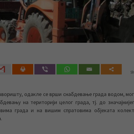
Sh
воришту, одакле се врши снабдевање града водом, мог
девању на територији целог града, тј. до значајније
овима града и на вишим спратовима објеката колект
.