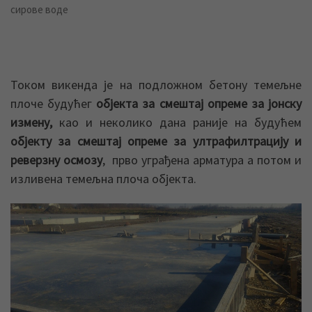
сирове воде
Током викенда је на подложном бетону темељне
плоче будућег
објекта за смештај опреме за јонску
измену,
као и неколико дана раније на будућем
објекту за смештај опреме за ултрафилтрацију и
реверзну осмозу
, прво уграђена арматура а потом и
изливена темељна плоча објекта.