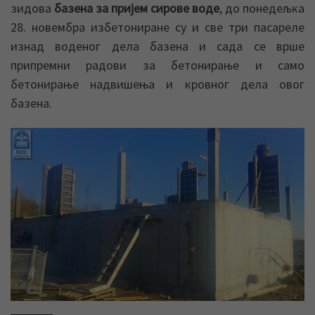
зидова
базена за пријем сирове воде
, до понедељка
28. новембра избетониране су и све три пасареле
изнад воденог дела базена и сада се врше
припремни радови за бетонирање и само
бетонирање надвишења и кровног дела овог
базена.