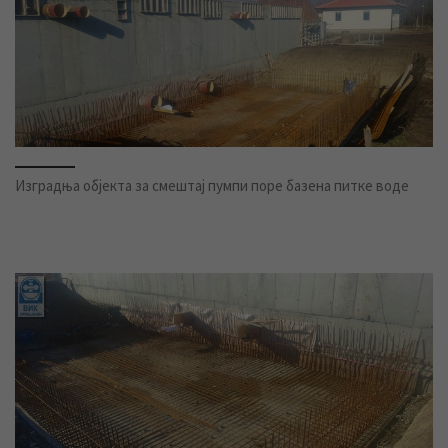
Изградња објекта за смештај пумпи поре базена питке воде