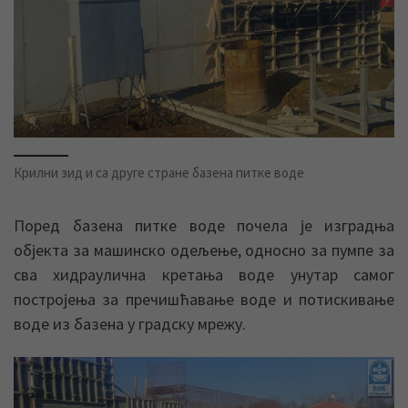
Крилни зид и са друге стране базена питке воде
Поред базена питке воде почела је изградња
објекта за машинско одељење, односно за пумпе за
сва хидраулична кретања воде унутар самог
постројења за пречишћавање воде и потискивање
воде из базена у градску мрежу.