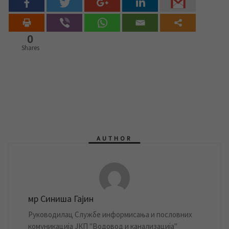
0
Shares
AUTHOR
мр Синиша Гајин
Руководилац Службе информисања и пословних
комуникација ЈКП "Водовод и канализација"