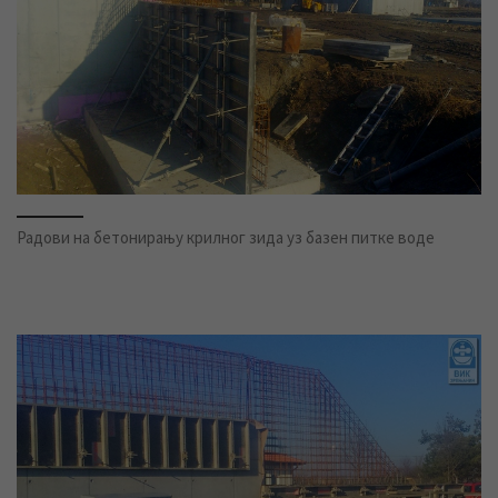
Радови на бетонирању крилног зида уз базен питке воде