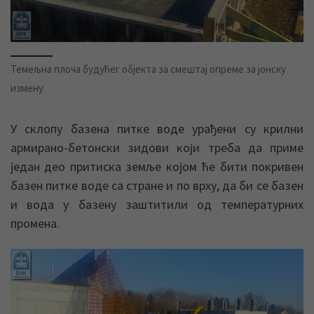
Темељна плоча будућег објекта за смештај опреме за јонску
измену
У склопу базена питке воде урађени су крилни
армирано-бетонски зидови који треба да приме
један део притиска земље којом ће бити покривен
базен питке воде са стране и по врху, да би се базен
и вода у базену заштитили од температурних
промена.