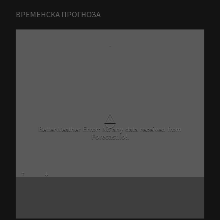
ВРЕМЕНСКА ПРОГНОЗА
-
⚠
BetterWeather Error: No any data received from
Forecast.io!.