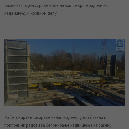
Базен за пријем сирове воде на ком се врше радови на
надвишењу и кровном делу
Избетониране пасареле изнад воденог дела базена и
припремни радови за бетонирање надвишења на базену