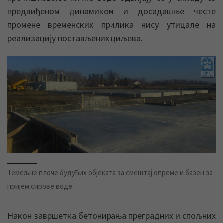
предвиђеном динамиком и досадашње честе
промене временских прилика нису утицале на
реализацију постављених циљева.
Темељне плоче будућих објеката за смештај опреме и базен за
пријем сирове воде
Након завршетка бетонирања преградних и спољних