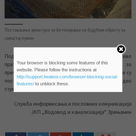
Постављање арматуре за бетонирање на будућем објекту за
смештај пумпи
Подсећамо, сви заинтересовани могу уживо
Your browser is blocking some features of this
пратити извођење радова на постројењу за
website. Please follow the instructions at
пречишћавање питке воде преко две камере које су
http://support.heateor.com/browser-blocking-social-
постављене на градилишту, а чији се видео
features/
to unblock these.
стримови налазе на сајту града Зрењанина.
Служба информисања и пословних комуникација
ЈКП „Водовод и канализација“ Зрењанин