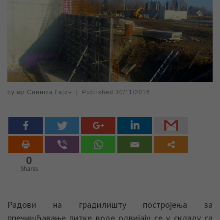
by
мр Синиша Гајин
|
Published
30/11/2016
0
Shares
Радови на градилишту постројења за
пречишћавање питке воде одвијају се у складу са