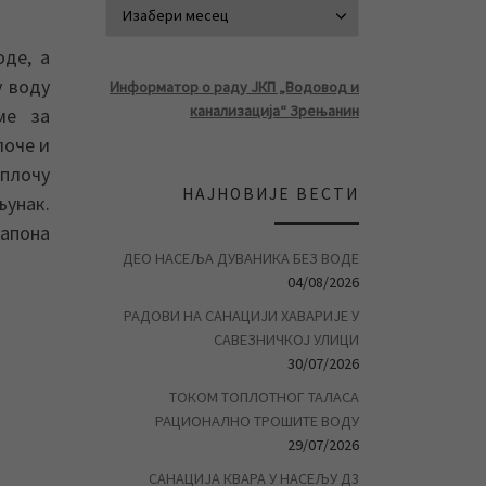
АРХИВА ВЕСТ
оде, а
у воду
Информатор о раду ЈКП „Водовод и
канализација“ Зрењанин
ме за
лоче и
 плочу
НАЈНОВИЈЕ ВЕСТИ
унак.
напона
ДЕО НАСЕЉА ДУВАНИКА БЕЗ ВОДЕ
04/08/2026
РАДОВИ НА САНАЦИЈИ ХАВАРИЈЕ У
САВЕЗНИЧКОЈ УЛИЦИ
30/07/2026
ТОКОМ ТОПЛОТНОГ ТАЛАСА
РАЦИОНАЛНО ТРОШИТЕ ВОДУ
29/07/2026
САНАЦИЈА КВАРА У НАСЕЉУ Д3