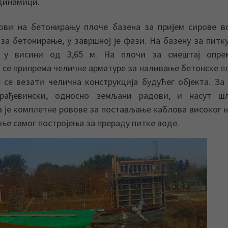
динамици.
ови на бетонирању плоче базена за пријем сирове в
а бетонирање, у завршној је фази. На базену за питк
а у висини од 3,65 м. На плочи за смештај опре
 се припрема челичне арматуре за наливање бетонске п
е се везати челична конструкција будућег објекта. За
рађевински, односно земљани радови, и насут шљ
 је комплетне ровове за постављање каблова високог 
ње самог постројења за прераду питке воде.