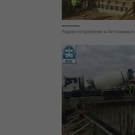
Радови на припреми за бетонирање п