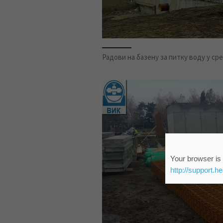
Радови на базену за питку воду у ср
Your browser is 
http://support.h