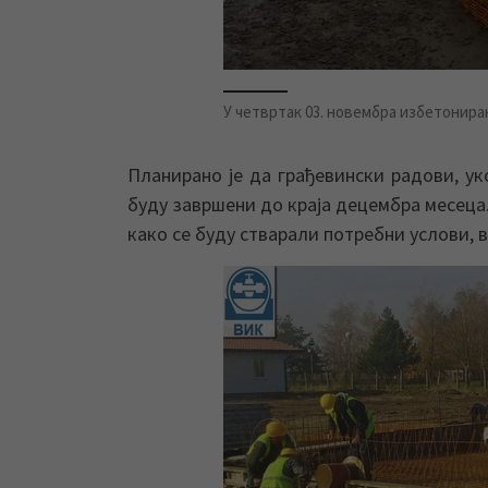
У четвртак 03. новембра избетониран
Планирано је да грађевински радови, у
буду завршени до краја децембра месеца.
како се буду стварали потребни услови, 