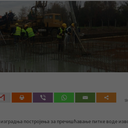
Sh
на изградња постројења за пречишћавање питке воде изв