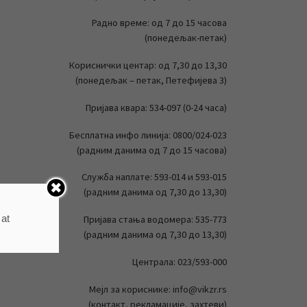
Радно време: од 7 до 15 часова
(понедељак-петак)
Кориснички центар: од 7,30 до 13,30
(понедељак – петак, Петефијева 3)
Пријава квара: 534-097 (0-24 часа)
Бесплатна инфо линија: 0800/024-023
(радним данима од 7 до 15 часова)
Служба наплате: 593-014 и 593-015
(радним данима од 7,30 до 13,30)
 at
Пријава стања водомера: 535-773
(радним данима од 7,30 до 13,30)
Централа: 023/593-000
Мејл за кориснике: info@vikzr.rs
(контакт, рекламације, захтеви)