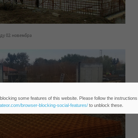
еду 02. новембра
blocking some features of this website. Please follow the instructions
eateor.com/browser-blocking-social-features/
to unblock these.