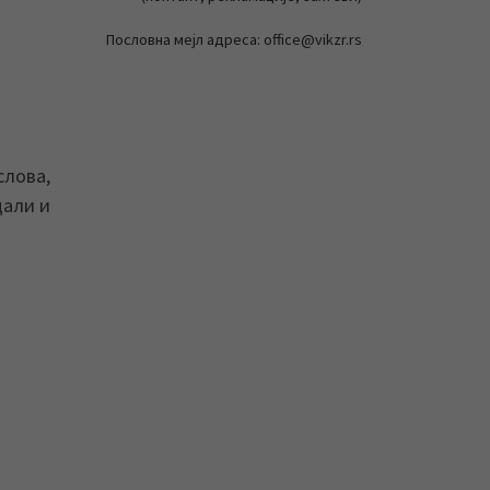
Пословна мејл адреса: office@vikzr.rs
слова,
цали и