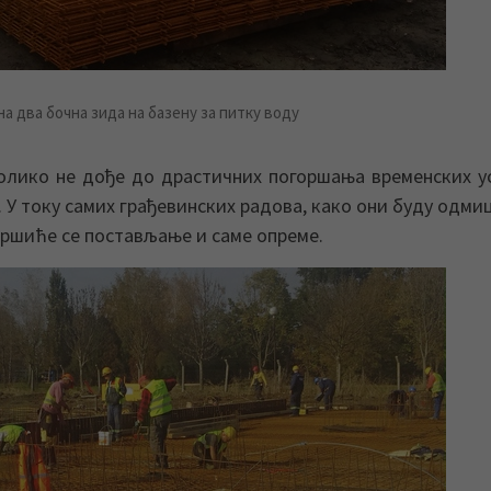
а два бочна зида на базену за питку воду
колико не дође до драстичних погоршања временских у
 У току самих грађевинских радова, како они буду одми
вршиће се постављање и саме опреме.