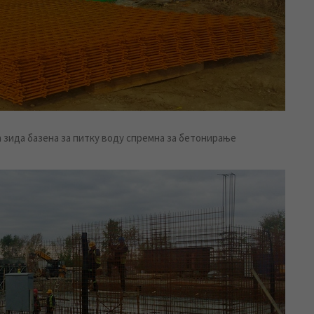
а зида базена за питку воду спремна за бетонирање