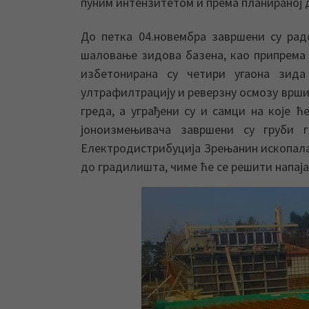
пуним интензитетом и према планираној 
До петка 04.новембра завршени су рад
шаловање зидова базена, као припрема з
избетонирана су четири угаона зид
ултрафилтрацију и реверзну осмозу врши
греда, а уграђени су и самци на које ћ
јоноизмењивача завршени су груби г
Електродистрибуција Зрењанин ископала
до градилишта, чиме ће се решити напаја