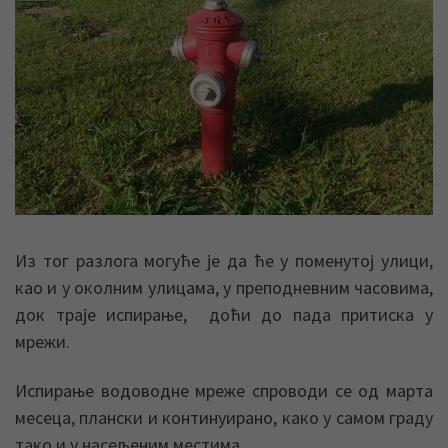
Из тог разлога могуће је да ће у поменутој улици,
као и у околним улицама, у преподневним часовима,
док траје испирање, доћи до пада притиска у
мрежи.
Испирање водоводне мреже спроводи се од марта
месеца, плански и континуирано, како у самом граду
тако и у насељеним местима.