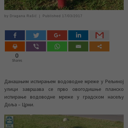
by
Dragana Rašić
|
Published
17/03/2017
0
Shares
Данашњим испирањем водоводне мреже у Рељиној
улици завршава се прво овогодишње планско
испирање водоводне мреже у градском насељу
Доља – Црни.