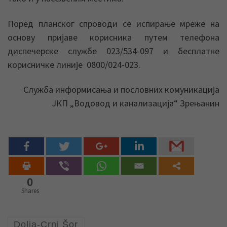
Поред планског спроводи се испирање мреже на
основу пријаве корисника путем телефона
диспечерске службе 023/534-097 и бесплатне
корисничке линије 0800/024-023.
Служба информисања и пословних комуникација
ЈКП „Водовод и канализација“ Зрењанин
0
Shares
Dolja-Crni Šor