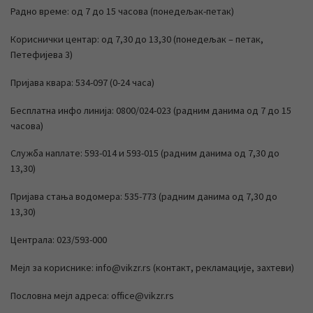
Радно време: од 7 до 15 часова (понедељак-петак)
Кориснички центар: од 7,30 до 13,30 (понедељак – петак,
Петефијева 3)
Пријава квара: 534-097 (0-24 часа)
Бесплатна инфо линија: 0800/024-023 (радним данима од 7 до 15
часова)
Служба наплате: 593-014 и 593-015 (радним данима од 7,30 до
13,30)
Пријава стања водомера: 535-773 (радним данима од 7,30 до
13,30)
Централа: 023/593-000
Мејл за кориснике: info@vikzr.rs (контакт, рекламације, захтеви)
Пословна мејл адреса: office@vikzr.rs