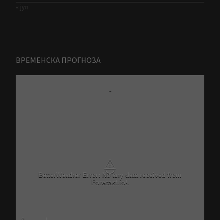
« јул
ВРЕМЕНСКА ПРОГНОЗА
-
⚠
BetterWeather Error: No any data received from
Forecast.io!.