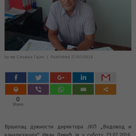
by
мр Синиша Гајин
|
Published
27/07/2016
0
Shares
Вршилац дужности директора ЈКП „Водовод и
канализација“ Иван Девић је у суботу 23.07.2016.