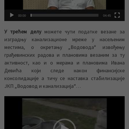
00:00
04:45
У трећем делу
можете чути податке везане за
изградњу канализационе мреже у насељеним
местима, о окретању „Водовода“ извођењу
грађевинских радова и плановима везаним за ту
активност, као и о мерама и плановима Ивана
Девића који следе након финансијске
консолидације а тичу се наставка стабилизације
ЈКП „Водовод и канализација“…
Прегледач
видео
записа