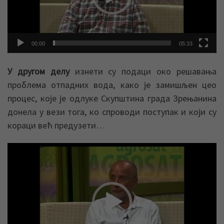
00:00
05:33
У другом делу
изнети су подаци око решавања
проблема отпадних вода, како је замишљен цео
процес, које је одлуке Скупштина града Зрењанина
донела у вези тога, ко спроводи поступак и који су
кораци већ предузети…
Прегледач
видео
записа