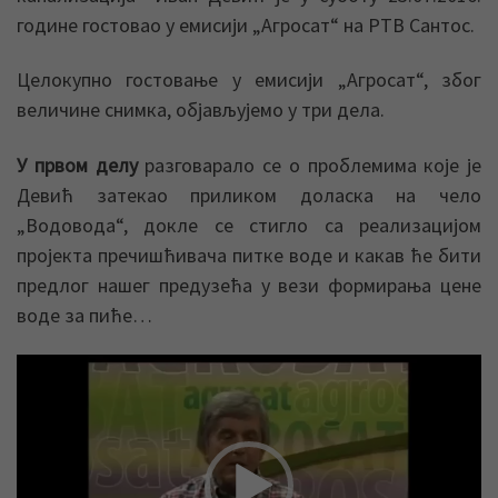
године гостовао у емисији „Агросат“ на РТВ Сантос.
Целокупно гостовање у емисији „Агросат“, због
величине снимка, објављујемо у три дела.
У првом делу
разговарало се о проблемима које је
Девић затекао приликом доласка на чело
„Водовода“, докле се стигло са реализацијом
пројекта пречишћивача питке воде и какав ће бити
предлог нашег предузећа у вези формирања цене
воде за пиће…
Прегледач
видео
записа