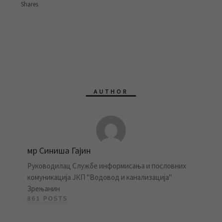
Shares
AUTHOR
мр Синиша Гајин
Руководилац Службе информисања и пословних
комуникација ЈКП "Водовод и канализација"
Зрењанин
861 POSTS