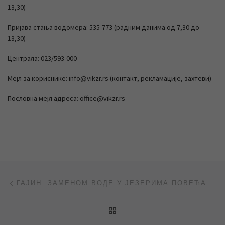
13,30)
Пријава стања водомера: 535-773 (радним данима од 7,30 до
13,30)
Централа: 023/593-000
Мејл за кориснике: info@vikzr.rs (контакт, рекламације, захтеви)
Пословна мејл адреса: office@vikzr.rs
Post navigation
Previous post
ГАЈИН: ЗАМЕНОМ ВОДЕ У ЈЕЗЕРИМА ПОВЕЋАВАМО ЊЕН КВАЛИТЕТ (ВИДЕО – РТВ САНТОС, РТВ ВОЈВОДИНА, РТС)
BACK TO POST LIST