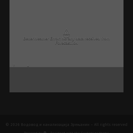
⚠
BetterWeather Error: No any data received from
Forecast.io!.
© 2026
Водовод и канализација Зрењанин
– All rights reserved
Powered by
– Designed with the
Customizr theme