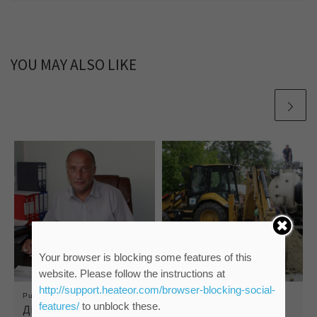
YOU MAY ALSO LIKE
Your browser is blocking some features of this
website. Please follow the instructions at
http://support.heateor.com/browser-blocking-social-
Published
13/07/2016
Published
15/09/2017
features/
to unblock these.
ДЕВИЋ: ГАРАНЦИЈА
ДЕО НАСЕЉА ЗЕЛЕНО