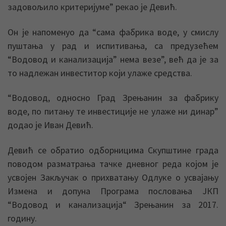
задовољило критериjуме” рекао jе Девић.
Он jе напоменуо да “сама фабрика воде, у смислу
пуштања у рад и испитивања, са предузећем
“Водовод и канализациjа” нема везе”, већ да jе за
то надлежан инвеститор коjи улаже средства.
“Водовод, односно Град Зрењанин за фабрику
воде, по питању те инвестициjе не улаже ни динар”
додао jе Иван Девић.
Девић се обратио одборницима Скупштине града
поводом разматрања тачке дневног реда коjом jе
усвоjен Закључак о прихватању Одлуке о усваjању
Измена и допуна Програма пословања JКП
“Водовод и канализациjа“ Зрењанин за 2017.
годину.