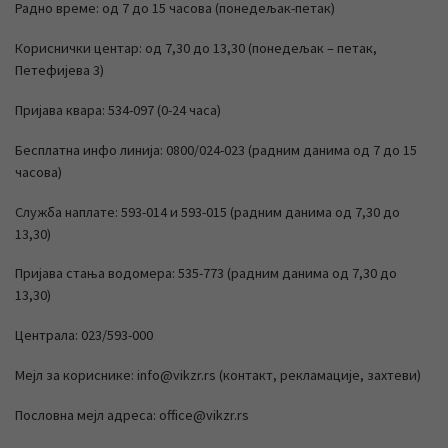
Радно време: од 7 до 15 часова (понедељак-петак)
Кориснички центар: од 7,30 до 13,30 (понедељак – петак,
Петефијева 3)
Пријава квара: 534-097 (0-24 часа)
Бесплатна инфо линија: 0800/024-023 (радним данима од 7 до 15
часова)
Служба наплате: 593-014 и 593-015 (радним данима од 7,30 до
13,30)
Пријава стања водомера: 535-773 (радним данима од 7,30 до
13,30)
Централа: 023/593-000
Мејл за кориснике: info@vikzr.rs (контакт, рекламације, захтеви)
Пословна мејл адреса: office@vikzr.rs