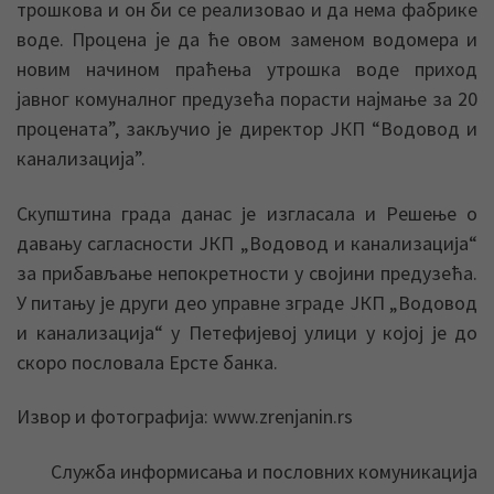
трошкова и он би се реализовао и да нема фабрике
воде. Процена jе да ће овом заменом водомера и
новим начином праћења утрошка воде приход
jавног комуналног предузећа порасти наjмање за 20
процената”, закључио jе директор JКП “Водовод и
канализациjа”.
Скупштина града данас је изгласала и Решење о
давању сагласности ЈКП „Водовод и канализација“
за прибављање непокретности у својини предузећа.
У питању је други део управне зграде ЈКП „Водовод
и канализација“ у Петефијевој улици у којој је до
скоро пословала Ерсте банка.
Извор и фотографија: www.zrenjanin.rs
Служба информисања и пословних комуникација