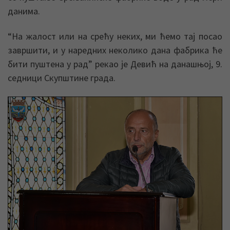
данима.
“На жалост или на срећу неких, ми ћемо таj посао
завршити, и у наредних неколико дана фабрика ће
бити пуштена у рад” рекао jе Девић на данашњоj, 9.
седници Скупштине града.