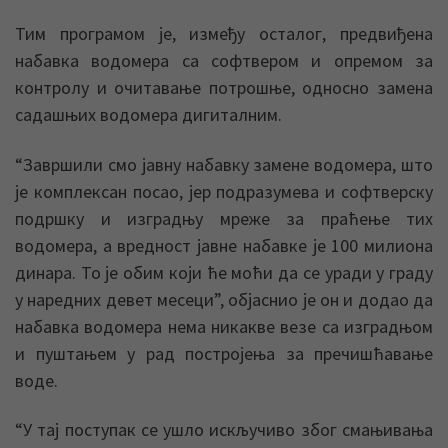
Тим програмом jе, између осталог, предвиђена
набавка водомера са софтвером и опремом за
контролу и очитавање потрошње, односно замена
садашњих водомера дигиталним.
“Завршили смо jавну набавку замене водомера, што
jе комплексан посао, jер подразумева и софтверску
подршку и изградњу мреже за праћење тих
водомера, а вредност jавне набавке jе 100 милиона
динара. То jе обим коjи ће моћи да се уради у граду
у наредних девет месеци”, обjаснио jе он и додао да
набавка водомера нема никакве везе са изградњом
и пуштањем у рад построjења за пречишћавање
воде.
“У таj поступак се ушло искључиво због смањивања