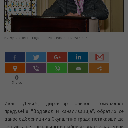
by
мр Синиша Гајин
|
Published
11/05/2017
0
Shares
Иван Девић, директор Jавног комуналног
предузећа “Водовод и канализациjа”, обратио се
данас одборницима Скупштине града истакавши да
се пуштање зрењанинске фабрике воде у рад мери