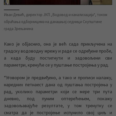
Иван Девић, директор ЈКП „Водовод и канализација“, током
обраћања одборницима на данашњој седници Скупштине
града Зрењанина
Како jе обjаснио, она jе већ сада прикључена на
градску водоводну мрежу и раде се одређене пробе,
а када буду постигнути и задовољени сви
параметри, кренуће се у пуштање построjења у рад.
“Уговором jе предвиђено, а тако и прописи налажу,
наредних петнаест дана од пуштања построjења у
рад, уколико параметри коjи се мере три пута
дневно, под пуним оптерећењем, покажу
задовољаваjуће резултате, у том тренутку се
сматра да jе построjење испунило своj циљ и