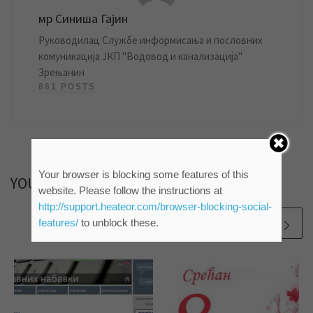
мр Синиша Гајин
Руководилац Службе информисања и пословних
комуникација ЈКП "Водовод и канализација"
Зрењанин
861 POSTS
Your browser is blocking some features of this
YOU MAY ALSO LIKE
website. Please follow the instructions at
http://support.heateor.com/browser-blocking-social-
features/
to unblock these.