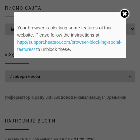
ПИСМО САЈТА
Your browser is blocking some features of this
website. Please follow the instructions at
http://support.heateor.com/browser-blocking-social-
features/
to unblock these.
АРХИВА ВЕСТИ
АРХИВА ВЕСТИ
Информатор о раду ЈКП „Водовод и канализација“ Зрењанин
НАЈНОВИЈЕ ВЕСТИ
ДЕО НАСЕЉА ДУВАНИКА БЕЗ ВОДЕ
04/08/2026