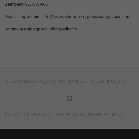
Централа: 023/593-000
Мејл за кориснике: info@vikzr.rs (контакт, рекламације, захтеви)
Пословна мејл адреса: office@vikzr.rs
Post navigation
Previous post
ЗАВРШНИ РАДОВИ НА МУЖЉАНСКОМ МОСТУ, ВАРДАРСКА УЛИЦА БЕЗ ВОДЕ
BACK TO POST LIST
Ne
ДАНАС СЕ ИЗВОДЕ ЗАВРШНИ РАДОВИ НА МУЖЉАНСКОМ МОСТУ