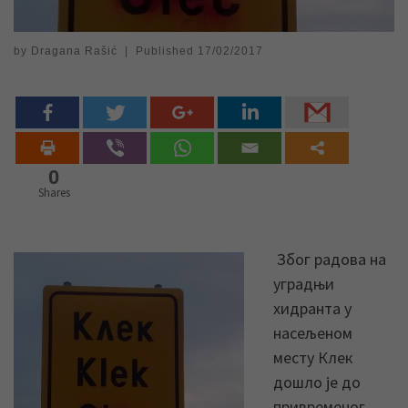
by
Dragana Rašić
|
Published
17/02/2017
0
Shares
Због радова на
уградњи
хидранта у
насељеном
месту Клек
дошло је до
привременог