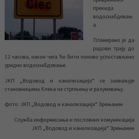
прекида
водоснабдевањ
а.
Планирано је да
радови трају до
12 часова, након чега ће бити поново успостављено
уредно водоснабдевање.
ЈКП „Водовод и канализација“ се захваљује
становницима Клека на стрпљењу и разумевању.
фото: ЈКП „Водовод и канализација“ Зрењанин
Служба информисања и пословних комуникација
ЈКП „Водовод и канализација“ Зрењанин