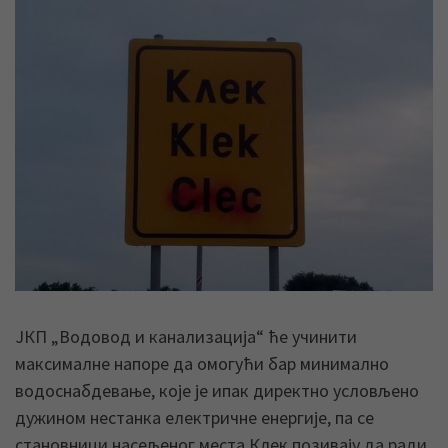
ЈКП „Водовод и канализација“ ће учинити
максималне напоре да омогући бар минимално
водоснабдевање, које је ипак директно условљено
дужином нестанка електричне енергије, па се
становници насељеног места Клек позивају да ради