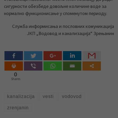
сигурности обезбеде довољне количине воде за
нормално функционисање у споменутом периоду.
Служба информисања и пословних комуникација
ЈКП „Водовод и канализација“ Зрењанин
0
Shares
kanalizacija
vesti
vodovod
zrenjanin