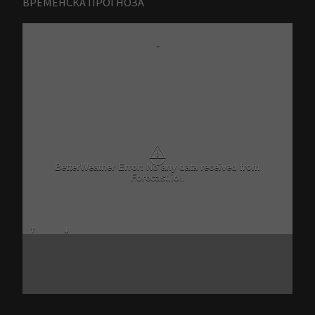
ВРЕМЕНСКА ПРОГНОЗА
-
⚠
BetterWeather Error: No any data received from
Forecast.io!.