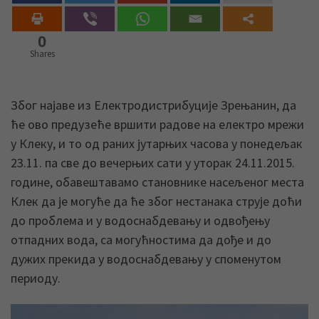
0
Shares
Због најаве из Електродистрибуције Зрењанин, да
ће ово предузеће вршити радове на електро мрежи
у Клеку, и то од раних јутарњих часова у понедељак
23.11. па све до вечерњих сати у уторак 24.11.2015.
године, обавештавамо становнике насељеног места
Клек да је могуће да ће због нестанака струје доћи
до проблема и у водоснабдевању и одвођењу
отпадних вода, са могућностима да дође и до
дужих прекида у водоснабдевању у споменутом
периоду.