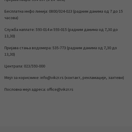
Бесплатна инфо линија: 0800/024-023 (радним данима од 7 до 15
часова)
Служба наплате: 593-014 и 593-015 (радним данима од 7,30 до
13,30)
Пријава стања водомера: 535-773 (радним данима од 7,30 до
13,30)
Централа: 023/593-000
Мејл за кориснике: info@vikzr.rs (контакт, рекламације, захтеви)
Пословна мејл адреса: office@vikzr.rs