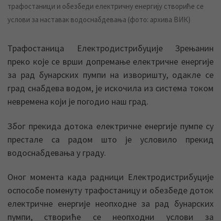
трафостаници и обезбеди електричну енергију створиће се
услови за наставак водоснабдевања (фото: архива ВИК)
Трафостаница Електродистрибуције Зрењанин
преко које се врши допремање електричне енергије
за рад бунарских пумпи на изворишту, одакле се
град снабдева водом, је искочила из система током
невремена који је погодио наш град.
Због прекида дотока електричне енергије пумпе су
престале са радом што је условило прекид
водоснабдевања у граду.
Оног момента када радници Електродистрибуције
оспособе поменуту трафостаницу и обезбеде доток
електричне енергије неопходне за рад бунарских
пумпи, створиће се неопходни услови за