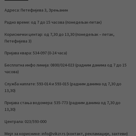
Адреса: Петефијева 3, Зрењанин
Радно време: од 7 до 15 часова (понедељак-петак)
Кориснички центар: од 7,30 до 13,30 (понедељак – петак,
Петефијева 3)
Пријава квара: 534-097 (0-24 часа)
Бесплатна инфо линија: 0800/024-023 (радним данима од 7 до 15
часова)
Служба наплате: 593-014 и 593-015 (радним данима од 7,30 до
13,30)
Пријава стања водомера: 535-773 (радним данима од 7,30 до
13,30)
Централа: 023/593-000
Мејл за кориснике: info@vikzr.rs (контакт, рекламације, захтеви)