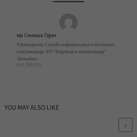
мр Синиша Гајин
Руководилац Службе информисања и пословних
комуникација ЈКП "Водовод и канализација"
Зрењанин
861 POSTS
YOU MAY ALSO LIKE