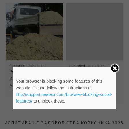
Published
12/09/2018
Published
23/11/2015
РАДОВИ НА
КВАР ОТКЛОЊЕН –
ИЗВОРИШТУ У
НОРМАЛИЗАЦИЈА
Your browser is blocking some features of this
МЕЛЕНЦИМА
ВОДОСНАБДЕВАЊА У
website. Please follow the instructions at
НАРЕДНИХ ПОЛА САТА
http://support.heateor.com/browser-blocking-social-
features/
to unblock these.
ИСПИТИВАЊЕ ЗАДОВОЉСТВА КОРИСНИКА 2025