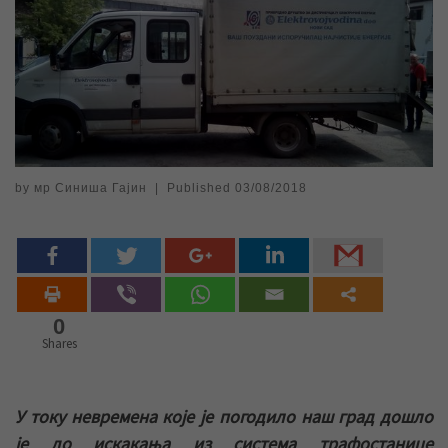
by
мр Синиша Гајин
|
Published
03/08/2018
0
Shares
У току невремена које је погодило наш град дошло
је до искакања из система трафостанице