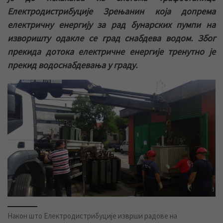
Електродистрибуције Зрењанин која допрема
електричну енергију за рад бунарских пумпи на
изворишту одакле се град снабдева водом. Због
прекида дотока електричне енергије тренутно је
прекид водоснабдевања у граду.
Након што Електродистрибуције изврши радове на