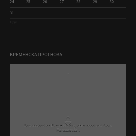
24
25
26
27
28
29
30
31
« јул
ВРЕМЕНСКА ПРОГНОЗА
-
⚠
BetterWeather Error: No any data received from
Forecast.io!.