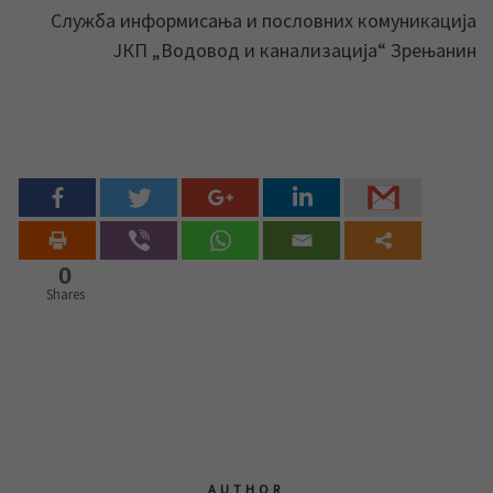
Служба информисања и пословних комуникација
ЈКП „Водовод и канализација“ Зрењанин
0
Shares
AUTHOR