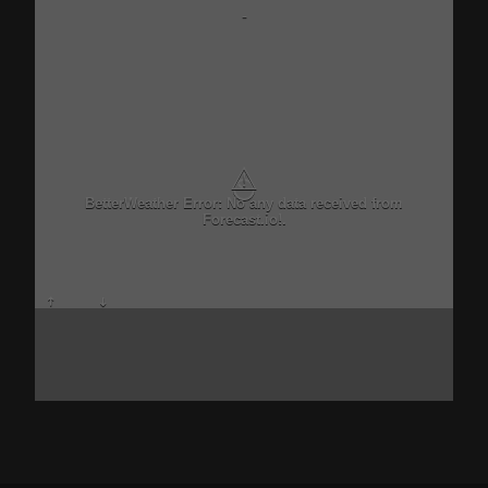
-
⚠
BetterWeather Error: No any data received from
Forecast.io!.