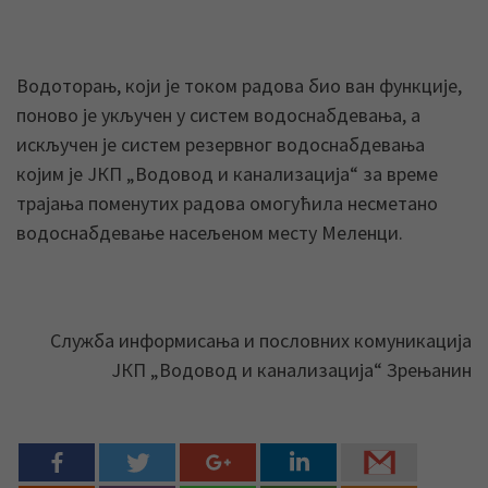
Водоторањ, који је током радова био ван функције,
поново је укључен у систем водоснабдевања, а
искључен је систем резервног водоснабдевања
којим је ЈКП „Водовод и канализација“ за време
трајања поменутих радова омогућила несметано
водоснабдевање насељеном месту Меленци.
Служба информисања и пословних комуникација
ЈКП „Водовод и канализација“ Зрењанин