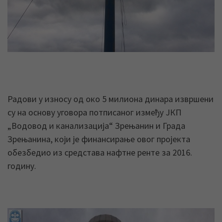
Радови у износу од око 5 милиона динара извршени
су на основу уговора потписаног између ЈКП
„Водовод и канализација“ Зрењанин и Града
Зрењанина, који је финансирање овог пројекта
обезбедио из средстава нафтне ренте за 2016.
годину.