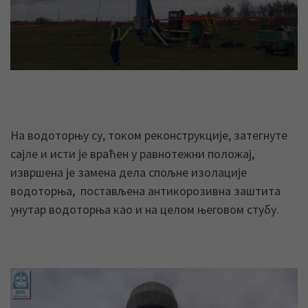
На водоторњу су, током реконструкције, затегнуте
сајле и исти је враћен у равнотежни положај,
извршена је замена дела спољне изолације
водоторња, постављена антикорозивна заштита
унутар водоторња као и на целом његовом стубу.