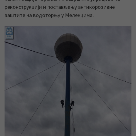
реконструкцији и постављању антикорозивне
заштите на водоторњу у Меленцима.