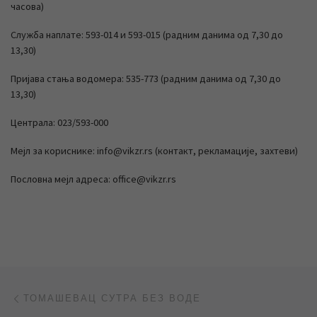
часова)
Служба наплате: 593-014 и 593-015 (радним данима од 7,30 до
13,30)
Пријава стања водомера: 535-773 (радним данима од 7,30 до
13,30)
Централа: 023/593-000
Мејл за кориснике: info@vikzr.rs (контакт, рекламације, захтеви)
Пословна мејл адреса: office@vikzr.rs
Post navigation
Previous post
ТОМАШЕВАЦ СУТРА БЕЗ ВОДЕ