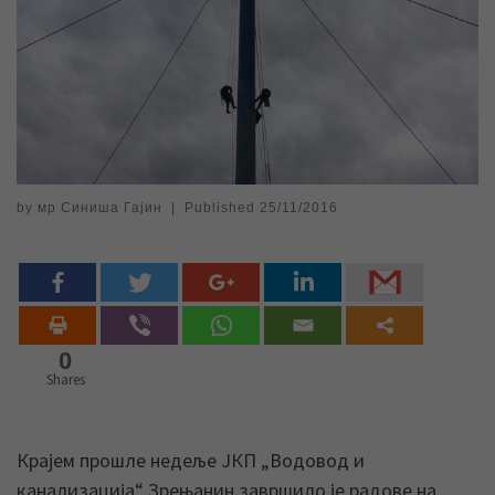
by
мр Синиша Гајин
|
Published
25/11/2016
0
Shares
Крајем прошле недеље ЈКП „Водовод и
канализација“ Зрењанин завршило је радове на