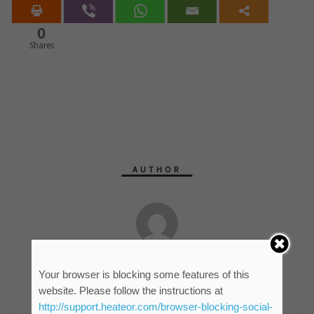
0
Shares
AUTHOR
мр Синиша Гајин
Руководилац Службе информисања и пословних
Your browser is blocking some features of this
комуникација ЈКП "Водовод и канализација"
website. Please follow the instructions at
Зрењанин
http://support.heateor.com/browser-blocking-social-