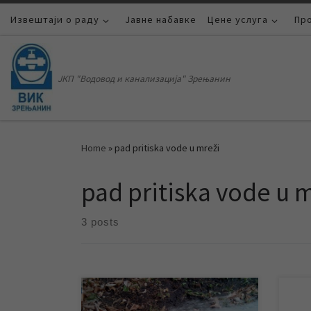
Извештаји о раду
Skip to content
Јавне набавке
Цене услуга
Пр
ЈКП "Водовод и канализација" Зрењанин
Home
»
pad pritiska vode u mreži
pad pritiska vode u 
3 posts
У склопу планског испирања
У ск