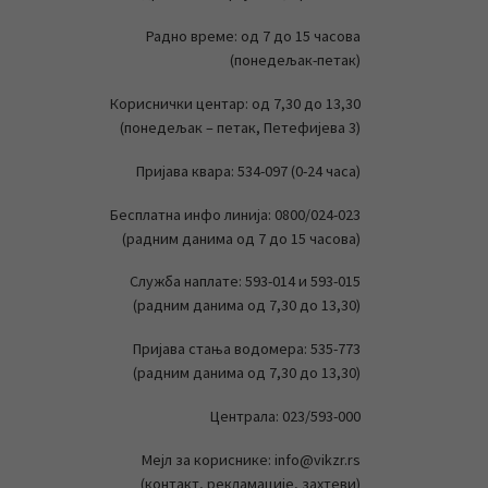
Радно време: од 7 до 15 часова
(понедељак-петак)
Кориснички центар: од 7,30 до 13,30
(понедељак – петак, Петефијева 3)
Пријава квара: 534-097 (0-24 часа)
Бесплатна инфо линија: 0800/024-023
(радним данима од 7 до 15 часова)
Служба наплате: 593-014 и 593-015
(радним данима од 7,30 до 13,30)
Пријава стања водомера: 535-773
(радним данима од 7,30 до 13,30)
Централа: 023/593-000
Мејл за кориснике: info@vikzr.rs
(контакт, рекламације, захтеви)