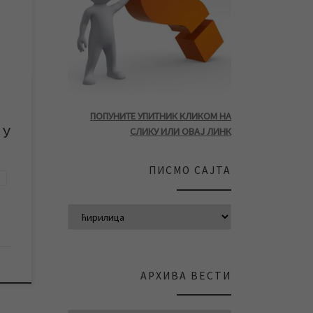
вод и
8 до
у
у,
е
ПОПУНИТЕ УПИТНИК КЛИКОМ НА
до
 У
СЛИКУ ИЛИ ОВАЈ ЛИНК
ПИСМО САЈТА
e
АРХИВА ВЕСТИ