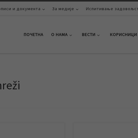
описи и документа
За медије
Испитивање задовољст
ПОЧЕТНА
О НАМА
ВЕСТИ
КОРИСНИЦИ
mreži
лопу планског испирања
У склопу планског испирања