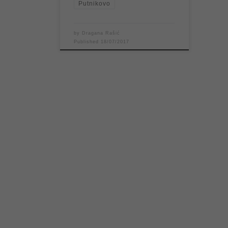
Putnikovo
by
Dragana Rašić
Published
18/07/2017