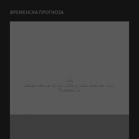
ВРЕМЕНСКА ПРОГНОЗА
-
⚠
BetterWeather Error: No any data received from
Forecast.io!.