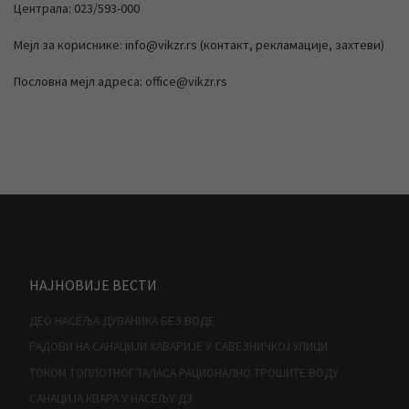
Централа: 023/593-000
Мејл за кориснике: info@vikzr.rs (контакт, рекламације, захтеви)
Пословна мејл адреса: office@vikzr.rs
НАЈНОВИЈЕ ВЕСТИ
ДЕО НАСЕЉА ДУВАНИКА БЕЗ ВОДЕ
РАДОВИ НА САНАЦИЈИ ХАВАРИЈЕ У САВЕЗНИЧКОЈ УЛИЦИ
ТОКОМ ТОПЛОТНОГ ТАЛАСА РАЦИОНАЛНО ТРОШИТЕ ВОДУ
САНАЦИЈА КВАРА У НАСЕЉУ Д3