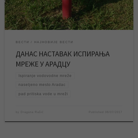
непосредно испирање водоводне мреже, може доћи до пада
притиска […]
ВЕСТИ
НАЈНОВИЈЕ ВЕСТИ
ДАНАС НАСТАВАК ИСПИРАЊА
МРЕЖЕ У АРАДЦУ
Ispiranje vodovodne mreže
naseljeno mesto Aradac
pad pritiska vode u mreži
by
Dragana Rašić
Published
06/07/2017