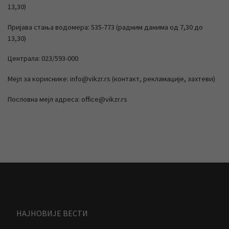
13,30)
Пријава стања водомера: 535-773 (радним данима од 7,30 до
13,30)
Централа: 023/593-000
Мејл за кориснике: info@vikzr.rs (контакт, рекламације, захтеви)
Пословна мејл адреса: office@vikzr.rs
НАЈНОВИЈЕ ВЕСТИ