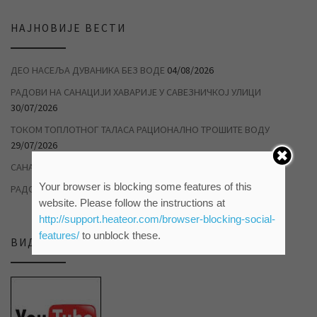
НАЈНОВИЈЕ ВЕСТИ
ДЕО НАСЕЉА ДУВАНИКА БЕЗ ВОДЕ
04/08/2026
РАДОВИ НА САНАЦИЈИ ХАВАРИЈЕ У САВЕЗНИЧКОЈ УЛИЦИ
30/07/2026
ТОКОМ ТОПЛОТНОГ ТАЛАСА РАЦИОНАЛНО ТРОШИТЕ ВОДУ
29/07/2026
САНАЦИЈА КВАРА У НАСЕЉУ Д3
22/07/2026
Your browser is blocking some features of this
РАДОВИ НА ДУВАНИЦИ
14/07/2026
website. Please follow the instructions at
http://support.heateor.com/browser-blocking-social-
features/
to unblock these.
ВИДЕО ПРИЛОЗИ НА НАШЕМ ЈУТЈУБ КАНАЛУ