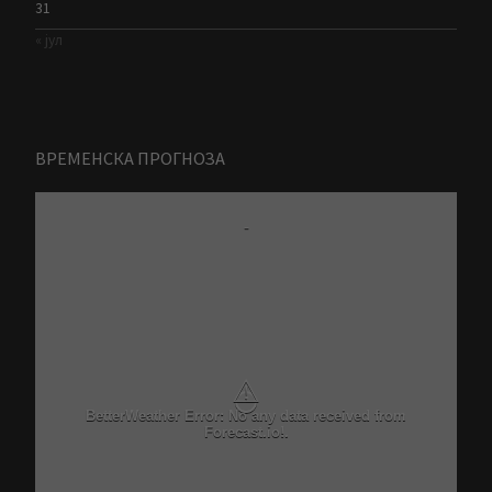
31
« јул
ВРЕМЕНСКА ПРОГНОЗА
-
⚠
BetterWeather Error: No any data received from
Forecast.io!.