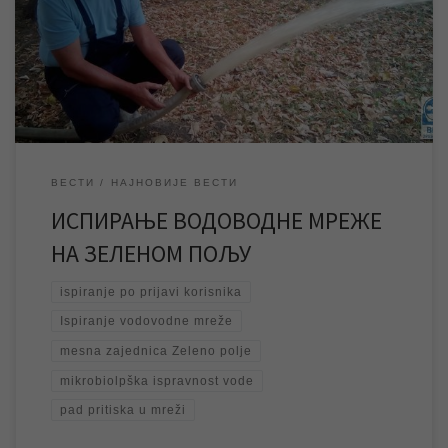
водоводне мреже на Зеленом Пољу, што ће бити друго
овогодишње планско испирање мреже на територији ове
градске месне заједнице. У току преподневних часова, док
траје испирање мреже, постоји могућност да дође […]
ВЕСТИ
НАЈНОВИЈЕ ВЕСТИ
ИСПИРАЊЕ ВОДОВОДНЕ МРЕЖЕ
НА ЗЕЛЕНОМ ПОЉУ
ispiranje po prijavi korisnika
Ispiranje vodovodne mreže
mesna zajednica Zeleno polje
mikrobiolpška ispravnost vode
pad pritiska u mreži