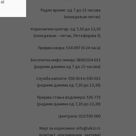
 at
Радно време: од 7 до 15 часова
(понедељак-петак)
Кориснички центар: од 7,30 до 13,30
(понедељак – петак, Петефијева 3)
Пријава квара: 534-097 (0-24 часа)
Бесплатна инфо линија: 0800/024-023
(радним данима од 7 до 15 часова)
Служба наплате: 593-014 и 593-015
(радним данима од 7,30 до 13,30)
Пријава стања водомера: 535-773
(радним данима од 7,30 до 13,30)
Централа: 023/593-000
Мејл за кориснике: info@vikzr.rs
(контакт, рекламације, захтеви)