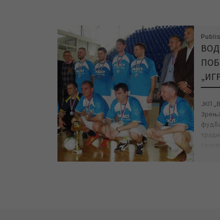
Publi
ВОД
ПОБ
„ИГР
ЈКП „
Зрења
фудбал
тради
телеви