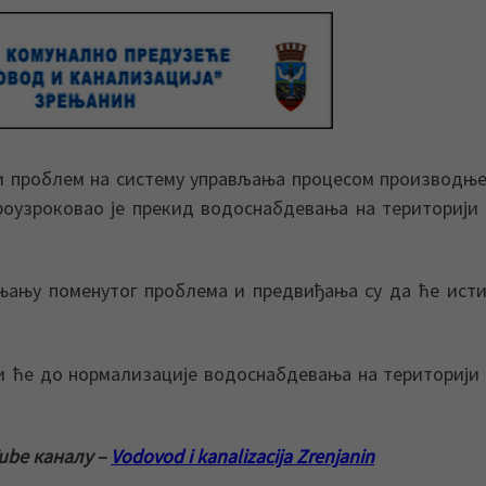
и проблем на систему управљања процесом производњ
роузроковао је прекид водоснабдевања на територији
ањању поменутог проблема и предвиђања су да ће ист
 ће до нормализације водоснабдевања на територији
ube каналу –
Vodovod i kanalizacija Zrenjanin