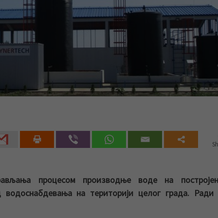
Sh
рављања процесом производње воде на построје
 водоснабдевања на територији целог града. Ради 