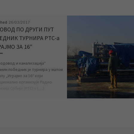
shed
26/03/2017
ОВОД ПО ДРУГИ ПУТ
ЕДНИК ТУРНИРА РТС-а
АЈМО ЗА 16“
Водовод и канализација“
нин победник је турнира у малом
у „Играјмо за 16“ који
ционално организује Радио
зија Србије (РТС) у […]