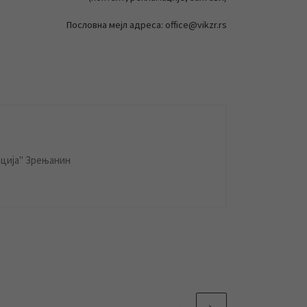
Пословна мејл адреса: office@vikzr.rs
ција" Зрењанин