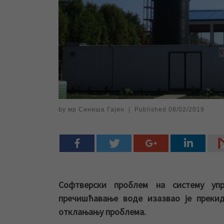
by
мр Синиша Гајин
|
Published
08/02/2019
Софтверски проблем на систему уп
пречишћавање воде изазвао је прекид
отклањању проблема.