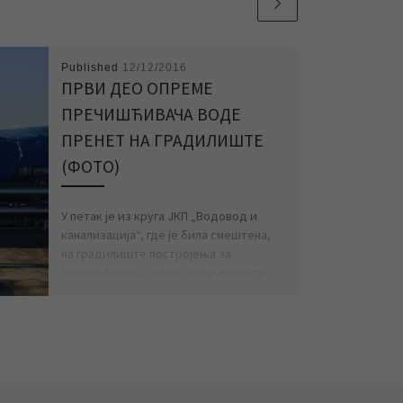
Published
12/12/2016
ПРВИ ДЕО ОПРЕМЕ
ПРЕЧИШЋИВАЧА ВОДЕ
ПРЕНЕТ НА ГРАДИЛИШТЕ
(ФОТО)
У петак је из круга ЈКП „Водовод и
канализација“, где је била смештена,
на градилиште постројења за
пречишћавање питке воде пренета
опрема […]