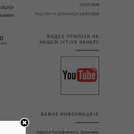
22/07/2026
кација
РАДОВИ НА ДУВАНИЦИ
14/07/2026
ењанин
ВИДЕО ПРИЛОЗИ НА
0
НАШЕМ ЈУТЈУБ КАНАЛУ
ares
ВАЖНЕ ИНФОРМАЦИЈЕ
Адреса: Петефијева 3, Зрењанин