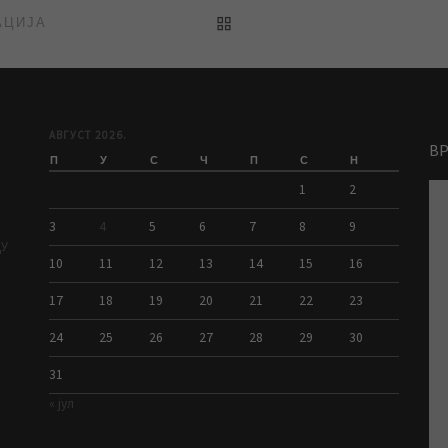
BACK TO POST LIST
АЦИЈА
АВГУСТ 2026.
В
П
У
С
Ч
П
С
Н
1
2
3
4
5
6
7
8
9
ДУ
10
11
12
13
14
15
16
17
18
19
20
21
22
23
24
25
26
27
28
29
30
31
« јул