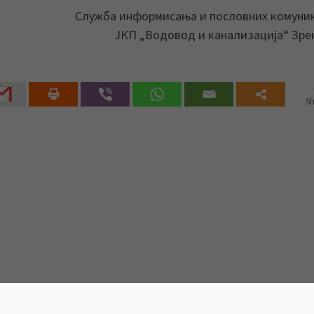
Служба информисања и пословних комуни
ЈКП „Водовод и канализација“ Зр
Sh