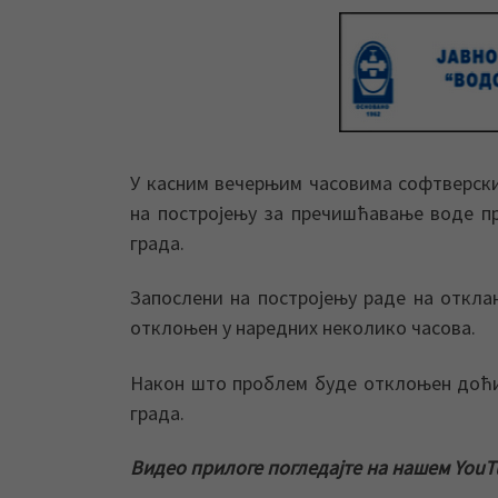
У касним вечерњим часовима софтверск
на постројењу за пречишћавање воде п
града.
Запослени на постројењу раде на откл
отклоњен у наредних неколико часова.
Након што проблем буде отклоњен доћи
града.
Видео прилоге погледајте на нашем YouT