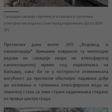
Санацијом хаварије спречено је изливање и таложење
атмосферских вода на стази поред надвожњака (фото: ВИК
ЗР)
Протеклих дана екипе ЈКП „Водовод и
канализација“ Зрењанин извршиле су неопходне
радове на санацији квара на атмосферској
канализационој мрежи код надвожњака на
Багљашу, како би се у потпуности елеминисала
могућност да приликом обилнијих падавина дође
до изливања и таложења атмосферских вода на
пешачкој стази са леве стране надвожњака гледано
из правца центра града.