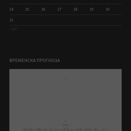
24
25
26
27
28
29
30
31
« јул
ВРЕМЕНСКА ПРОГНОЗА
-
⚠
BetterWeather Error: No any data received from