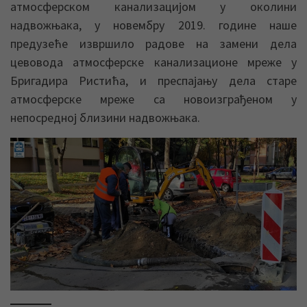
атмосферском канализацијом у околини
надвожњака, у новембру 2019. године наше
предузеће извршило радове на замени дела
цевовода атмосферске канализационе мреже у
Бригадира Ристића, и преспајању дела старе
атмосферске мреже са новоизграђеном у
непосредној близини надвожњака.