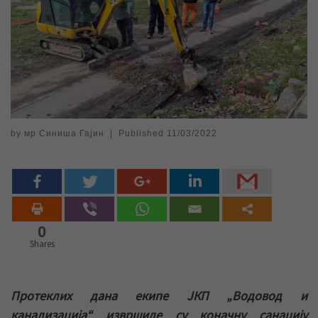
by
мр Синиша Гајин
|
Published
11/03/2022
0
Shares
Протеклих дана екипе ЈКП „Водовод и
канализација“ извршиле су коначну санацију