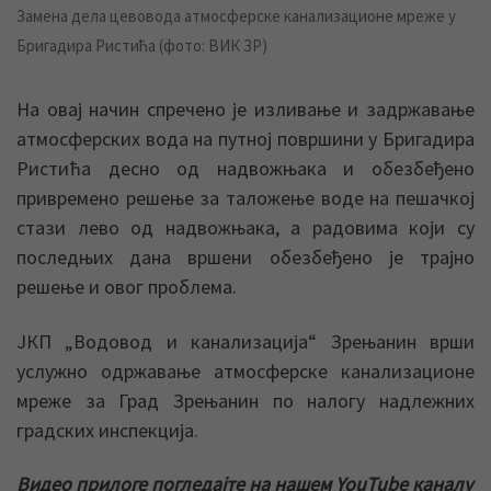
Замена дела цевовода атмосферске канализационе мреже у
Бригадира Ристића (фото: ВИК ЗР)
На овај начин спречено је изливање и задржавање
атмосферских вода на путној површини у Бригадира
Ристића десно од надвожњака и обезбеђено
привремено решење за таложење воде на пешачкој
стази лево од надвожњака, а радовима који су
последњих дана вршени обезбеђено је трајно
решење и овог проблема.
ЈКП „Водовод и канализација“ Зрењанин врши
услужно одржавање атмосферске канализационе
мреже за Град Зрењанин по налогу надлежних
градских инспекција.
Видео прилоге погледајте на нашем YouTube каналу