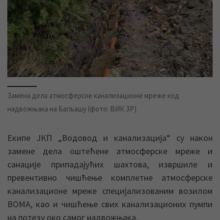
Замена дела атмосферске канализационе мреже код
надвожњака на Багљашу (фото: ВИК ЗР)
Екипе ЈКП „Водовод и канализација“ су након
замене дела оштећене атмосферске мреже и
санације припадајућих шахтова, извршиле и
превентивно чишћење комплетне атмосферске
канализационе мреже специјализованим возилом
ВОМА, као и чишћење свих канализационих пумпи
на потезу око самог надвожњака.