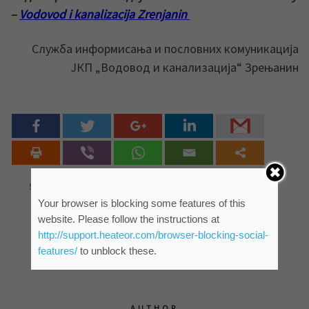
–
Vodovod i kanalizacija Zrenjanin
Служба информисања и пословних комуникација
ЈКП „Водовод и канализација“ Зрењанин
0
Shares
Your browser is blocking some features of this
website. Please follow the instructions at
http://support.heateor.com/browser-blocking-social-
features/
to unblock these.
AUTHOR