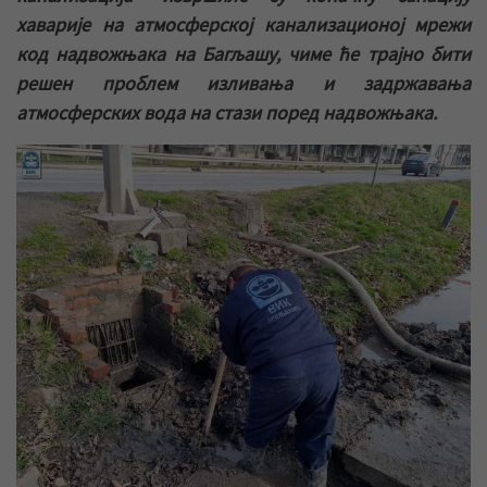
хаварије на атмосферској канализационој мрежи
код надвожњака на Багљашу, чиме ће трајно бити
решен проблем изливања и задржавања
атмосферских вода на стази поред надвожњака.