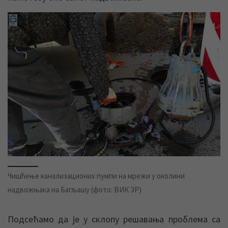
Чишћење канализационих пумпи на мрежи у околини
надвожњака на Багљашу (фото: ВИК ЗР)
Подсећамо да је у склопу решавања проблема са