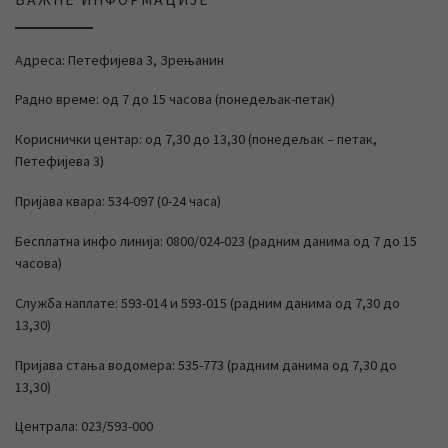
Адреса: Петефијева 3, Зрењанин
Радно време: од 7 до 15 часова (понедељак-петак)
Кориснички центар: од 7,30 до 13,30 (понедељак – петак,
Петефијева 3)
Пријава квара: 534-097 (0-24 часа)
Бесплатна инфо линија: 0800/024-023 (радним данима од 7 до 15
часова)
Служба наплате: 593-014 и 593-015 (радним данима од 7,30 до
13,30)
Пријава стања водомера: 535-773 (радним данима од 7,30 до
13,30)
Централа: 023/593-000