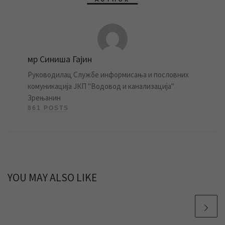
мр Синиша Гајин
Руководилац Службе информисања и пословних
комуникација ЈКП "Водовод и канализација"
Зрењанин
861 POSTS
YOU MAY ALSO LIKE