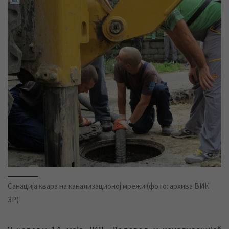
Санација квара на канализационој мрежи (фото: архива ВИК
ЗР)