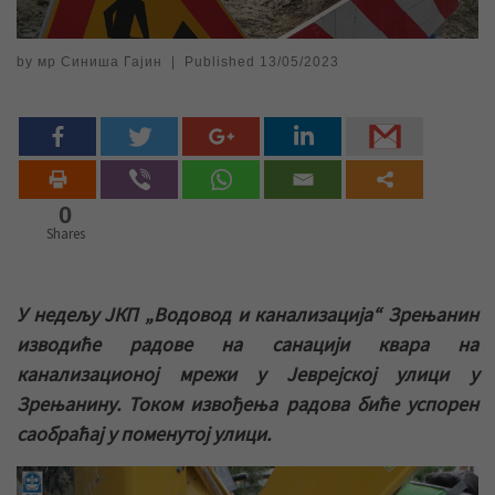
by
мр Синиша Гајин
|
Published
13/05/2023
0
Shares
У недељу ЈКП „Водовод и канализација“ Зрењанин
изводиће радове на санацији квара на
канализационој мрежи у Јеврејској улици у
Зрењанину. Током извођења радова биће успорен
саобраћај у поменутој улици.