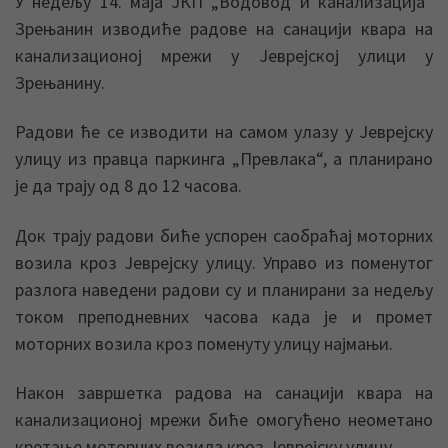
У недељу 14. маја ЈКП „Водовод и канализација“
Зрењанин изводиће радове на санацији квара на
канализационој мрежи у Јеврејској улици у
Зрењанину.
Радови ће се изводити на самом улазу у Јеврејску
улицу из правца паркинга „Превлака“, а планирано
је да трају од 8 до 12 часова.
Док трају радови биће успорен саобраћај моторних
возила кроз Јеврејску улицу. Управо из поменутог
разлога наведени радови су и планирани за недељу
током преподневних часова када је и промет
моторних возила кроз поменуту улицу најмањи.
Након завршетка радова на санацији квара на
канализационој мрежи биће омогућено неометано
кретање моторних возила кроз Јеврејску улицу.