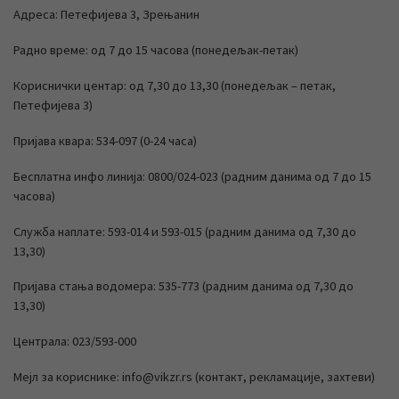
Адреса: Петефијева 3, Зрењанин
Радно време: од 7 до 15 часова (понедељак-петак)
Кориснички центар: од 7,30 до 13,30 (понедељак – петак,
Петефијева 3)
Пријава квара: 534-097 (0-24 часа)
Бесплатна инфо линија: 0800/024-023 (радним данима од 7 до 15
часова)
Служба наплате: 593-014 и 593-015 (радним данима од 7,30 до
13,30)
Пријава стања водомера: 535-773 (радним данима од 7,30 до
13,30)
Централа: 023/593-000
Мејл за кориснике: info@vikzr.rs (контакт, рекламације, захтеви)