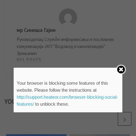
мр Синиша Гајин
Руководилац Службе информисања и пословних
комуникација ЈКП "Водовод и канализација"
Зрењанин
861 POSTS
Your browser is blocking some features of this
website. Please follow the instructions at
http://support.heateor.com/browser-blocking-social-
YOU MAY ALSO LIKE
features/
to unblock these.