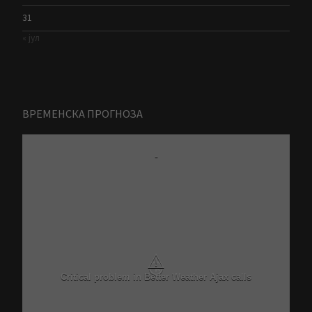
31
« јул
ВРЕМЕНСКА ПРОГНОЗА
-
⚠
Critical problem in Better Weather Ajax calls