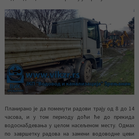
Планирано је да поменути радови трају од 8 до 14
часова, и у том периоду доћи ће до прекида
водоснабдевања у целом насељеном месту. Одмах
по завршетку радова на замени водоводне цеви