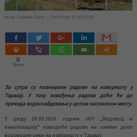
by
мр Синиша Гајин
|
Published
27/03/2018
0
Shares
За сутра су планирани радови на изворишту у
Тарашу. У току извођења радова доћи ће до
прекида водоснабдевања у целом насељеном месту.
У среду 28.03.2018. године ЈКП „Водовод и
канализација“ изводиће радове на замени дела
водоводне цеви на изворишту у Тарашу.