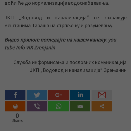
доћи ће до нормализације водоснабдевања.
ЈКП „Водовод и канализација“ се захваљује
мештанима Тараша на стрпљењу и разумевању.
Видео прилоге погледајте на нашем каналу
:
you
tube Info VIK Zrenjanin
Служба информисања и пословних комуникација
ЈКП „Водовод и канализација“ Зрењанин
0
Shares