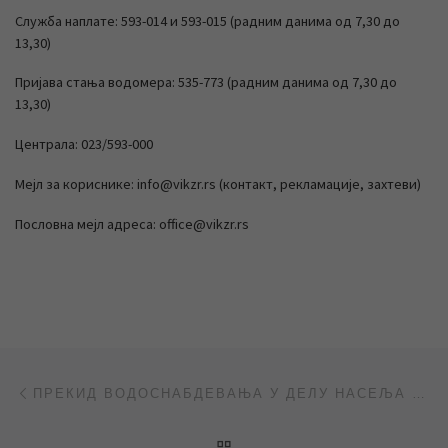
Служба наплате: 593-014 и 593-015 (радним данима од 7,30 до
13,30)
Пријава стања водомера: 535-773 (радним данима од 7,30 до
13,30)
Централа: 023/593-000
Мејл за кориснике: info@vikzr.rs (контакт, рекламације, захтеви)
Пословна мејл адреса: office@vikzr.rs
Post navigation
Previous post
ПРЕКИД ВОДОСНАБДЕВАЊА У ДЕЛУ НАСЕЉА ДУВАНИКА
BACK TO POST LIST