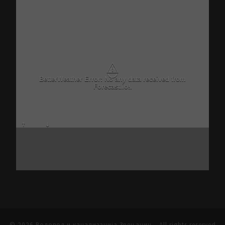
⚠
BetterWeather Error: No any data received from
Forecast.io!.
© 2026
Водовод и канализација Зрењанин
– All rights reserved