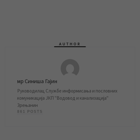
AUTHOR
мр Синиша Гајин
Руководилац Службе информисања и пословних
комуникација ЈКП "Водовод и канализација"
Зрењанин
861 POSTS