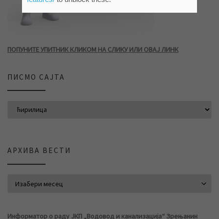
ПОПУНИТЕ УПИТНИК КЛИКОМ НА СЛИКУ ИЛИ ОВАЈ ЛИНК
ПИСМО САЈТА
АРХИВА ВЕСТИ
АРХИВА ВЕСТИ
Информатор о раду ЈКП „Водовод и канализација“ Зрењанин