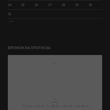
24
25
26
27
28
29
30
31
« јул
ВРЕМЕНСКА ПРОГНОЗА
-
⚠
Critical problem in Better Weather Ajax calls