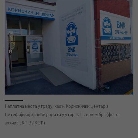
Наплатна места у граду, као и Кориснички центар з
Петефијевој 3, неће радити у уторак 11. новембра (фото:
архива ЈКП ВИК ЗР)