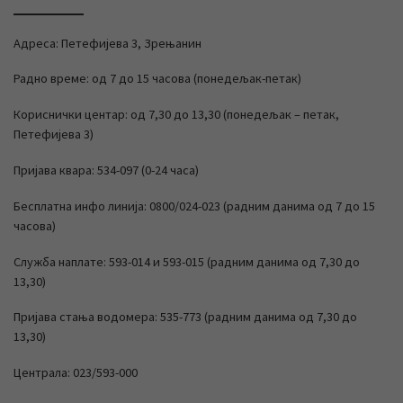
Адреса: Петефијева 3, Зрењанин
Радно време: од 7 до 15 часова (понедељак-петак)
Кориснички центар: од 7,30 до 13,30 (понедељак – петак,
Петефијева 3)
Пријава квара: 534-097 (0-24 часа)
Бесплатна инфо линија: 0800/024-023 (радним данима од 7 до 15
часова)
Служба наплате: 593-014 и 593-015 (радним данима од 7,30 до
13,30)
Пријава стања водомера: 535-773 (радним данима од 7,30 до
13,30)
Централа: 023/593-000