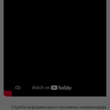
Служба информисања и пословних комуникација