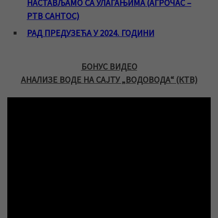
НАСТАВЉАМО СА УЛАГАЊИМА (АГРОЧАС –
РТВ САНТОС)
РАД ПРЕДУЗЕЋА У 2024. ГОДИНИ
БОНУС ВИДЕО
АНАЛИЗЕ ВОДЕ НА САЈТУ „ВОДОВОДА“ (КТВ)