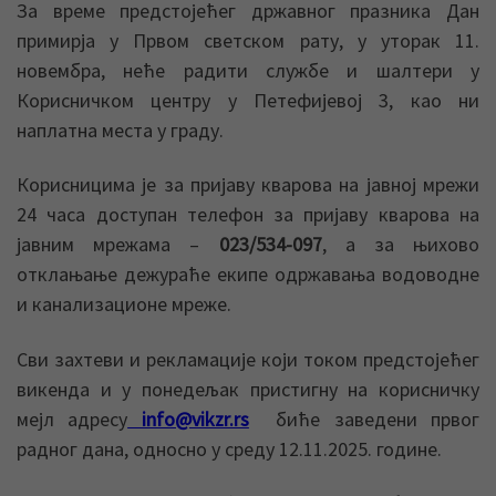
За време предстојећег државног празника Дан
примирја у Првом светском рату, у уторак 11.
новембра, неће радити службе и шалтери у
Корисничком центру у Петефијевој 3, као ни
наплатна места у граду.
Корисницима је за пријаву кварова на јавној мрежи
24 часа доступан телефон за пријаву кварова на
јавним мрежама –
023/534-097
, а за њихово
отклањање дежураће екипе одржавања водоводне
и канализационе мреже.
Сви захтеви и рекламације који током предстојећег
викенда и у понедељак пристигну на корисничку
мејл адресу
info@vikzr.rs
биће заведени првог
радног дана, односно у среду 12.11.2025. године.