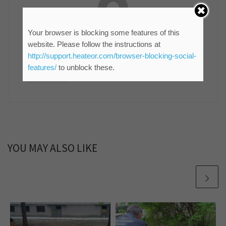
мр Синиша Гајин
Your browser is blocking some features of this
Руководилац Службе информисања и пословних
website. Please follow the instructions at
комуникација ЈКП "Водовод и канализација"
http://support.heateor.com/browser-blocking-social-
Зрењанин
features/
to unblock these.
861 POSTS
YOU MAY ALSO LIKE