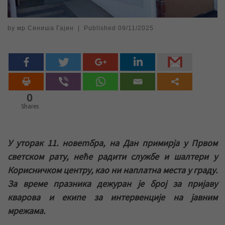
by
мр Синиша Гајин
|
Published
09/11/2025
0
Shares
У уторак 11. новеmбра, на Дан примирја у Првом
светском рату, неће радити службе и шалтери у
Корисничком центру, као ни наплатна места у граду.
За време празника дежуран је број за пријаву
кварова и екипе за интервенције на јавним
мрежама.