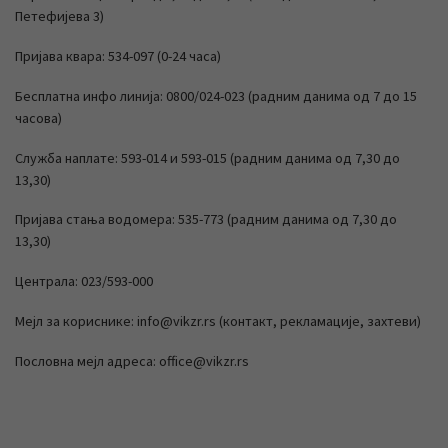
Петефијева 3)
Пријава квара: 534-097 (0-24 часа)
Бесплатна инфо линија: 0800/024-023 (радним данима од 7 до 15
часова)
Служба наплате: 593-014 и 593-015 (радним данима од 7,30 до
13,30)
Пријава стања водомера: 535-773 (радним данима од 7,30 до
13,30)
Централа: 023/593-000
Мејл за кориснике: info@vikzr.rs (контакт, рекламације, захтеви)
Пословна мејл адреса: office@vikzr.rs