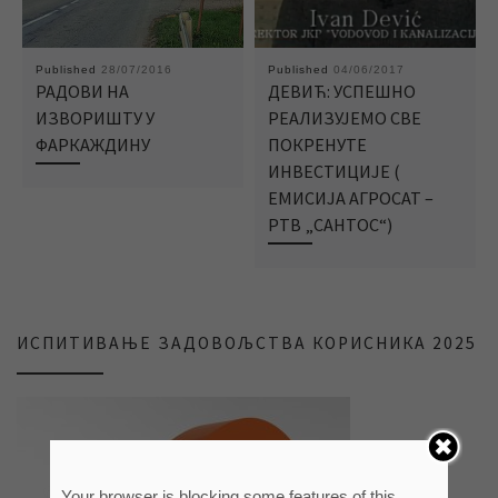
Published
28/07/2016
Published
04/06/2017
РАДОВИ НА
ДЕВИЋ: УСПЕШНО
ИЗВОРИШТУ У
РЕАЛИЗУЈЕМО СВЕ
ФАРКАЖДИНУ
ПОКРЕНУТЕ
ИНВЕСТИЦИЈЕ (
ЕМИСИЈА АГРОСАТ –
РТВ „САНТОС“)
ИСПИТИВАЊЕ ЗАДОВОЉСТВА КОРИСНИКА 2025
Your browser is blocking some features of this