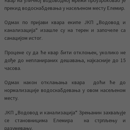
Квар на уличној водоводној мрежи проузроковао је
прекид водоснабдевања у насељеном месту Елемир.
Одмах по пријави квара екипе ЈКП „Водовод и
канализација“ изашле су на терен и започеле са
санацијом истог.
Процене су да ће квар бити отклоњен, уколико не
дође до непланираних дешавања, најкасније до 15
часова.
Одмах након отклањања квара доћи ће до
нормализације водоснабдевања у овом насељеном
месту.
ЈКП „Водовод и канализација“ Зрењанин захваљује
се становницима Елемира на стрпљењу и
разумевању.