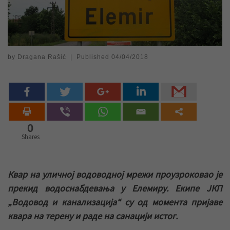
by
Dragana Rašić
|
Published
04/04/2018
0
Shares
Квар на уличној водоводној мрежи проузроковао је
прекид водоснабдевања у Елемиру. Екипе ЈКП
„Водовод и канализација“ су од момента пријаве
квара на терену и раде на санацији истог.