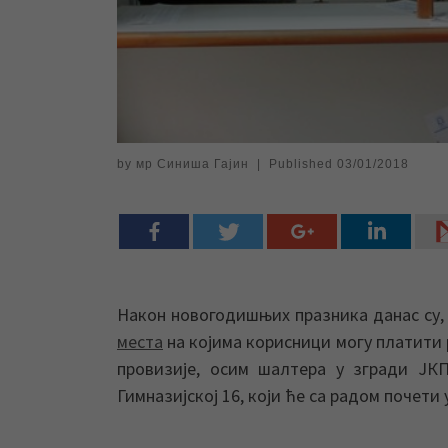
by
мр Синиша Гајин
|
Published
03/01/2018
Након новогодишњих празника данас су,
места
на којима корисници могу платити 
провизије, осим шалтера у згради ЈК
Гимназијској 16, који ће са радом почети 