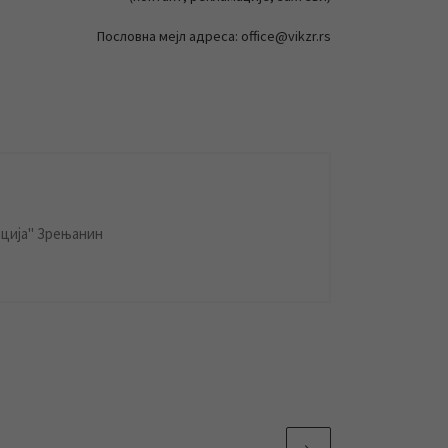
Пословна мејл адреса: office@vikzr.rs
ција" Зрењанин