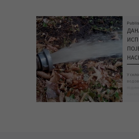
Publi
ДАН
ИСП
ПОЈ
НАС
У скл
водово
годин
канали
[…]