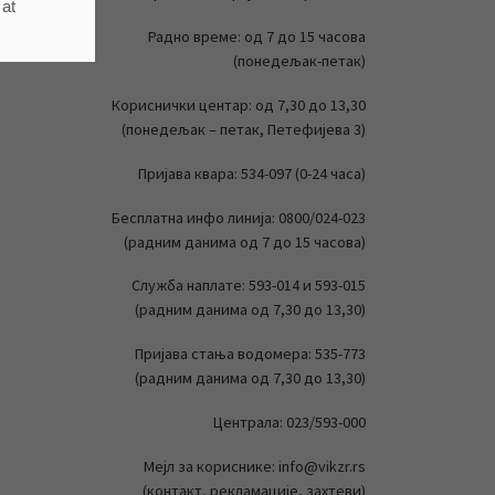
 at
Радно време: од 7 до 15 часова
(понедељак-петак)
Кориснички центар: од 7,30 до 13,30
(понедељак – петак, Петефијева 3)
Пријава квара: 534-097 (0-24 часа)
Бесплатна инфо линија: 0800/024-023
(радним данима од 7 до 15 часова)
Служба наплате: 593-014 и 593-015
(радним данима од 7,30 до 13,30)
Пријава стања водомера: 535-773
(радним данима од 7,30 до 13,30)
Централа: 023/593-000
Мејл за кориснике: info@vikzr.rs
(контакт, рекламације, захтеви)