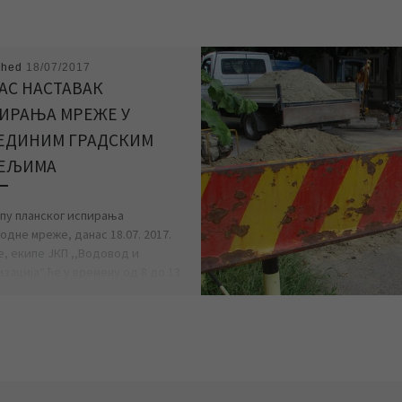
shed
18/07/2017
АС НАСТАВАК
ИРАЊА МРЕЖЕ У
ЕДИНИМ ГРАДСКИМ
ЕЉИМА
опу планског испирања
дне мреже, данас 18.07. 2017.
е, екипе ЈКП ,,Водовод и
зација“ ће у времену од 8 до 13