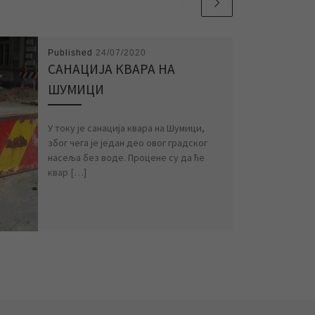
Published
24/07/2020
САНАЦИЈА КВАРА НА
ШУМИЦИ
У току је санација квара на Шумици,
због чега је један део овог градског
насеља без воде. Процене су да ће
квар […]