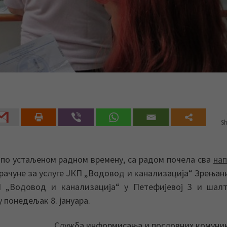
Sh
 по устаљеном радном времену, са радом почела сва
на
рачуне за услуге ЈКП „Водовод и канализација“ Зрењан
П „Водовод и канализација“ у Петефијевој 3 и шалт
у понедељак 8. јануара.
Служба информисања и пословних комуни