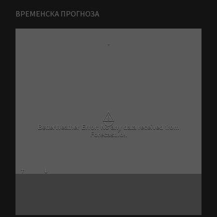
ВРЕМЕНСКА ПРОГНОЗА
-
⚠
BetterWeather Error: No any data received from
Forecast.io!.