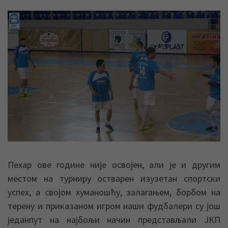
Пехар ове године није освојен, али је и другим
местом на турниру остварен изузетан спортски
успех, а својом хуманошћу, залагањем, борбом на
терену и приказаном игром наши фудбалери су још
једанпут на најбољи начин представљали ЈКП