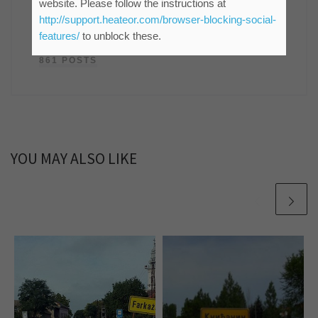
website. Please follow the instructions at
Руководилац Службе информисања и пословних
http://support.heateor.com/browser-blocking-social-
комуникација ЈКП "Водовод и канализација"
features/
to unblock these.
Зрењанин
861 POSTS
YOU MAY ALSO LIKE