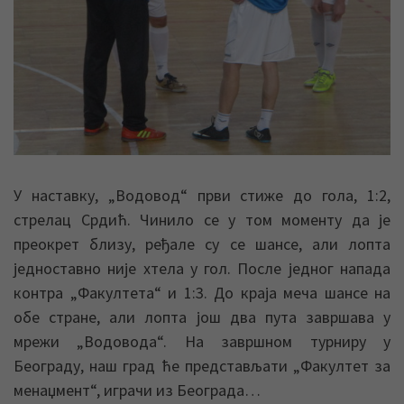
У наставку, „Водовод“ први стиже до гола, 1:2,
стрелац Срдић. Чинило се у том моменту да је
преокрет близу, ређале су се шансе, али лопта
једноставно није хтела у гол. После једног напада
контра „Факултета“ и 1:3. До краја меча шансе на
обе стране, али лопта још два пута завршава у
мрежи „Водовода“. На завршном турниру у
Београду, наш град ће представљати „Факултет за
менаџмент“, играчи из Београда…