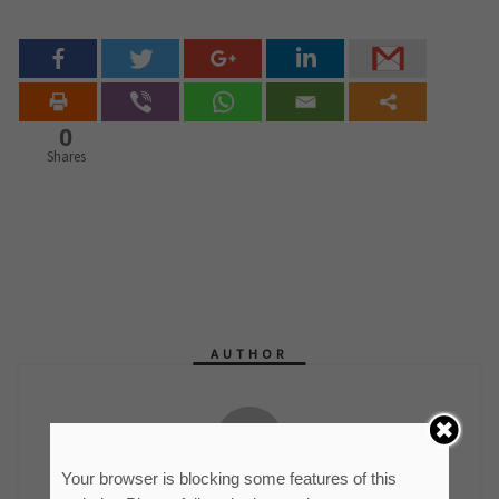
0
Shares
AUTHOR
Your browser is blocking some features of this
мр Синиша Гајин