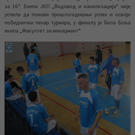
за 16“. Екипа ЈКП „Водовод и канализација“ није
успела да понови прошлогодишњи успех и освоји
победнички пехар турнира, у финалу је била боља
екипа „Факултет за менаџмент“.