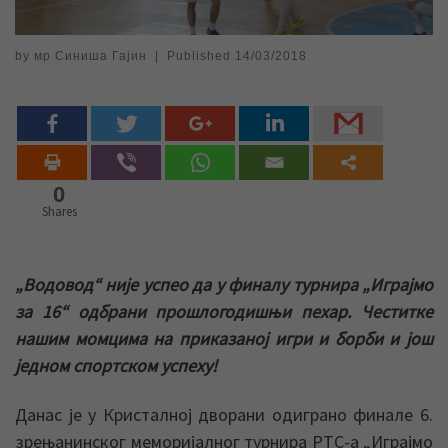
by
мр Синиша Гајин
|
Published
14/03/2018
0
Shares
„Водовод“ није успео да у финалу турнира „Играјмо
за 16“ одбрани прошлогодишњи пехар. Честитке
нашим момцима на приказаној игри и борби и још
једном спортском успеху!
Данас је у Кристалној дворани одиграно финале 6.
зрењанинског меморијалног турнира РТС-а „Играјмо