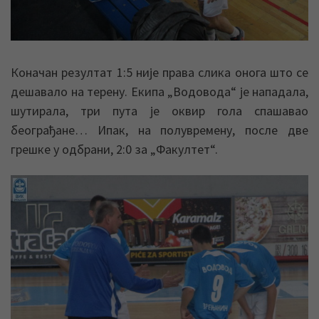
Коначан резултат 1:5 није права слика онога што се
дешавало на терену. Екипа „Водовода“ је нападала,
шутирала, три пута је оквир гола спашавао
београђане… Ипак, на полувремену, после две
грешке у одбрани, 2:0 за „Факултет“.