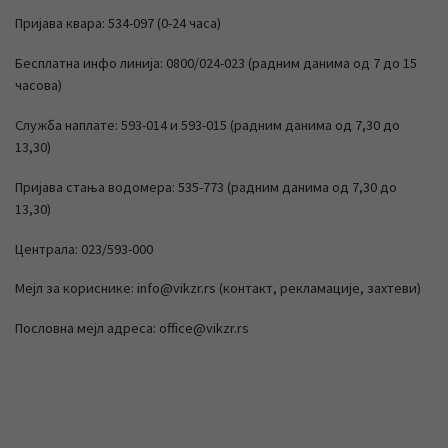
Пријава квара: 534-097 (0-24 часа)
Бесплатна инфо линија: 0800/024-023 (радним данима од 7 до 15
часова)
Служба наплате: 593-014 и 593-015 (радним данима од 7,30 до
13,30)
Пријава стања водомера: 535-773 (радним данима од 7,30 до
13,30)
Централа: 023/593-000
Мејл за кориснике: info@vikzr.rs (контакт, рекламације, захтеви)
Пословна мејл адреса: office@vikzr.rs