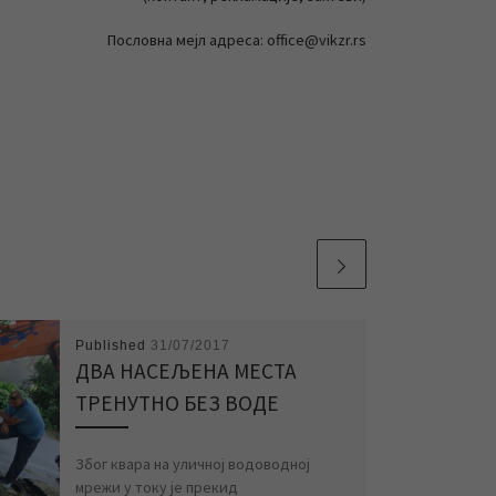
Пословна мејл адреса: office@vikzr.rs
Published
31/07/2017
ДВА НАСЕЉЕНА МЕСТА
ТРЕНУТНО БЕЗ ВОДЕ
Због квара на уличној водоводној
мрежи у току је прекид