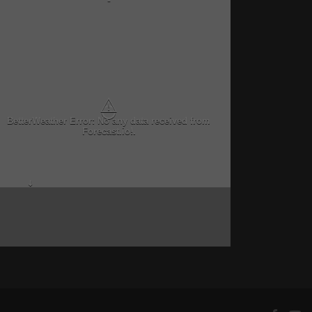
-
⚠
BetterWeather Error: No any data received from
Forecast.io!.