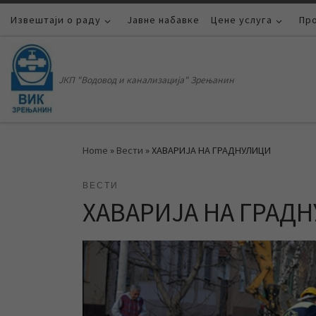
Извештаји о раду
Skip to content
Јавне набавке
Цене услуга
Пр
ЈКП "Водовод и канализација" Зрењанин
Home
»
Вести
»
ХАВАРИЈА НА ГРАДНУЛИЦИ
ВЕСТИ
ХАВАРИЈА НА ГРАД