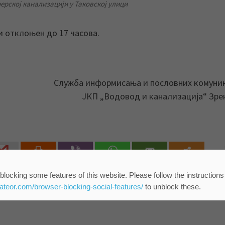
лизацији у Таковској улици
 отклоњен до 17 часова.
Служба информисања и пословних комуни
ЈКП „Водовод и канализација“ Зр
Sh
blocking some features of this website. Please follow the instructions
eateor.com/browser-blocking-social-features/
to unblock these.