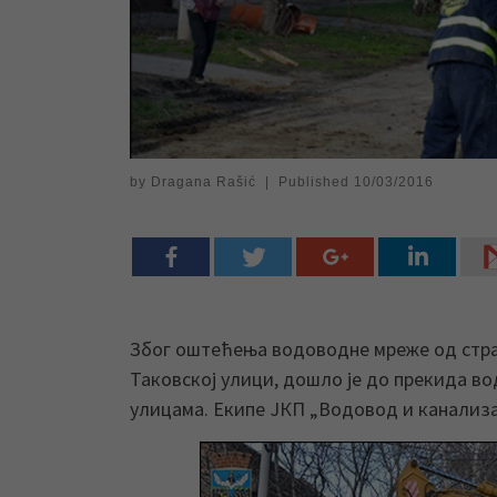
by
Dragana Rašić
|
Published
10/03/2016
Због оштећења водоводне мреже од стра
Таковској улици, дошло је до прекида в
улицама. Екипе ЈКП „Водовод и канализац