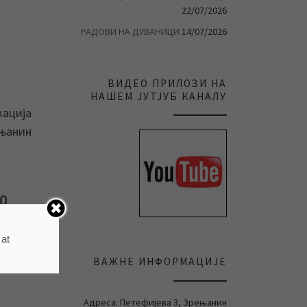
22/07/2026
РАДОВИ НА ДУВАНИЦИ
14/07/2026
ВИДЕО ПРИЛОЗИ НА
НАШЕМ ЈУТЈУБ КАНАЛУ
кација
ењанин
0
ares
 at
ВАЖНЕ ИНФОРМАЦИЈЕ
Адреса: Петефијева 3, Зрењанин