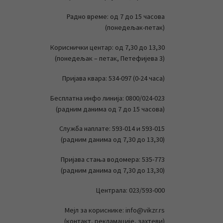
Радно време: од 7 до 15 часова
(понедељак-петак)
Кориснички центар: од 7,30 до 13,30
(понедељак – петак, Петефијева 3)
Пријава квара: 534-097 (0-24 часа)
Бесплатна инфо линија: 0800/024-023
(радним данима од 7 до 15 часова)
Служба наплате: 593-014 и 593-015
(радним данима од 7,30 до 13,30)
Пријава стања водомера: 535-773
(радним данима од 7,30 до 13,30)
Централа: 023/593-000
Мејл за кориснике: info@vikzr.rs
(контакт, рекламације, захтеви)