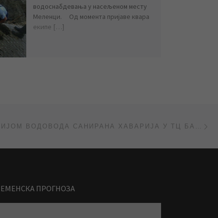
водоснабдевања у насељеном месту
Меленци. Од момента пријаве квара
екипе […]
Ne
ИНТЕРВЕНЦИЈОМ ВОДОВОДА САНИРАНА ХАВАРИЈА У ТЦ БАГЉАШ
РЕМЕНСКА ПРОГНОЗА