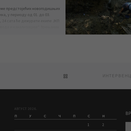
еме предстојећих новогодишњих
ка, у периоду од 01. до 03.
, 24 сата ће дежурати екипе ЈКП
вода и канализације“ Зрењанин
BACK TO POST LIST
АВГУСТ 2026.
В
П
У
С
Ч
П
С
Н
1
2