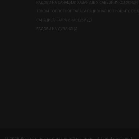
РАДОВИ НА САНАЦИЈИ ХАВАРИЈЕ У САВЕЗНИЧКОЈ УЛИЦИ
ТОКОМ ТОПЛОТНОГ ТАЛАСА РАЦИОНАЛНО ТРОШИТЕ ВО
САНАЦИЈА КВАРА У НАСЕЉУ Д3
РАДОВИ НА ДУВАНИЦИ
© 2026
Водовод и канализација Зрењанин
– All rights reserved